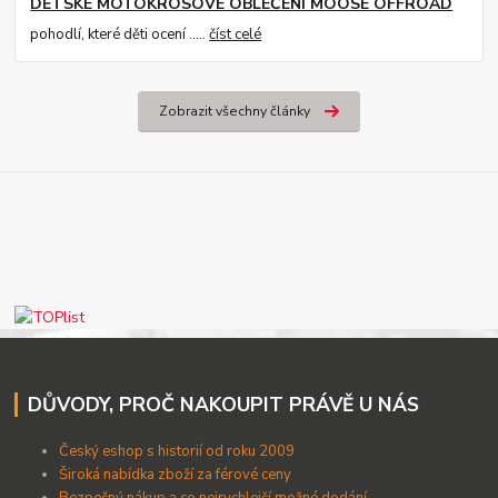
DĚTSKÉ MOTOKROSOVÉ OBLEČENÍ MOOSE OFFROAD
pohodlí, které děti ocení .....
číst celé
Zobrazit všechny články
DŮVODY, PROČ NAKOUPIT PRÁVĚ U NÁS
Český eshop s historií od roku 2009
Široká nabídka zboží za férové ceny