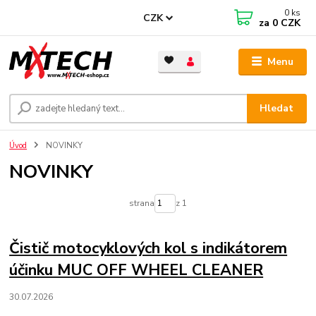
0
ks
CZK
za
0 CZK
Menu
Hledat
Úvod
NOVINKY
NOVINKY
strana
z 1
Čistič motocyklových kol s indikátorem
účinku MUC OFF WHEEL CLEANER
30.07.2026