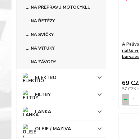
... NA PŘEPRAVU MOTOCYKLU
... NA ŘETĚZY
... NA SVÍČKY
A Palivo
... NA VÝFUKY
naftu v
barva z
... NA ZÁVODY
ELEKTRO
69 C
57 CZK
FILTRY
LANKA
OLEJE / MAZIVA