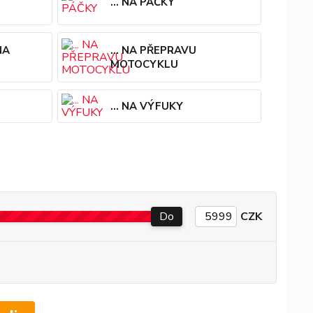
... NA PÁČKY
NA
... NA PŘEPRAVU
MOTOCYKLU
... NA VÝFUKY
Do
CZK