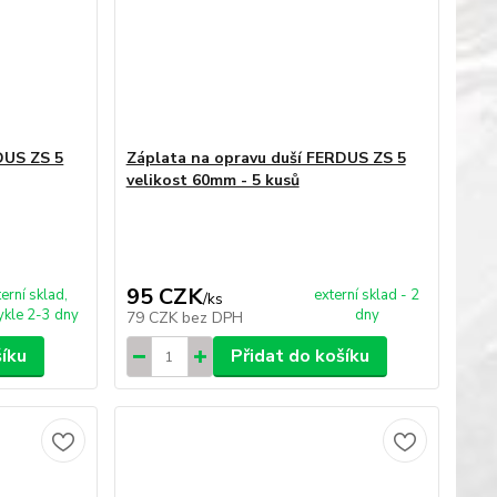
DUS ZS 5
Záplata na opravu duší FERDUS ZS 5
velikost 60mm - 5 kusů
95 CZK
terní sklad,
externí sklad - 2
/
ks
kle 2-3 dny
dny
79 CZK
bez DPH
šíku
Přidat do košíku