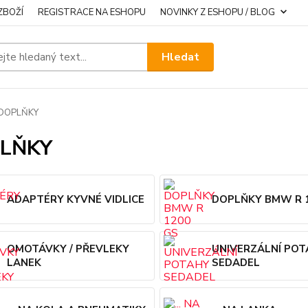
ZBOŽÍ
REGISTRACE NA ESHOPU
NOVINKY Z ESHOPU / BLOG
Hledat
DOPLŇKY
LŇKY
ADAPTÉRY KYVNÉ VIDLICE
DOPLŇKY BMW R 
OMOTÁVKY / PŘEVLEKY
UNIVERZÁLNÍ PO
LANEK
SEDADEL