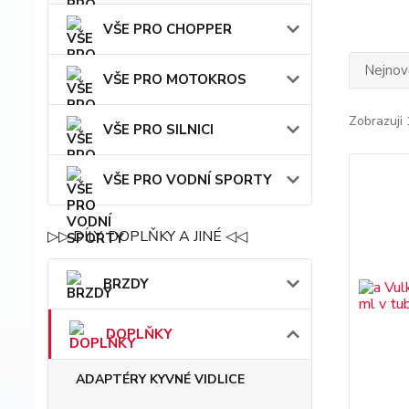
VŠE PRO CHOPPER
Nejnově
VŠE PRO MOTOKROS
Zobrazuji 
VŠE PRO SILNICI
VŠE PRO VODNÍ SPORTY
▷▷ DÍLY, DOPLŇKY A JINÉ ◁◁
BRZDY
DOPLŇKY
ADAPTÉRY KYVNÉ VIDLICE