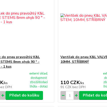
k do pneu pravoúhlý K&L
Ventilek do pneu K&L VALV
STEMS 8mm ohyb 90 ° -
10MM, STŘÍBRNÝ
 - 1 kus
externí sklad,
ex
dostupnost
d
ZK
110 CZK
zboží/dodací
zb
/
ks
/
ks
lhůta - dotaz
lh
bez DPH
91 CZK
bez DPH
Přidat do košíku
Přidat do ko