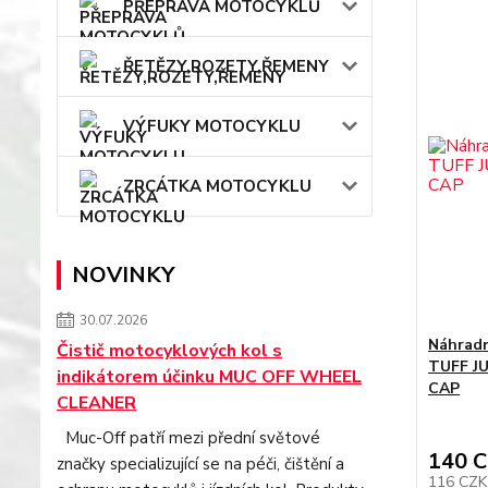
PŘEPRAVA MOTOCYKLŮ
ŘETĚZY,ROZETY,ŘEMENY
VÝFUKY MOTOCYKLU
ZRCÁTKA MOTOCYKLU
NOVINKY
30.07.2026
Náhradn
Čistič motocyklových kol s
TUFF J
indikátorem účinku MUC OFF WHEEL
CAP
CLEANER
Muc-Off patří mezi přední světové
140 
značky specializující se na péči, čištění a
116 CZ