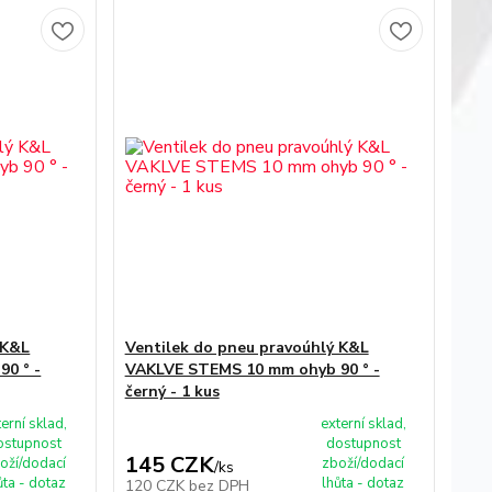
 K&L
Ventilek do pneu pravoúhlý K&L
0 ° -
VAKLVE STEMS 10 mm ohyb 90 ° -
černý - 1 kus
terní sklad,
externí sklad,
ostupnost
dostupnost
145 CZK
oží/dodací
zboží/dodací
/
ks
ůta - dotaz
lhůta - dotaz
120 CZK
bez DPH