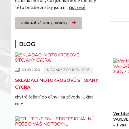
ochranu motocyklů i jízdních kol. Produkty
této britské značky jsou n...
číst celé
Zobrazit všechny novinky
BLOG
03.08.2026
NOVINKY Z ESHOPU 2026
SKLÁDACÍ MOTOKROSOVÉ STOJANY
CYCRA
chytré řešení do dílny i na závody ....
číst
celé
Ventile
VAKLVE 
- 1 kus