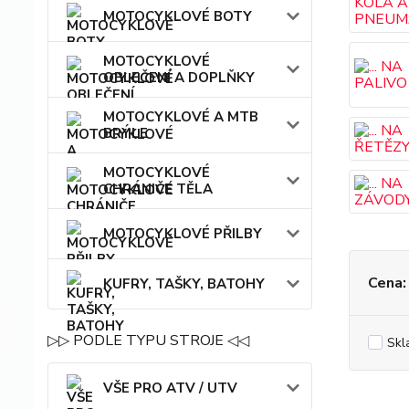
MOTOCYKLOVÉ BOTY
MOTOCYKLOVÉ
OBLEČENÍ A DOPLŇKY
MOTOCYKLOVÉ A MTB
BRÝLE
MOTOCYKLOVÉ
CHRÁNIČE TĚLA
MOTOCYKLOVÉ PŘILBY
Cena:
KUFRY, TAŠKY, BATOHY
▷▷ PODLE TYPU STROJE ◁◁
Skl
VŠE PRO ATV / UTV