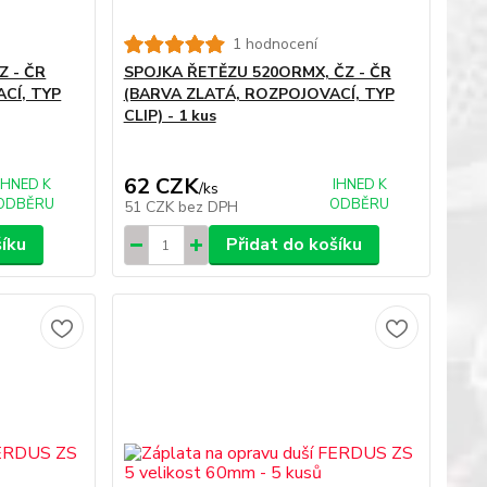
1 hodnocení
Z - ČR
SPOJKA ŘETĚZU 520ORMX, ČZ - ČR
CÍ, TYP
(BARVA ZLATÁ, ROZPOJOVACÍ, TYP
CLIP) - 1 kus
62 CZK
IHNED K
IHNED K
/
ks
ODBĚRU
ODBĚRU
51 CZK
bez DPH
šíku
Přidat do košíku