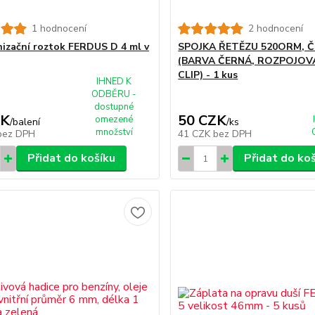
1 hodnocení
2 hodnocení
nizační roztok FERDUS D 4 ml v
SPOJKA ŘETĚZU 520ORM, Č
(BARVA ČERNÁ, ROZPOJOVA
CLIP) - 1 kus
IHNED K
ODBĚRU -
dostupné
ZK
50 CZK
omezené
/
balení
/
ks
množství
bez DPH
41 CZK
bez DPH
Přidat do košíku
Přidat do ko