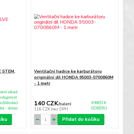
E STEM,
Ventilační hadice ke karburátoru
originální díl HONDA 95003-0700860M
- 1 metr
terní sklad,
ostupnost
140 CZK
oží/dodací
IHNED K
/
balení
ůta - dotaz
ODBĚRU
116 CZK
bez DPH
šíku
Přidat do košíku