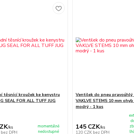
í těsnící kroužek ke kenystru
Ventilek do pneu pravoúhlý
UG SEAL FOR ALL TUFF JUG
VAKLVE STEMS 10 mm ohyb 9
modrý - 1 kus
ex
d
CZK
145 CZK
momentálně
zb
/
ks
/
ks
nedostupné
lh
K
bez DPH
120 CZK
bez DPH