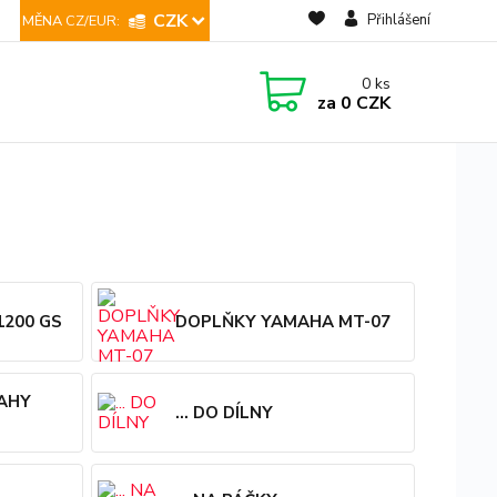
CZK
Přihlášení
0
ks
za
0 CZK
1200 GS
DOPLŇKY YAMAHA MT-07
TAHY
... DO DÍLNY