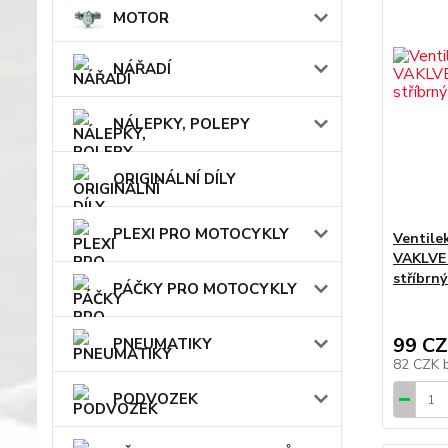
MOTOR
NÁŘADÍ
NÁLEPKY, POLEPY
ORIGINÁLNÍ DÍLY
PLEXI PRO MOTOCYKLY
Ventile
VAKLVE 
stříbrný
PÁČKY PRO MOTOCYKLY
99 C
PNEUMATIKY
82 CZK
PODVOZEK