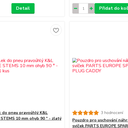
Detail
Přidat do ko
k do pneu pravoúhlý K&L
3 hodnocení
STEMS 10 mm ohyb 90 ° - zlatý
Pouzdro pro uschování náhr
svíček PARTS EUROPE SPA