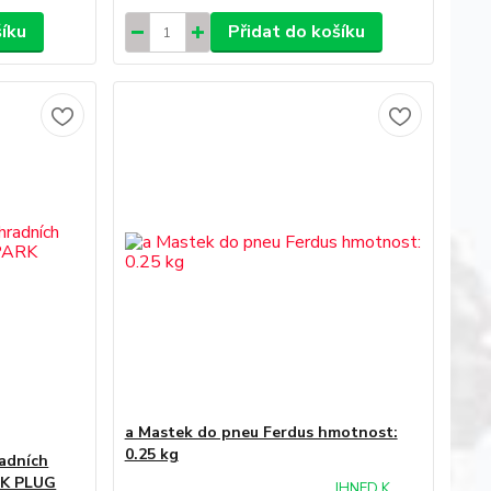
šíku
Přidat do košíku
a Mastek do pneu Ferdus hmotnost:
0.25 kg
adních
RK PLUG
IHNED K