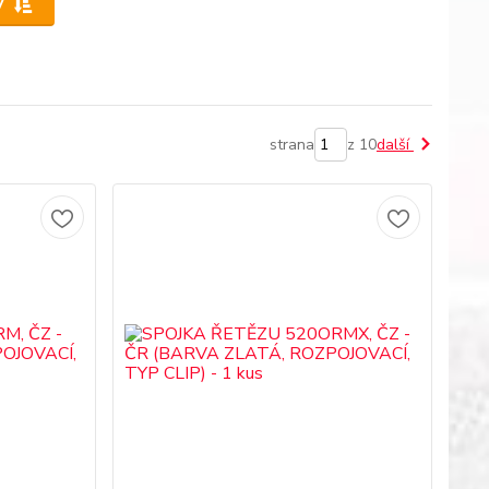
y
strana
z 10
další