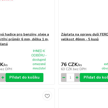
vá hadice pro benzíny, oleje a
Záplata na opravu duší FER
nitřní průměr 6 mm, délka 1 m,
velikost 46mm - 5 kusů
elená
IHNED K
ODBĚRU -
dostupné
ZK
76 CZK
omezené
ex
/
ks
/
ks
množství
obvy
bez DPH
63 CZK
bez DPH
Přidat do košíku
Přidat do ko