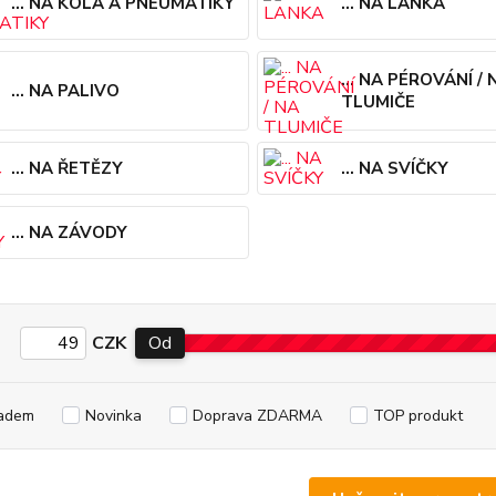
... NA KOLA A PNEUMATIKY
... NA LANKA
... NA PÉROVÁNÍ / 
... NA PALIVO
TLUMIČE
... NA ŘETĚZY
... NA SVÍČKY
... NA ZÁVODY
CZK
Od
adem
Novinka
Doprava ZDARMA
TOP produkt