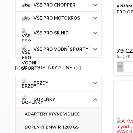
VŠE PRO CHOPPER
a Náhr
PRO OP
VŠE PRO MOTOKROS
VŠE PRO SILNICI
VŠE PRO VODNÍ SPORTY
79 C
65 CZK
▷▷ DÍLY, DOPLŇKY A JINÉ ◁◁
BRZDY
DOPLŇKY
ADAPTÉRY KYVNÉ VIDLICE
DOPLŇKY BMW R 1200 GS