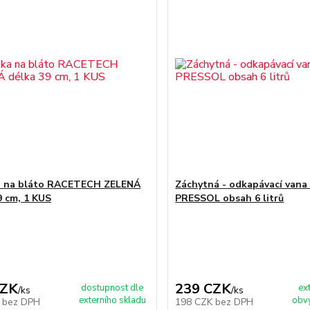
a na bláto RACETECH ZELENÁ
Záchytná - odkapávací vana 
9 cm, 1 KUS
PRESSOL obsah 6 litrů
CZK
239 CZK
dostupnost dle
ex
/
ks
/
ks
externího skladu
obvy
K
bez DPH
198 CZK
bez DPH