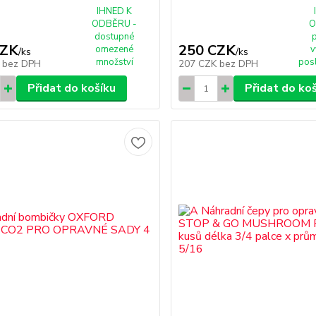
IHNED K
ODBĚRU -
O
dostupné
CZK
250 CZK
omezené
v
/
ks
/
ks
množství
pos
K
bez DPH
207 CZK
bez DPH
Přidat do košíku
Přidat do ko