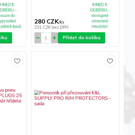
IHNED K
IHNED K
DBĚRU -
ODBĚRU -
pouze do
dostupné
280 CZK
yprodání
omezené
/
ks
ledních kusů
množství
231 CZK
bez DPH
šíku
Přidat do košíku