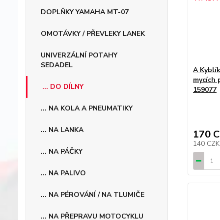
DOPLŇKY YAMAHA MT-07
OMOTÁVKY / PŘEVLEKY LANEK
UNIVERZÁLNÍ POTAHY
SEDADEL
A Kyblí
mycích
... DO DÍLNY
159077
... NA KOLA A PNEUMATIKY
... NA LANKA
170 
140 CZ
... NA PÁČKY
... NA PALIVO
... NA PÉROVÁNÍ / NA TLUMIČE
... NA PŘEPRAVU MOTOCYKLU