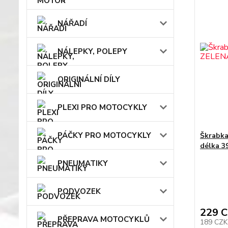
NÁŘADÍ
NÁLEPKY, POLEPY
ORIGINÁLNÍ DÍLY
PLEXI PRO MOTOCYKLY
PÁČKY PRO MOTOCYKLY
Škrabk
délka 3
PNEUMATIKY
PODVOZEK
229 
PŘEPRAVA MOTOCYKLŮ
189 CZ