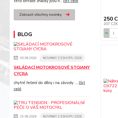
této britské značky jsou n...
číst celé
Zobrazit všechny novinky
250 
207 CZ
BLOG
03.08.2026
NOVINKY Z ESHOPU 2026
SKLÁDACÍ MOTOKROSOVÉ STOJANY
CYCRA
chytré řešení do dílny i na závody ....
číst
celé
15.06.2026
NOVINKY Z ESHOPU 2026