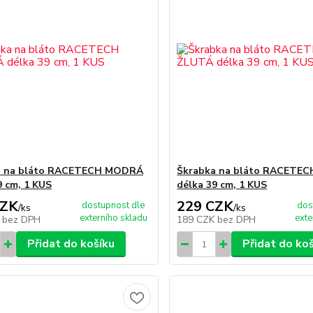
a na bláto RACETECH MODRÁ
Škrabka na bláto RACETEC
9 cm, 1 KUS
délka 39 cm, 1 KUS
CZK
229 CZK
dostupnost dle
dos
/
ks
/
ks
externího skladu
exte
K
bez DPH
189 CZK
bez DPH
Přidat do košíku
Přidat do ko