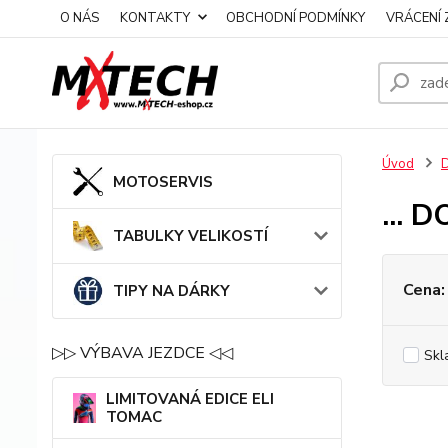
O NÁS
KONTAKTY
OBCHODNÍ PODMÍNKY
VRÁCENÍ 
Úvod
MOTOSERVIS
... 
TABULKY VELIKOSTÍ
Cena:
TIPY NA DÁRKY
▷▷ VÝBAVA JEZDCE ◁◁
Skl
LIMITOVANÁ EDICE ELI
TOMAC