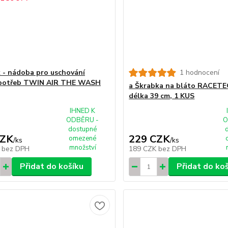
k - nádoba pro uschování
1 hodnocení
 potřeb TWIN AIR THE WASH
a Škrabka na bláto RACET
délka 39 cm, 1 KUS
IHNED K
ODBĚRU -
O
dostupné
CZK
229 CZK
omezené
/
ks
/
ks
množství
K
bez DPH
189 CZK
bez DPH
Přidat do košíku
Přidat do ko