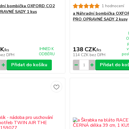
adní bombička OXFORD CO2
1 hodnocení
RAVNÉ SADY 1 kus
a Náhradní bombička OXF
PRO OPRAVNÉ SADY 2 kusy
O
ZK
138 CZK
IHNED K
v
/
ks
/
ks
ODBĚRU
pos
bez DPH
114 CZK
bez DPH
Přidat do košíku
Přidat do ko