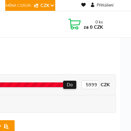
CZK
Přihlášení
0
ks
za
0 CZK
Do
CZK
y