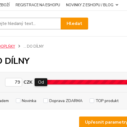
ZBOŽÍ
REGISTRACE NA ESHOPU
NOVINKY Z ESHOPU / BLOG
Hledat
DOPLŇKY
... DO DÍLNY
DO DÍLNY
CZK
Od
adem
Novinka
Doprava ZDARMA
TOP produkt
Upřesnit parametr