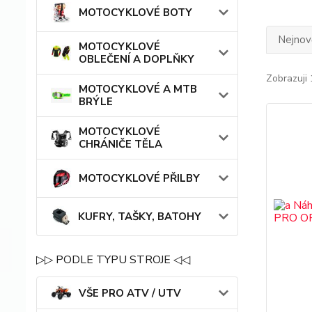
MOTOCYKLOVÉ BOTY
Nejnově
MOTOCYKLOVÉ
OBLEČENÍ A DOPLŇKY
Zobrazuji 
MOTOCYKLOVÉ A MTB
BRÝLE
MOTOCYKLOVÉ
CHRÁNIČE TĚLA
MOTOCYKLOVÉ PŘILBY
KUFRY, TAŠKY, BATOHY
▷▷ PODLE TYPU STROJE ◁◁
VŠE PRO ATV / UTV