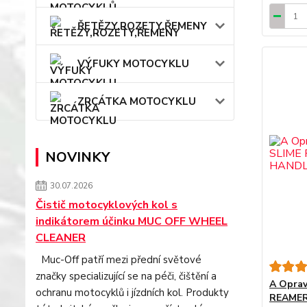
ŘETĚZY,ROZETY,ŘEMENY
VÝFUKY MOTOCYKLU
ZRCÁTKA MOTOCYKLU
NOVINKY
30.07.2026
Čistič motocyklových kol s
indikátorem účinku MUC OFF WHEEL
CLEANER
Muc-Off patří mezi přední světové
značky specializující se na péči, čištění a
A Oprav
ochranu motocyklů i jízdních kol. Produkty
REAMER