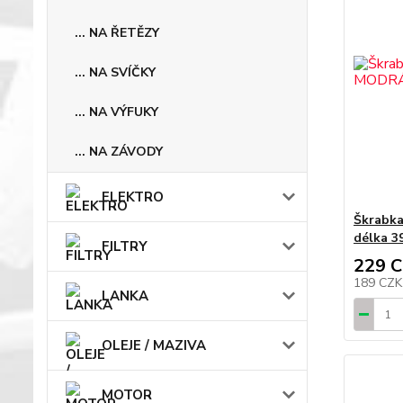
... NA ŘETĚZY
... NA SVÍČKY
... NA VÝFUKY
... NA ZÁVODY
ELEKTRO
Škrabk
délka 3
FILTRY
229 
189 CZ
LANKA
OLEJE / MAZIVA
MOTOR