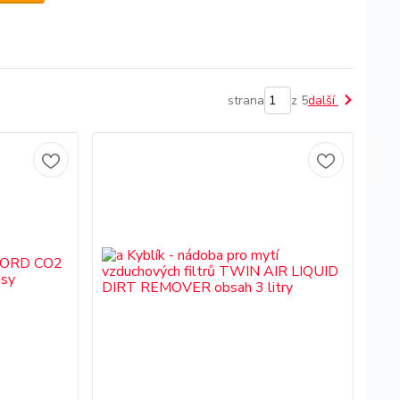
strana
z 5
další