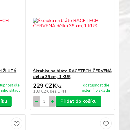
H ŽLUTÁ
Škrabka na bláto RACETECH ČERVENÁ
délka 39 cm, 1 KUS
229 CZK
tupnost dle
dostupnost dle
/
ks
rního skladu
externího skladu
189 CZK
bez DPH
šíku
Přidat do košíku