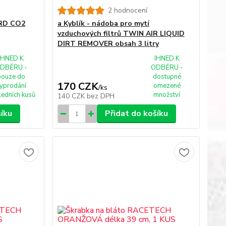
2 hodnocení
ORD CO2
a Kyblík - nádoba pro mytí
vzduchových filtrů TWIN AIR LIQUID
DIRT REMOVER obsah 3 litry
IHNED K
IHNED K
DBĚRU -
ODBĚRU -
pouze do
dostupné
170 CZK
yprodání
omezené
/
ks
ledních kusů
množství
140 CZK
bez DPH
šíku
Přidat do košíku