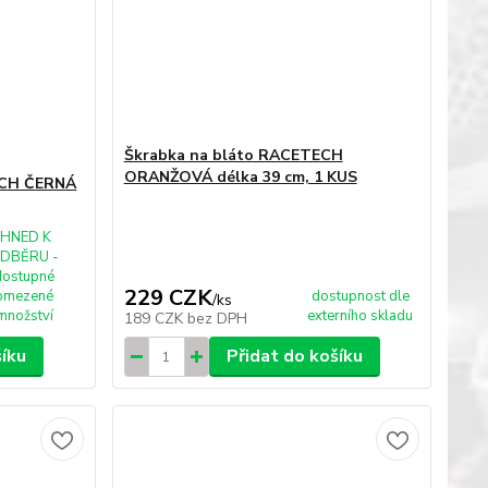
Škrabka na bláto RACETECH
ORANŽOVÁ délka 39 cm, 1 KUS
ECH ČERNÁ
IHNED K
DBĚRU -
dostupné
229 CZK
omezené
dostupnost dle
/
ks
množství
externího skladu
189 CZK
bez DPH
šíku
Přidat do košíku