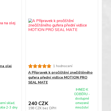
na olej
1 hodnocení
A Přípravek k pročištění znečištěného
gufera přední vidlice MOTION PRO
SEAL MATE
IHNED K
ODBĚRU -
dostupné
240 CZK
terní sklad,
omezené
kle 2-3 dny
množství
198 CZK
bez DPH