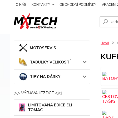
O NÁS
KONTAKTY
OBCHODNÍ PODMÍNKY
VRÁCENÍ 
Úvod
MOTOSERVIS
KUF
TABULKY VELIKOSTÍ
TIPY NA DÁRKY
▷▷ VÝBAVA JEZDCE ◁◁
LIMITOVANÁ EDICE ELI
TOMAC