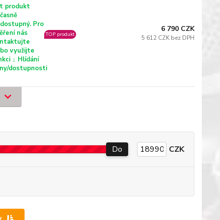
t produkt
časně
dostupný. Pro
6 790 CZK
ěření nás
TOP produkt
5 612 CZK bez DPH
ntaktujte
bo využijte
nkci ↓ Hlídání
ny/dostupnosti
Do
CZK
y