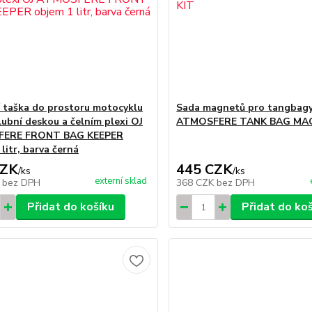
í taška do prostoru motocyklu
Sada magnetů pro tangbagy
lubní deskou a čelním plexi OJ
ATMOSFERE TANK BAG MA
ERE FRONT BAG KEEPER
litr, barva černá
CZK
445 CZK
/
ks
/
ks
externí sklad
K
bez DPH
368 CZK
bez DPH
Přidat do košíku
Přidat do ko