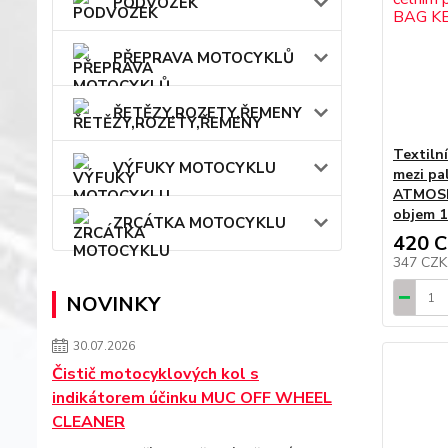
PODVOZEK
PŘEPRAVA MOTOCYKLŮ
ŘETĚZY,ROZETY,ŘEMENY
Textiln
VÝFUKY MOTOCYKLU
mezi pa
ATMOSF
objem 1 
ZRCÁTKA MOTOCYKLU
420 
347 CZ
NOVINKY
30.07.2026
Čistič motocyklových kol s
indikátorem účinku MUC OFF WHEEL
CLEANER