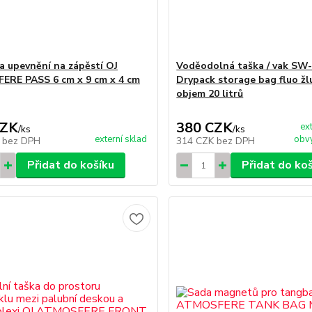
a upevnění na zápěstí OJ
Voděodolná taška / vak S
RE PASS 6 cm x 9 cm x 4 cm
Drypack storage bag fluo žl
objem 20 litrů
CZK
380 CZK
ex
/
ks
/
ks
externí sklad
obvy
K
bez DPH
314 CZK
bez DPH
Přidat do košíku
Přidat do ko