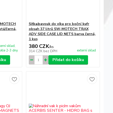
W-MOTECH
Síťka/pavouk do víka pro boční kufr
utá/černá,
obsah 37 litrů SW-MOTECH TRAX
ADV SIDE CASE LID NETS barva černá,
1 kus
380 CZK
terní sklad,
/
ks
kle 2-3 dny
externí sklad
314 CZK
bez DPH
šíku
Přidat do košíku