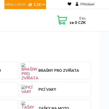
CZK
Přihlášení
0
ks
za
0 CZK
O
BRAŠNY PRO ZVÍŘATA
PICÍ VAKY
TAŠKY NA MOTO