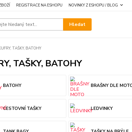
ZBOŽÍ
REGISTRACE NA ESHOPU
NOVINKY Z ESHOPU / BLOG
Hledat
KUFRY, TAŠKY, BATOHY
RY, TAŠKY, BATOHY
BATOHY
BRAŠNY DLE MOT
CESTOVNÍ TAŠKY
LEDVINKY
TANK BAGY
TAŠKY NA BRÝLE