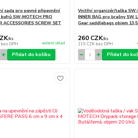
í sada pro pevné připevnění
Vnitřní organizér/taška S
h kufrů SW-MOTECH PRO
INNER BAG pro brašny SW 
R ACCESSORIES SCREW SET
Gear saddlebags objem 13,5 l
CZK
260 CZK
/
ks
/
ks
externí sklad
K
bez DPH
215 CZK
bez DPH
Přidat do košíku
Přidat do ko