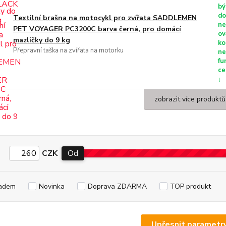
bý
do
Textilní brašna na motocykl pro zvířata SADDLEMEN
ne
PET VOYAGER PC3200C barva černá, pro domácí
ov
mazlíčky do 9 kg
ko
Přepravní taška na zvířata na motorku
ne
fu
ce
↓
zobrazit více produktů
CZK
Od
adem
Novinka
Doprava ZDARMA
TOP produkt
Upřesnit parametr