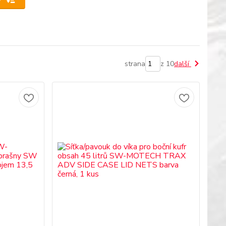
strana
z 10
další