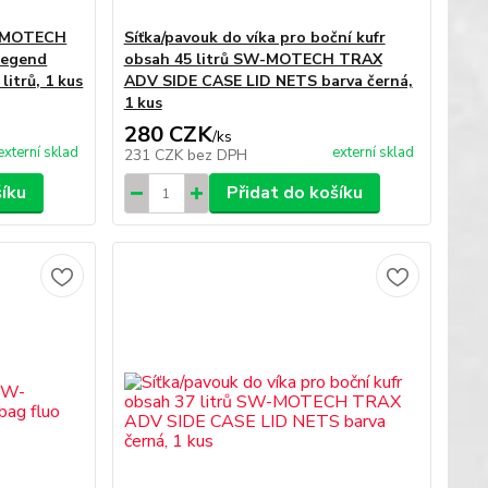
W-MOTECH
Síťka/pavouk do víka pro boční kufr
Legend
obsah 45 litrů SW-MOTECH TRAX
itrů, 1 kus
ADV SIDE CASE LID NETS barva černá,
1 kus
280 CZK
/
ks
externí sklad
externí sklad
231 CZK
bez DPH
šíku
Přidat do košíku