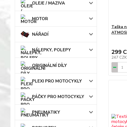
OLEJE / MAZIVA
MOTOR
Taška n
ATMOSFE
NÁŘADÍ
NÁLEPKY, POLEPY
299 
247 CZ
ORIGINÁLNÍ DÍLY
PLEXI PRO MOTOCYKLY
PÁČKY PRO MOTOCYKLY
PNEUMATIKY