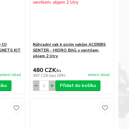
 OJ
Náhradní vak k picím vakům ACERBIS
GNETS KIT
SENTER - HIDRO BAG s ventilem,
objem 2 litry
480 CZK
/
ks
externí sklad
externí sklad
397 CZK
bez DPH
šíku
Přidat do košíku