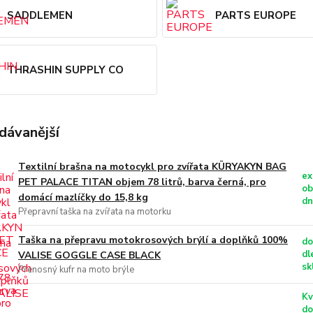
SADDLEMEN
PARTS EUROPE
THRASHIN SUPPLY CO
dávanější
Textilní brašna na motocykl pro zvířata KÜRYAKYN BAG
ex
PET PALACE TITAN objem 78 litrů, barva černá, pro
ob
domácí mazlíčky do 15,8 kg
dn
Přepravní taška na zvířata na motorku
Taška na přepravu motokrosových brýlí a doplňků 100%
do
dl
VALISE GOGGLE CASE BLACK
sk
Přenosný kufr na moto brýle
Kv
do