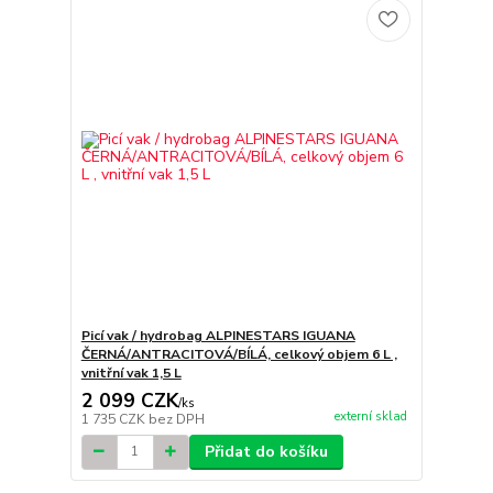
Picí vak / hydrobag ALPINESTARS IGUANA
ČERNÁ/ANTRACITOVÁ/BÍLÁ, celkový objem 6 L ,
vnitřní vak 1,5 L
2 099 CZK
/
ks
externí sklad
1 735 CZK
bez DPH
Přidat do košíku