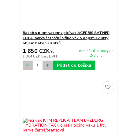
Batoh s picím vakem / picí vak ACERBIS SATHER
LOGO barva černá/bílá fluo vak o objemu 2 litry,
objem batohu 9 litrů
1 650 CZK
externí sklad, obvykle
/
ks
2-3 dny
1 364 CZK
bez DPH
Přidat do košíku