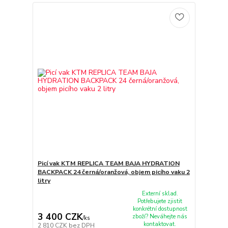
Picí vak KTM REPLICA TEAM BAJA HYDRATION
BACKPACK 24 černá/oranžová, objem picího vaku 2
litry
Externí sklad.
Potřebujete zjistit
konkrétní dostupnost
3 400 CZK
zboží? Neváhejte nás
/
ks
kontaktovat.
2 810 CZK
bez DPH