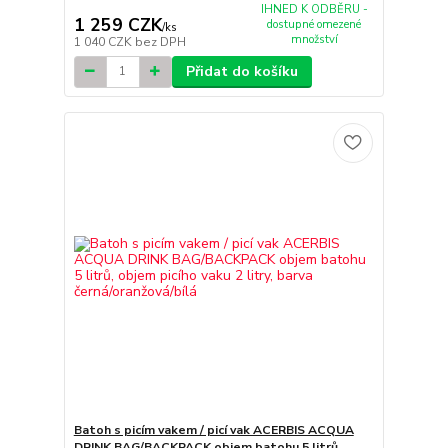
IHNED K ODBĚRU -
1 259 CZK
dostupné omezené
/
ks
množství
1 040 CZK
bez DPH
Přidat do košíku
Batoh s picím vakem / picí vak ACERBIS ACQUA
DRINK BAG/BACKPACK objem batohu 5 litrů,