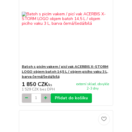
Batoh s picím vakem / picí vak ACERBIS X-STORM
LOGO objem batoh 14,5 L / objem picího vaku 3 L,
barva černá/šedá/bílá
1 850 CZK
externí sklad, obvykle
/
ks
2-3 dny
1 529 CZK
bez DPH
Přidat do košíku