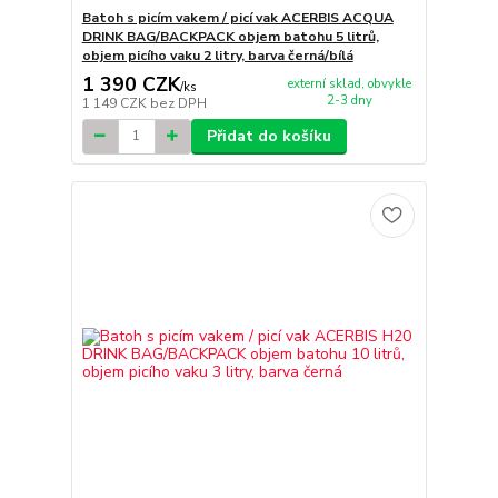
Batoh s picím vakem / picí vak ACERBIS ACQUA
DRINK BAG/BACKPACK objem batohu 5 litrů,
objem picího vaku 2 litry, barva černá/bílá
1 390 CZK
externí sklad, obvykle
/
ks
2-3 dny
1 149 CZK
bez DPH
Přidat do košíku