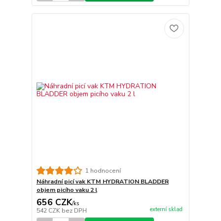
1 hodnocení
Náhradní picí vak KTM HYDRATION BLADDER
objem picího vaku 2 l
656 CZK
/
ks
externí sklad
542 CZK
bez DPH