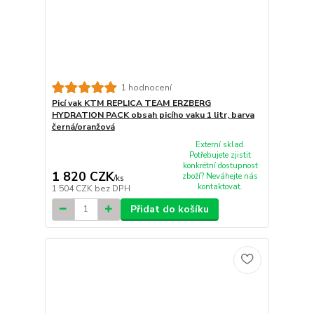
1 hodnocení
Picí vak KTM REPLICA TEAM ERZBERG
HYDRATION PACK obsah picího vaku 1 litr, barva
černá/oranžová
Externí sklad.
Potřebujete zjistit
konkrétní dostupnost
1 820 CZK
zboží? Neváhejte nás
/
ks
kontaktovat.
1 504 CZK
bez DPH
Přidat do košíku