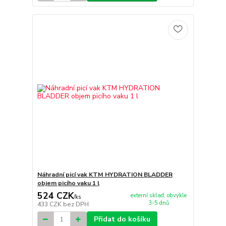
Náhradní picí vak KTM HYDRATION BLADDER
objem picího vaku 1 l
524 CZK
externí sklad, obvykle
/
ks
3-5 dnů
433 CZK
bez DPH
Přidat do košíku