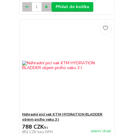
Přidat do košíku
Náhradní picí vak KTM HYDRATION BLADDER
objem picího vaku 3 l
788 CZK
/
ks
externí sklad
651 CZK
bez DPH