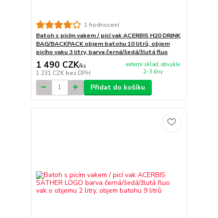
1 hodnocení
Batoh s picím vakem / picí vak ACERBIS H20 DRINK
BAG/BACKPACK objem batohu 10 litrů, objem
picího vaku 3 litry, barva černá/šedá/žlutá fluo
1 490 CZK
externí sklad, obvykle
/
ks
2-3 dny
1 231 CZK
bez DPH
Přidat do košíku