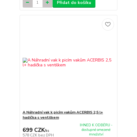
Přidat do košíku
A Náhradní vak k picím vakům ACERBIS 2,5 l+
hadička s ventilkem
IHNED K ODBĚRU -
699 CZK
dostupné omezené
/
ks
množství
578 CZK
bez DPH