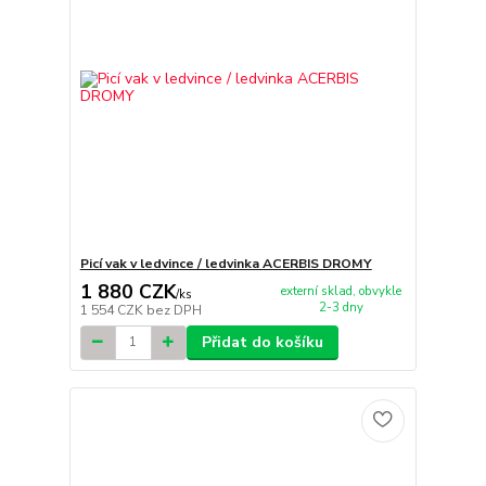
Picí vak v ledvince / ledvinka ACERBIS DROMY
1 880 CZK
externí sklad, obvykle
/
ks
2-3 dny
1 554 CZK
bez DPH
Přidat do košíku