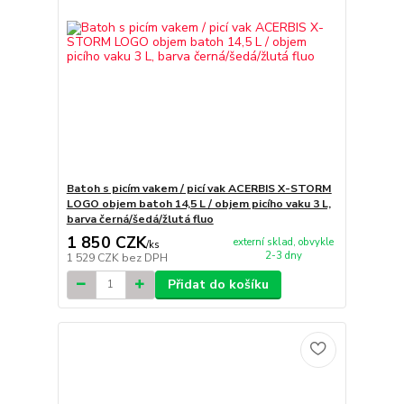
Batoh s picím vakem / picí vak ACERBIS X-STORM
LOGO objem batoh 14,5 L / objem picího vaku 3 L,
barva černá/šedá/žlutá fluo
1 850 CZK
externí sklad, obvykle
/
ks
2-3 dny
1 529 CZK
bez DPH
Přidat do košíku