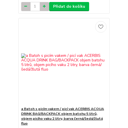
Přidat do košíku
a Batoh s picím vakem / picí vak ACERBIS ACQUA
DRINK BAG/BACKPACK objem batohu 5 litrů,
objem picího vaku 2 litry, barva černá/šedá/žlutá
fluo