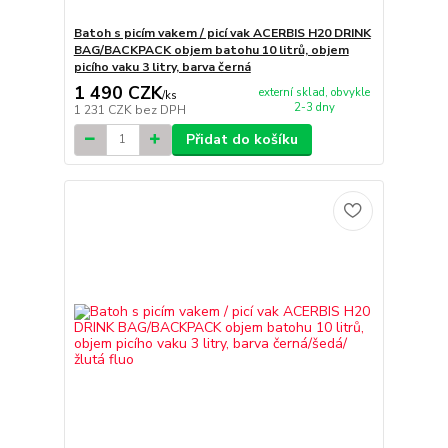
Batoh s picím vakem / picí vak ACERBIS H20 DRINK
BAG/BACKPACK objem batohu 10 litrů, objem
picího vaku 3 litry, barva černá
1 490 CZK
externí sklad, obvykle
/
ks
2-3 dny
1 231 CZK
bez DPH
Přidat do košíku