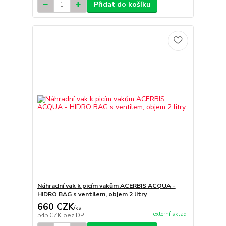
Přidat do košíku
Náhradní vak k picím vakům ACERBIS ACQUA -
HIDRO BAG s ventilem, objem 2 litry
660 CZK
/
ks
externí sklad
545 CZK
bez DPH