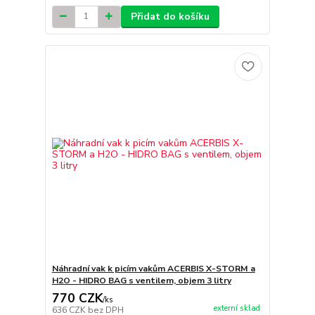
Přidat do košíku
Náhradní vak k picím vakům ACERBIS X-STORM a
H2O - HIDRO BAG s ventilem, objem 3 litry
770 CZK
/
ks
externí sklad
636 CZK
bez DPH