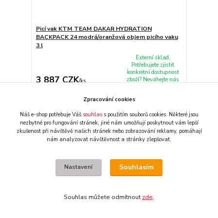
Picí vak KTM TEAM DAKAR HYDRATION
BACKPACK 24 modrá/oranžová objem picího vaku
3 l
Externí sklad.
Potřebujete zjistit
konkrétní dostupnost
3 887 CZK
zboží? Neváhejte nás
/
ks
kontaktovat.
3 212 CZK
bez DPH
Zpracování cookies
Přidat do košíku
Náš e-shop potřebuje Váš
souhlas
s použitím souborů cookies. Některé jsou
nezbytné pro fungování stránek,
jiné nám umožňují poskytnout vám lepší
zkušenost při návštěvě našich stránek nebo zobrazování reklamy,
pomáhají
Doprava ZDARMA
nám analyzovat návštěvnost a stránky zlepšovat.
Souhlasím
Nastavení
Souhlas můžete odmítnout
zde
.