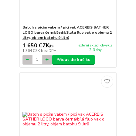
Batoh s picím vakem / picí vak ACERBIS SATHER
LOGO barva černá/šedá/žlutá fluo vak o objemu 2
litry, objem batohu 9 litrů
1 650 CZK
externí sklad, obvykle
/
ks
2-3 dny
1 364 CZK
bez DPH
Přidat do košíku