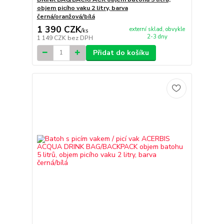
objem picího vaku 2 litry, barva
černá/oranžová/bílá
1 390 CZK
externí sklad, obvykle
/
ks
2-3 dny
1 149 CZK
bez DPH
Přidat do košíku