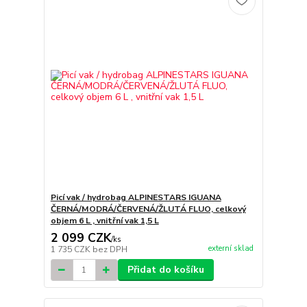
Picí vak / hydrobag ALPINESTARS IGUANA
ČERNÁ/MODRÁ/ČERVENÁ/ŽLUTÁ FLUO, celkový
objem 6 L , vnitřní vak 1,5 L
2 099 CZK
/
ks
externí sklad
1 735 CZK
bez DPH
Přidat do košíku