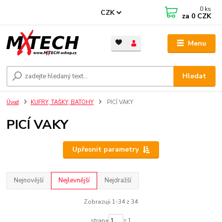
0
ks
CZK
za
0 CZK
Menu
Hledat
Úvod
KUFRY, TAŠKY, BATOHY
PICÍ VAKY
PICÍ VAKY
Upřesnit parametry
Nejnovější
Nejlevnější
Nejdražší
Zobrazuji 1-34 z 34
strana
z 1