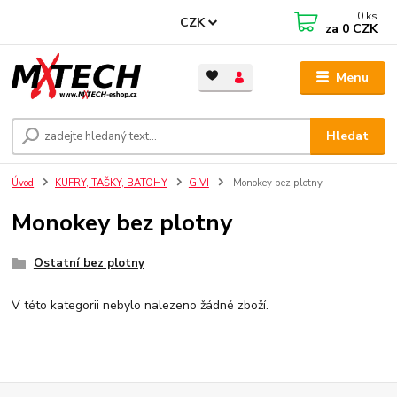
0
ks
CZK
za
0 CZK
Menu
Hledat
Úvod
KUFRY, TAŠKY, BATOHY
GIVI
Monokey bez plotny
Monokey bez plotny
Ostatní bez plotny
V této kategorii nebylo nalezeno žádné zboží.