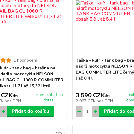
1 hodnocení
Taška - kufr - tank bag - br
nádrž motocyklu NELSON R
kufr - tank bag - brašna na
BAG COMMUTER LITE černý,
edadlo motocyklu NELSON
l až 8,4 l
AIL BAG CL 1060 R COMMUTER
ikost 11,71 až 15,32 litrů
 CZK
3 590 CZK
externí sklad, na
ex
/
ks
/
ks
dotaz
obvy
ZK
bez DPH
2 967 CZK
bez DPH
Přidat do košíku
Přidat do ko