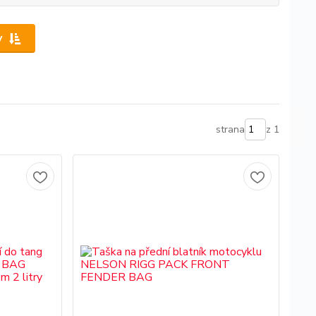
y
strana
z 1