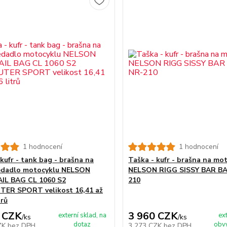
1 hodnocení
1 hodnocení
kufr - tank bag - brašna na
Taška - kufr - brašna na mo
edadlo motocyklu NELSON
NELSON RIGG SISSY BAR B
IL BAG CL 1060 S2
210
ER SPORT velikost 16,41 až
trů
 CZK
3 960 CZK
externí sklad, na
ex
/
ks
/
ks
dotaz
obvy
ZK
bez DPH
3 273 CZK
bez DPH