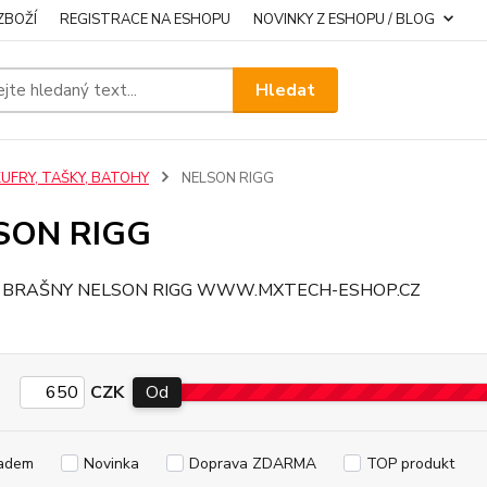
ZBOŽÍ
REGISTRACE NA ESHOPU
NOVINKY Z ESHOPU / BLOG
Hledat
KUFRY, TAŠKY, BATOHY
NELSON RIGG
SON RIGG
CZK
Od
adem
Novinka
Doprava ZDARMA
TOP produkt