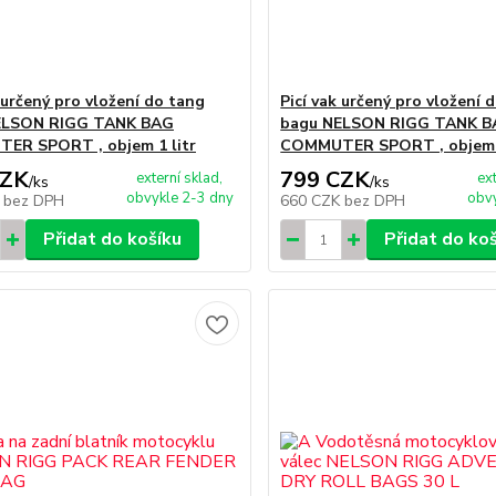
 určený pro vložení do tang
Picí vak určený pro vložení 
ELSON RIGG TANK BAG
bagu NELSON RIGG TANK 
ER SPORT , objem 1 litr
COMMUTER SPORT , objem 2
CZK
799 CZK
externí sklad,
ex
/
ks
/
ks
obvykle 2-3 dny
obvy
K
bez DPH
660 CZK
bez DPH
Přidat do košíku
Přidat do ko