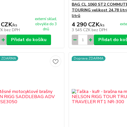
BAG CL 1060 ST2 COMMUT
TOURING velikost 24.78 litr
litrů
externí sklad,
 CZK
4 290 CZK
obvykle do 3
exte
/
ks
/
ks
dnů
ZK
bez DPH
3 545 CZK
bez DPH
Přidat do košíku
Přidat do ko
a ZDARMA
Doprava ZDARMA