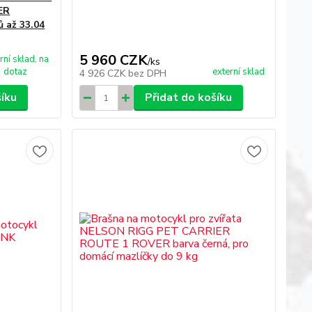
ER
ů až 33.04
5 960 CZK
rní sklad, na
/
ks
dotaz
externí sklad
4 926 CZK
bez DPH
šíku
Přidat do košíku