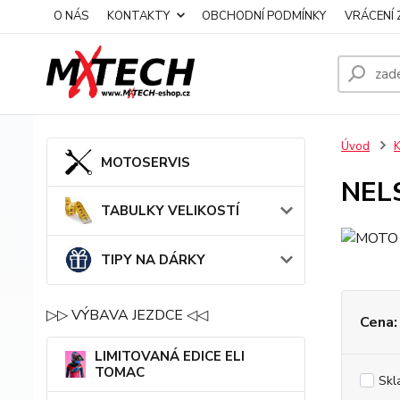
O NÁS
KONTAKTY
OBCHODNÍ PODMÍNKY
VRÁCENÍ 
Úvod
MOTOSERVIS
NEL
TABULKY VELIKOSTÍ
TIPY NA DÁRKY
▷▷ VÝBAVA JEZDCE ◁◁
Cena:
LIMITOVANÁ EDICE ELI
TOMAC
Skl