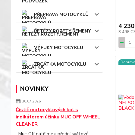
PŘEPRAVA MOTOCYKLŮ
4 230
ŘETĚZY,ROZETY,ŘEMENY
3 496 C
VÝFUKY MOTOCYKLU
Doprav
ZRCÁTKA MOTOCYKLU
NOVINKY
30.07.2026
Čistič motocyklových kol s
indikátorem účinku MUC OFF WHEEL
CLEANER
Muc-Off patří mezi přední světové