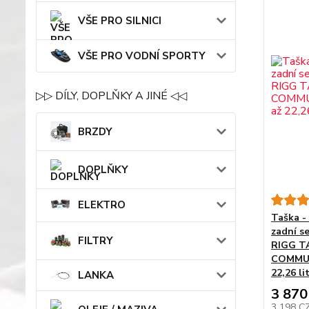
VŠE PRO SILNICI
VŠE PRO VODNÍ SPORTY
▷▷ DÍLY, DOPLŇKY A JINÉ ◁◁
BRZDY
DOPLŇKY
ELEKTRO
Taška - 
zadní s
FILTRY
RIGG TA
COMMUT
22,26 li
LANKA
3 870
3 198 C