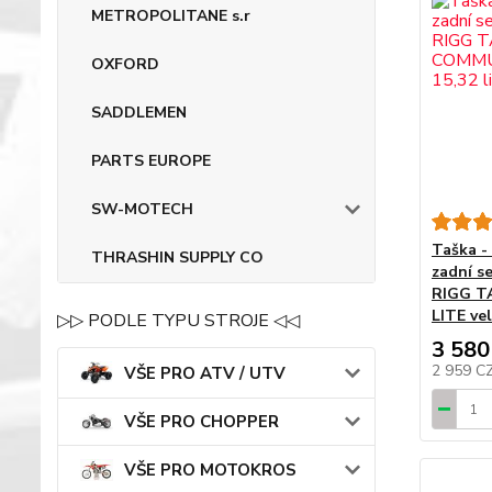
METROPOLITANE s.r
OXFORD
SADDLEMEN
PARTS EUROPE
SW-MOTECH
Taška - 
THRASHIN SUPPLY CO
zadní s
RIGG T
LITE vel
▷▷ PODLE TYPU STROJE ◁◁
3 580
2 959 C
VŠE PRO ATV / UTV
VŠE PRO CHOPPER
VŠE PRO MOTOKROS