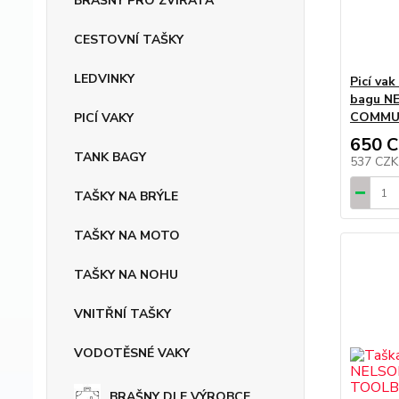
BRAŠNY PRO ZVÍŘATA
CESTOVNÍ TAŠKY
LEDVINKY
Picí vak
bagu N
COMMUT
PICÍ VAKY
650 
TANK BAGY
537 CZ
TAŠKY NA BRÝLE
TAŠKY NA MOTO
TAŠKY NA NOHU
VNITŘNÍ TAŠKY
VODOTĚSNÉ VAKY
BRAŠNY DLE VÝROBCE