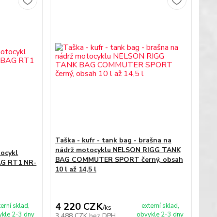
Taška - kufr - tank bag - brašna na
nádrž motocyklu NELSON RIGG TANK
tocykl
BAG COMMUTER SPORT černý, obsah
AG RT1 NR-
10 l až 14,5 l
4 220 CZK
terní sklad,
externí sklad,
/
ks
kle 2-3 dny
obvykle 2-3 dny
3 488 CZK
bez DPH