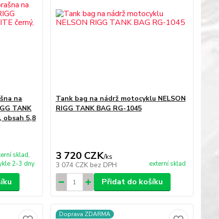
ašna na
Tank bag na nádrž motocyklu NELSON
IGG TANK
RIGG TANK BAG RG-1045
 obsah 5,8
3 720 CZK
terní sklad,
/
ks
kle 2-3 dny
externí sklad
3 074 CZK
bez DPH
šíku
Přidat do košíku
Doprava ZDARMA