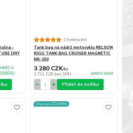
2 hodnocení
rašna -
Tank bag na nádrž motocyklu NELSON
TURE DRY
RIGG TANK BAG CRUISER MAGNETIC
NR-150
3 280 CZK
IHNED K
/
ks
ODBĚRU
externí sklad
2 711 CZK
bez DPH
šíku
Přidat do košíku
Doprava ZDARMA