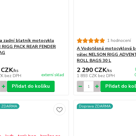
a zadní blatník motocyklu
1 hodnocení
 RIGG PACK REAR FENDER
A Vodotěsná motocyklová b
AG
válec NELSON RIGG ADVEN
ROLL BAGS 30 L
 CZK
2 290 CZK
/
ks
/
ks
externí sklad
ZK
bez DPH
1 893 CZK
bez DPH
Přidat do košíku
Přidat do ko
a ZDARMA
Doprava ZDARMA