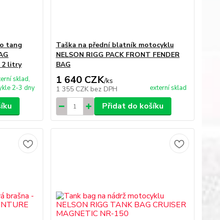
do tang
Taška na přední blatník motocyklu
BAG
NELSON RIGG PACK FRONT FENDER
 litry
BAG
1 640 CZK
terní sklad,
/
ks
kle 2-3 dny
externí sklad
1 355 CZK
bez DPH
šíku
Přidat do košíku