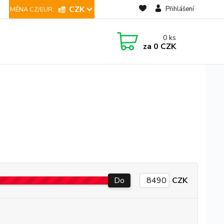
CZK
Přihlášení
0
ks
za
0 CZK
Do
CZK