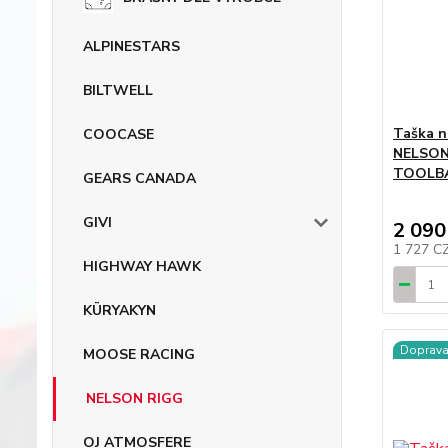
ALPINESTARS
BILTWELL
Taška n
COOCASE
NELSON
TOOLB
GEARS CANADA
GIVI
2 090
1 727 C
HIGHWAY HAWK
KÜRYAKYN
Doprav
MOOSE RACING
NELSON RIGG
OJ ATMOSFERE