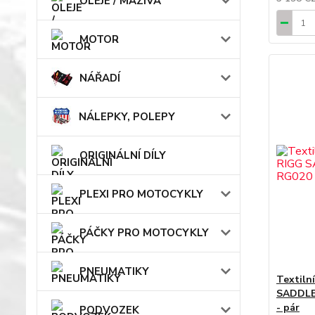
OLEJE / MAZIVA
MOTOR
NÁŘADÍ
NÁLEPKY, POLEPY
ORIGINÁLNÍ DÍLY
PLEXI PRO MOTOCYKLY
PÁČKY PRO MOTOCYKLY
PNEUMATIKY
Textiln
SADDLE
- pár
PODVOZEK