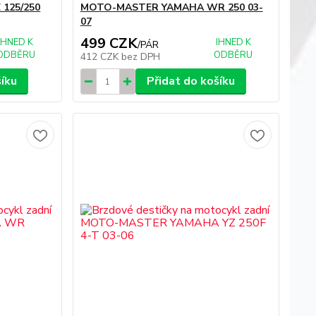
125/250
MOTO-MASTER YAMAHA WR 250 03-
07
499 CZK
IHNED K
IHNED K
/
PÁR
ODBĚRU
ODBĚRU
412 CZK
bez DPH
šíku
Přidat do košíku