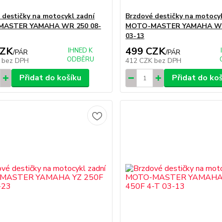
 destičky na motocykl zadní
Brzdové destičky na motocy
ASTER YAMAHA WR 250 08-
MOTO-MASTER YAMAHA WR
03-13
CZK
499 CZK
IHNED K
/
PÁR
/
PÁR
ODBĚRU
K
bez DPH
412 CZK
bez DPH
Přidat do košíku
Přidat do ko