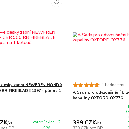
é desky zadní NEWFREN HONDA
1 hodnocení
 RR FIREBLADE 1997 - pár na 1
A Sada pro odvzdušnění br
kapaliny OXFORD OX776
O
CZK
399 CZK
externí sklad - 2
/
ks
/
ks
dny
K
bez DPH
330 CZK
bez DPH