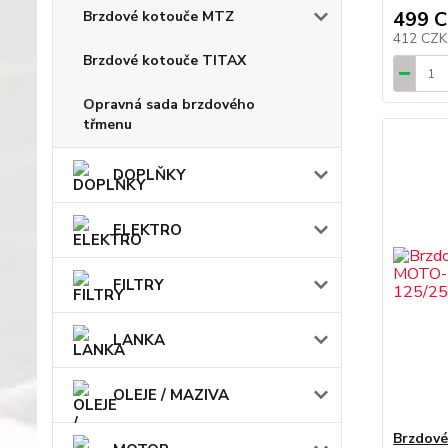
499 
Brzdové kotouče MTZ
412 CZ
Brzdové kotouče TITAX
Opravná sada brzdového
třmenu
DOPLŇKY
ELEKTRO
FILTRY
LANKA
OLEJE / MAZIVA
Brzdové