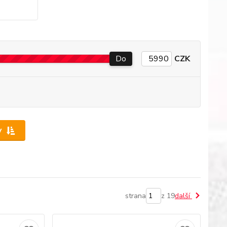
Do
CZK
y
strana
z 19
další