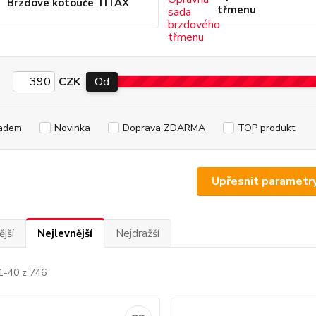
Brzdové kotouče TITAX
třmenu
CZK
Od
adem
Novinka
Doprava ZDARMA
TOP produkt
Upřesnit parametr
jší
Nejlevnější
Nejdražší
1-40 z 746