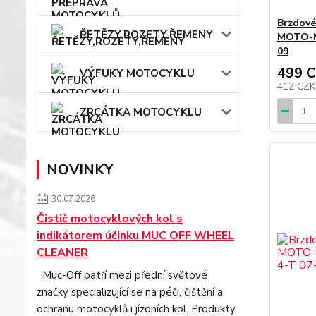
Brzdové
ŘETĚZY,ROZETY,ŘEMENY
MOTO-M
09
499 
VÝFUKY MOTOCYKLU
412 CZ
ZRCÁTKA MOTOCYKLU
NOVINKY
30.07.2026
Čistič motocyklových kol s
indikátorem účinku MUC OFF WHEEL
CLEANER
Muc-Off patří mezi přední světové
značky specializující se na péči, čištění a
ochranu motocyklů i jízdních kol. Produkty