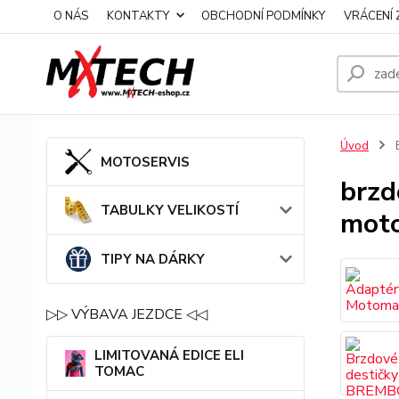
O NÁS
KONTAKTY
OBCHODNÍ PODMÍNKY
VRÁCENÍ 
Úvod
MOTOSERVIS
brzd
TABULKY VELIKOSTÍ
mot
TIPY NA DÁRKY
▷▷ VÝBAVA JEZDCE ◁◁
LIMITOVANÁ EDICE ELI
TOMAC