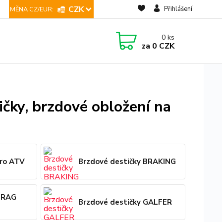
CZK
Přihlášení
0
ks
za
0 CZK
ičky, brzdové obložení na
pro ATV
Brzdové destičky BRAKING
 DRAG
Brzdové destičky GALFER