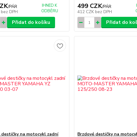
CZK
499 CZK
IHNED K
/
PÁR
/
PÁR
ODBĚRU
K
bez DPH
412 CZK
bez DPH
Přidat do košíku
Přidat do ko
 destičky na motocykl zadní
Brzdové destičky na motocy