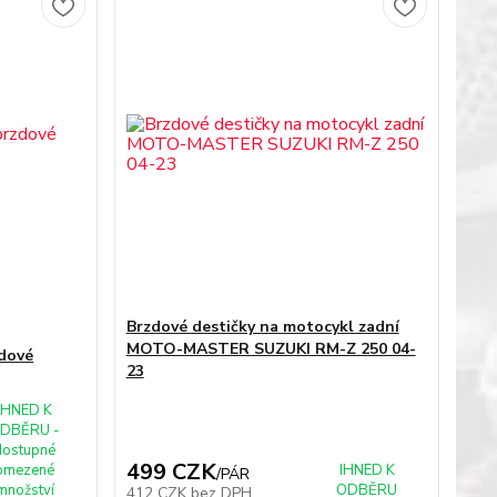
Brzdové destičky na motocykl zadní
MOTO-MASTER SUZUKI RM-Z 250 04-
zdové
23
IHNED K
DBĚRU -
dostupné
499 CZK
omezené
IHNED K
/
PÁR
množství
ODBĚRU
412 CZK
bez DPH