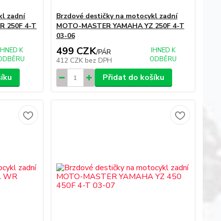
kl zadní
Brzdové destičky na motocykl zadní
 250F 4-T
MOTO-MASTER YAMAHA YZ 250F 4-T
03-06
499 CZK
IHNED K
IHNED K
/
PÁR
ODBĚRU
ODBĚRU
412 CZK
bez DPH
šíku
Přidat do košíku