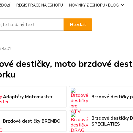
ZBOŽÍ
REGISTRACE NA ESHOPU
NOVINKY Z ESHOPU / BLOG
Hledat
BRZDY
ové destičky, moto brzdové dest
orku
Adaptéry Motomaster
Brzdové destičky 
Brzdové destičky
Brzdové destičky BREMBO
SPECILATIES