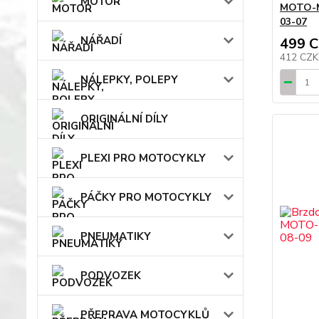
MOTOR
MOTO-M
03-07
NÁŘADÍ
499 
412 CZ
NÁLEPKY, POLEPY
ORIGINÁLNÍ DÍLY
PLEXI PRO MOTOCYKLY
PÁČKY PRO MOTOCYKLY
PNEUMATIKY
PODVOZEK
PŘEPRAVA MOTOCYKLŮ