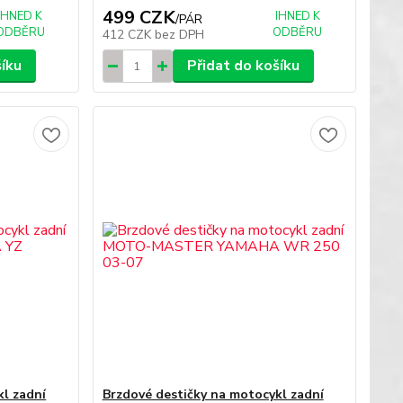
499 CZK
IHNED K
IHNED K
/
PÁR
ODBĚRU
ODBĚRU
412 CZK
bez DPH
šíku
Přidat do košíku
kl zadní
Brzdové destičky na motocykl zadní