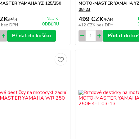
ASTER YAMAHA YZ 125/250
MOTO-MASTER YAMAHA YZ 
08-23
CZK
499 CZK
IHNED K
/
PÁR
/
PÁR
ODBĚRU
K
bez DPH
412 CZK
bez DPH
Přidat do košíku
Přidat do ko