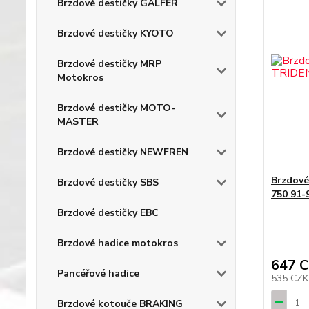
Brzdové destičky GALFER
Brzdové destičky KYOTO
Brzdové destičky MRP
Motokros
Brzdové destičky MOTO-
MASTER
Brzdové destičky NEWFREN
Brzdov
Brzdové destičky SBS
750 91-
Brzdové destičky EBC
Brzdové hadice motokros
647 
Pancéřové hadice
535 CZ
Brzdové kotouče BRAKING