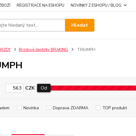
ZBOŽÍ
REGISTRACE NA ESHOPU
NOVINKY Z ESHOPU / BLOG
Hledat
BRZDY
Brzdové destičky BRAKING
TRIUMPH
UMPH
CZK
Od
adem
Novinka
Doprava ZDARMA
TOP produkt