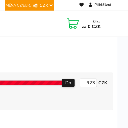
CZK
Přihlášení
0
ks
za
0 CZK
Do
CZK