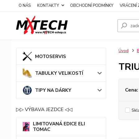
O NÁS
KONTAKTY
OBCHODNÍ PODMÍNKY
VRÁCENÍ 
Úvod
MOTOSERVIS
TRI
TABULKY VELIKOSTÍ
Cena:
TIPY NA DÁRKY
▷▷ VÝBAVA JEZDCE ◁◁
Skl
LIMITOVANÁ EDICE ELI
TOMAC