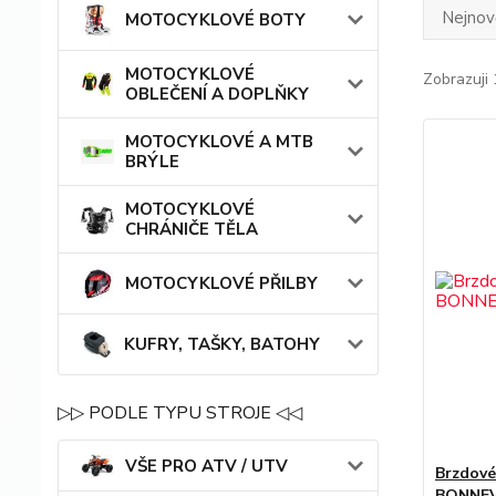
Nejnově
MOTOCYKLOVÉ BOTY
MOTOCYKLOVÉ
Zobrazuji 
OBLEČENÍ A DOPLŇKY
MOTOCYKLOVÉ A MTB
BRÝLE
MOTOCYKLOVÉ
CHRÁNIČE TĚLA
MOTOCYKLOVÉ PŘILBY
KUFRY, TAŠKY, BATOHY
▷▷ PODLE TYPU STROJE ◁◁
VŠE PRO ATV / UTV
Brzdové
BONNEVI