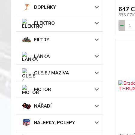
DOPLŇKY
647 
535 CZ
ELEKTRO
FILTRY
LANKA
OLEJE / MAZIVA
MOTOR
NÁŘADÍ
NÁLEPKY, POLEPY