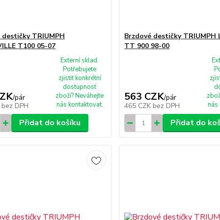
 destičky TRIUMPH
Brzdové destičky TRIUMPH
ILLE T100 05-07
TT 900 98-00
Externí sklad.
Ex
Potřebujete
P
zjistit konkrétní
zjis
dostupnost
d
CZK
563 CZK
zboží? Neváhejte
zbož
/
pár
/
pár
nás kontaktovat.
nás 
K
bez DPH
465 CZK
bez DPH
Přidat do košíku
Přidat do ko