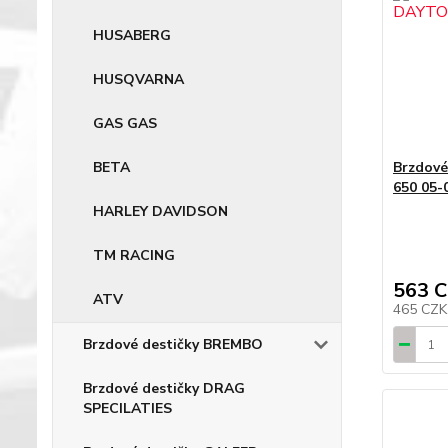
HUSABERG
HUSQVARNA
GAS GAS
BETA
Brzdov
650 05-
HARLEY DAVIDSON
TM RACING
563 
ATV
465 CZ
Brzdové destičky BREMBO
Brzdové destičky DRAG
SPECILATIES