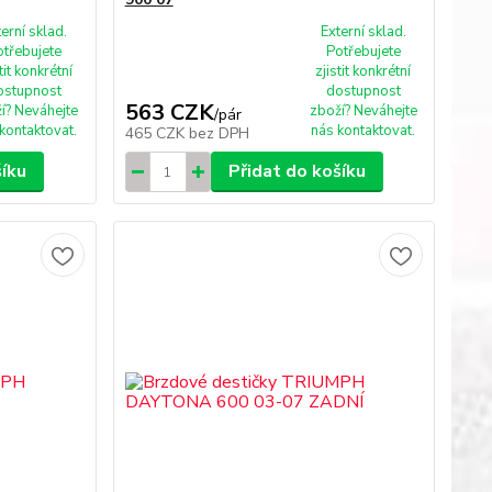
terní sklad.
Externí sklad.
otřebujete
Potřebujete
tit konkrétní
zjistit konkrétní
ostupnost
dostupnost
563 CZK
í? Neváhejte
zboží? Neváhejte
/
pár
kontaktovat.
nás kontaktovat.
465 CZK
bez DPH
šíku
Přidat do košíku