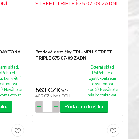
H DAYTONA
Brzdové destičky TRIUMPH STREET
TRIPLE 675 07-09 ZADNÍ
terní sklad.
Externí sklad.
otřebujete
Potřebujete
tit konkrétní
zjistit konkrétní
ostupnost
dostupnost
563 CZK
í? Neváhejte
zboží? Neváhejte
/
pár
kontaktovat.
nás kontaktovat.
465 CZK
bez DPH
šíku
Přidat do košíku