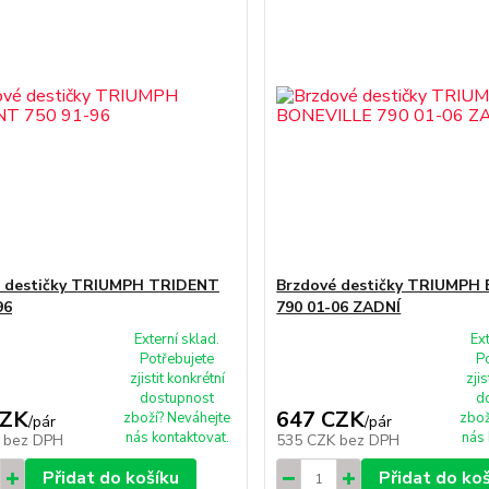
é destičky TRIUMPH TRIDENT
Brzdové destičky TRIUMPH
96
790 01-06 ZADNÍ
Externí sklad.
Ex
Potřebujete
P
zjistit konkrétní
zjis
dostupnost
d
CZK
647 CZK
zboží? Neváhejte
zbož
/
pár
/
pár
nás kontaktovat.
nás 
K
bez DPH
535 CZK
bez DPH
Přidat do košíku
Přidat do ko