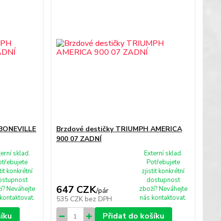
 BONEVILLE
Brzdové destičky TRIUMPH AMERICA
900 07 ZADNÍ
terní sklad.
Externí sklad.
otřebujete
Potřebujete
tit konkrétní
zjistit konkrétní
ostupnost
dostupnost
647 CZK
í? Neváhejte
zboží? Neváhejte
/
pár
kontaktovat.
nás kontaktovat.
535 CZK
bez DPH
šíku
Přidat do košíku