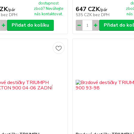
dostupnost
d
CZK
647 CZK
zboží? Neváhejte
zbož
/
pár
/
pár
nás kontaktovat.
nás 
K
bez DPH
535 CZK
bez DPH
Přidat do košíku
Přidat do ko