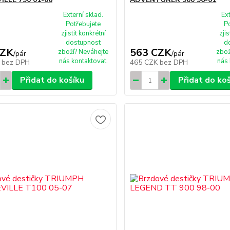
Externí sklad.
Ex
Potřebujete
P
zjistit konkrétní
zjis
dostupnost
d
CZK
563 CZK
zboží? Neváhejte
zbož
/
pár
/
pár
nás kontaktovat.
nás 
K
bez DPH
465 CZK
bez DPH
Přidat do košíku
Přidat do ko