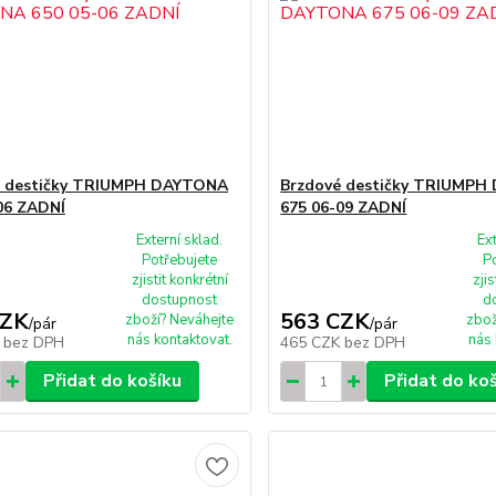
é destičky TRIUMPH DAYTONA
Brzdové destičky TRIUMP
06 ZADNÍ
675 06-09 ZADNÍ
Externí sklad.
Ex
Potřebujete
P
zjistit konkrétní
zjis
dostupnost
d
CZK
563 CZK
zboží? Neváhejte
zbož
/
pár
/
pár
nás kontaktovat.
nás 
K
bez DPH
465 CZK
bez DPH
Přidat do košíku
Přidat do ko