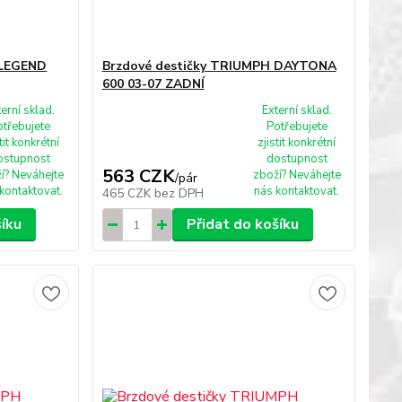
 LEGEND
Brzdové destičky TRIUMPH DAYTONA
600 03-07 ZADNÍ
terní sklad.
Externí sklad.
otřebujete
Potřebujete
tit konkrétní
zjistit konkrétní
ostupnost
dostupnost
563 CZK
í? Neváhejte
zboží? Neváhejte
/
pár
kontaktovat.
nás kontaktovat.
465 CZK
bez DPH
šíku
Přidat do košíku