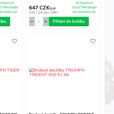
ostupnost
dostupnost
647 CZK
í? Neváhejte
zboží? Neváhejte
/
pár
kontaktovat.
nás kontaktovat.
535 CZK
bez DPH
šíku
Přidat do košíku