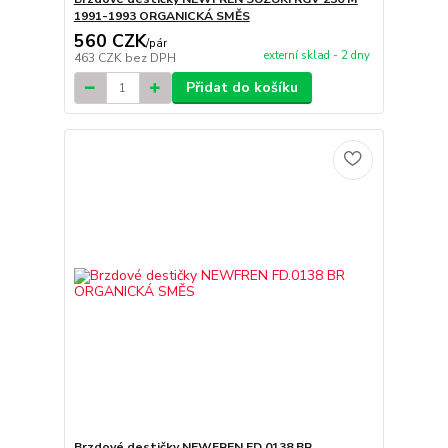
1991-1993 ORGANICKÁ SMĚS
560 CZK
/
pár
externí sklad - 2 dny
463 CZK
bez DPH
Přidat do košíku
Brzdové destičky NEWFREN FD.0138 BR