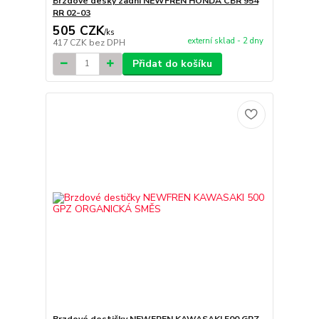
Brzdové desky zadní NEWFREN HONDA CBR 954
RR 02-03
505 CZK
/
ks
externí sklad - 2 dny
417 CZK
bez DPH
Přidat do košíku