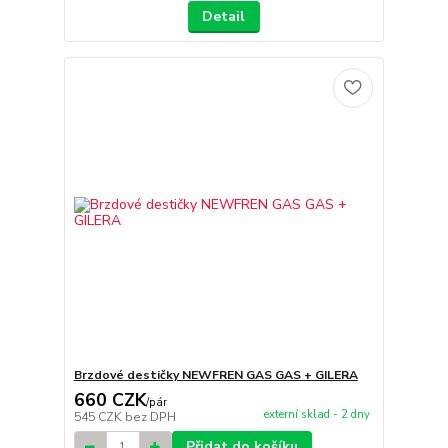
Detail
Brzdové destičky NEWFREN GAS GAS + GILERA
660 CZK
/
pár
externí sklad - 2 dny
545 CZK
bez DPH
Přidat do košíku