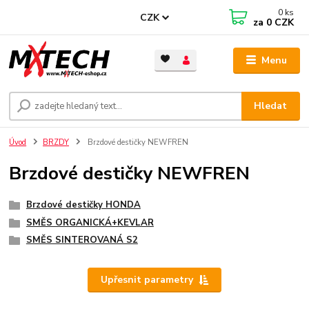
0
ks
CZK
za
0 CZK
Menu
Hledat
Úvod
BRZDY
Brzdové destičky NEWFREN
Brzdové destičky NEWFREN
Brzdové destičky HONDA
SMĚS ORGANICKÁ+KEVLAR
SMĚS SINTEROVANÁ S2
Upřesnit parametry