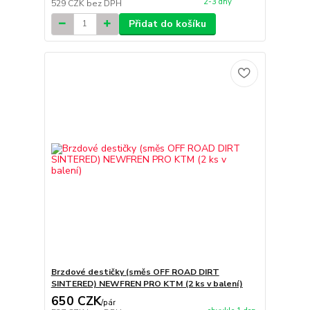
2-3 dny
529 CZK
bez DPH
Přidat do košíku
Brzdové destičky (směs OFF ROAD DIRT
SINTERED) NEWFREN PRO KTM (2 ks v balení)
650 CZK
/
pár