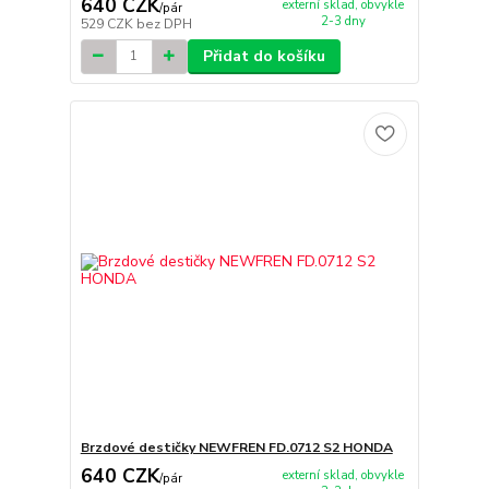
640 CZK
externí sklad, obvykle
/
pár
2-3 dny
529 CZK
bez DPH
Přidat do košíku
Brzdové destičky NEWFREN FD.0712 S2 HONDA
640 CZK
externí sklad, obvykle
/
pár