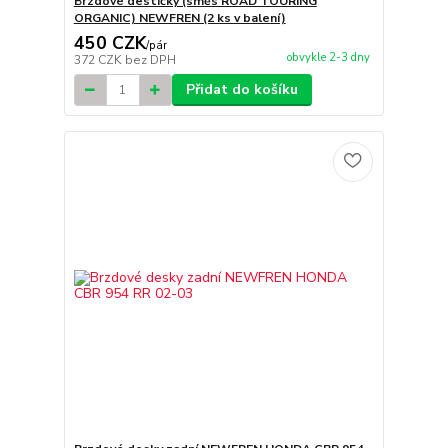
Brzdové destičky (směs ROAD TOURING
ORGANIC) NEWFREN (2 ks v balení)
450 CZK
/
pár
obvykle 2-3 dny
372 CZK
bez DPH
Přidat do košíku