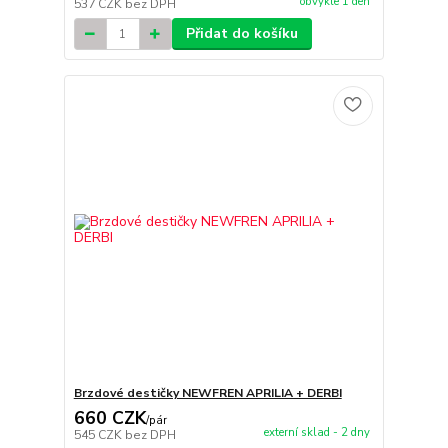
obvykle 1 den
537 CZK
bez DPH
Přidat do košíku
Brzdové destičky NEWFREN APRILIA + DERBI
660 CZK
/
pár
externí sklad - 2 dny
545 CZK
bez DPH