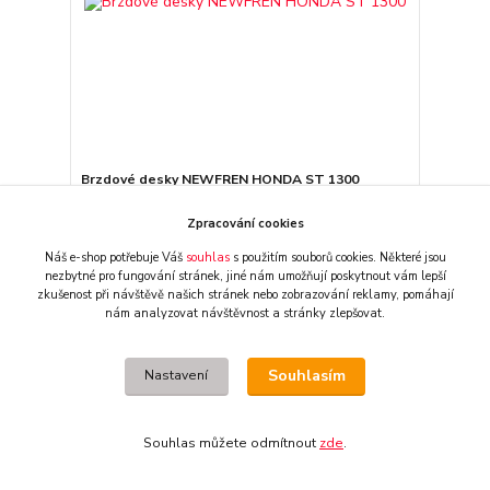
Brzdové desky NEWFREN HONDA ST 1300
760 CZK
/
ks
externí sklad - 2 dny
Zpracování cookies
628 CZK
bez DPH
Přidat do košíku
Náš e-shop potřebuje Váš
souhlas
s použitím souborů cookies. Některé jsou
nezbytné pro fungování stránek,
jiné nám umožňují poskytnout vám lepší
zkušenost při návštěvě našich stránek nebo zobrazování reklamy,
pomáhají
nám analyzovat návštěvnost a stránky zlepšovat.
Souhlasím
Nastavení
Souhlas můžete odmítnout
zde
.