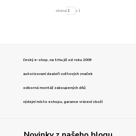
strana
z 1
český e-shop, na trhu již od roku 2009
autorizovaní dealeři světových značek
odborná montáž zakoupených dílů
výdejní místo eshopu, garance vrácení zboží
Novinky z našeho blogu