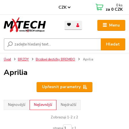
0
ks
CZK
za
0 CZK
Menu
Hledat
Úvod
BRZDY
Brzdové destičky BREMBO
Aprilia
Aprilia
Upřesnit parametry
Nejnovější
Nejlevnější
Nejdražší
Zobrazuji 1-2 z 2
strana
z 1