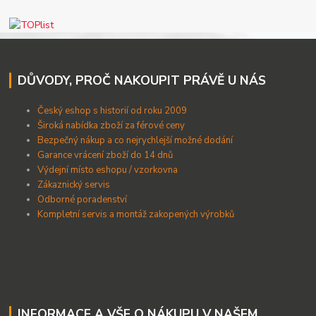
DŮVODY, PROČ NAKOUPIT PRÁVĚ U NÁS
Český eshop s historií od roku 2009
Široká nabídka zboží za férové ceny
B
ezpečný nákup a co nejrychlejší možné dodání
Garance vrácení zboží do 14 dnů
Výdejní místo eshopu / vzorkovna
Zákaznický servis
Odborné poradenství
Kompletní servis a montáž zakopených výrobků
INFORMACE A VŠE O NÁKUPU V NAŠEM