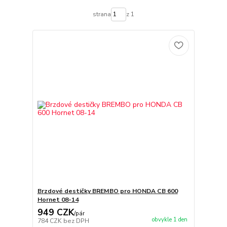
strana
z 1
Brzdové destičky BREMBO pro HONDA CB 600
Hornet 08-14
949 CZK
/
pár
obvykle 1 den
784 CZK
bez DPH