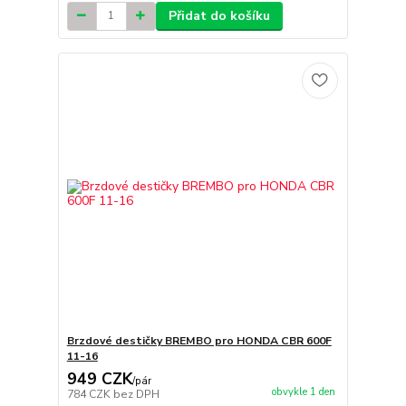
Přidat do košíku
Brzdové destičky BREMBO pro HONDA CBR 600F
11-16
949 CZK
/
pár
obvykle 1 den
784 CZK
bez DPH