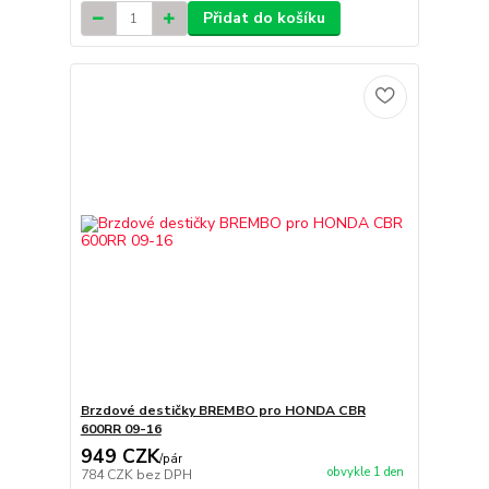
Přidat do košíku
Brzdové destičky BREMBO pro HONDA CBR
600RR 09-16
949 CZK
/
pár
obvykle 1 den
784 CZK
bez DPH