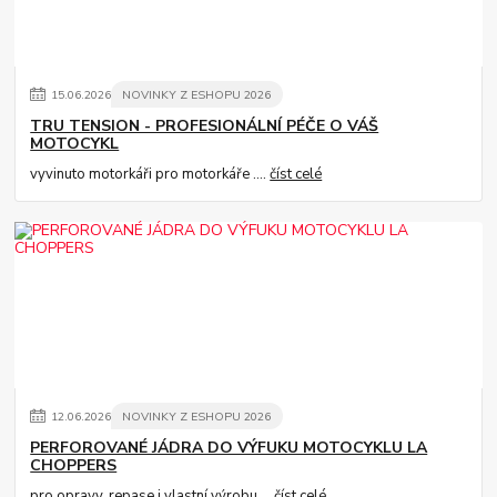
15
.
06
.
2026
NOVINKY Z ESHOPU 2026
TRU TENSION - PROFESIONÁLNÍ PÉČE O VÁŠ
MOTOCYKL
vyvinuto motorkáři pro motorkáře ....
číst celé
12
.
06
.
2026
NOVINKY Z ESHOPU 2026
PERFOROVANÉ JÁDRA DO VÝFUKU MOTOCYKLU LA
CHOPPERS
pro opravy, repase i vlastní výrobu....
číst celé