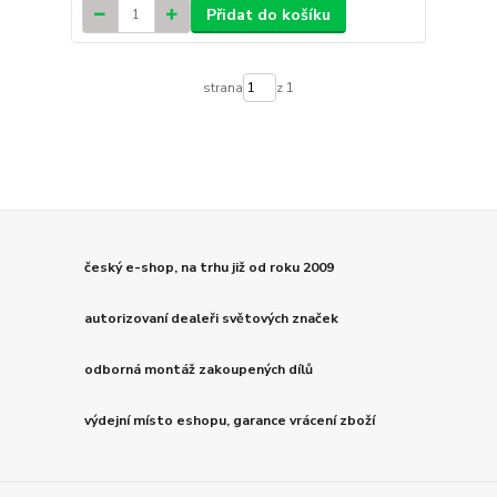
Přidat do košíku
strana
z 1
český e-shop, na trhu již od roku 2009
autorizovaní dealeři světových značek
odborná montáž zakoupených dílů
výdejní místo eshopu, garance vrácení zboží