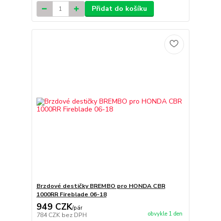
Přidat do košíku
Brzdové destičky BREMBO pro HONDA CBR
1000RR Fireblade 06-18
949 CZK
/
pár
obvykle 1 den
784 CZK
bez DPH