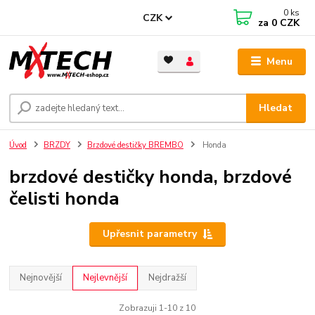
0
ks
CZK
za
0 CZK
Menu
Hledat
Úvod
BRZDY
Brzdové destičky BREMBO
Honda
brzdové destičky honda, brzdové
čelisti honda
Upřesnit parametry
Nejnovější
Nejlevnější
Nejdražší
Zobrazuji 1-10 z 10