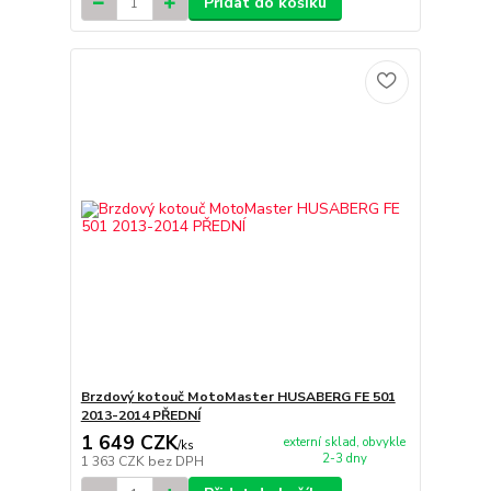
Přidat do košíku
Brzdový kotouč MotoMaster HUSABERG FE 501
2013-2014 PŘEDNÍ
1 649 CZK
externí sklad, obvykle
/
ks
2-3 dny
1 363 CZK
bez DPH