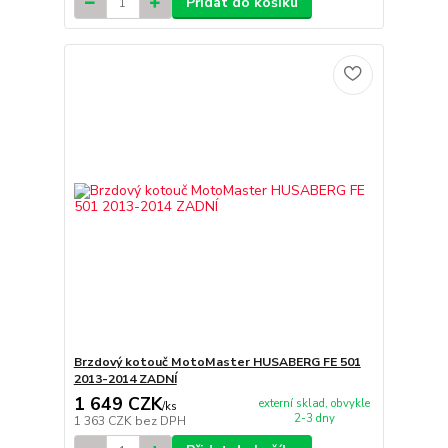
Přidat do košíku
Brzdový kotouč MotoMaster HUSABERG FE 501
2013-2014 ZADNÍ
1 649 CZK
externí sklad, obvykle
/
ks
2-3 dny
1 363 CZK
bez DPH