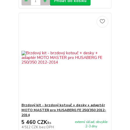
Přidat do košíku
Brzdový kit - brzdový kotouč + desky + adaptér
MOTO MASTER pro HUSABERG FE 250/350 2012-
2014
5 460 CZK
externí sklad, obvykle
/
ks
2-3 dny
4 512 CZK
bez DPH