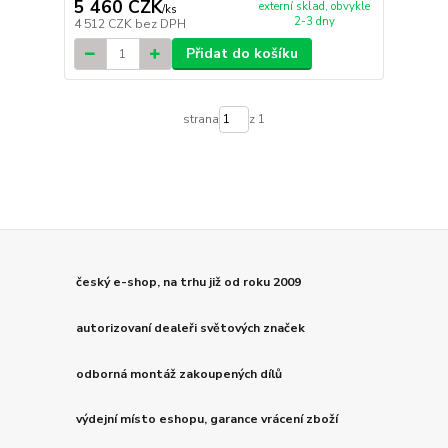
5 460 CZK
externí sklad, obvykle
/
ks
2-3 dny
4 512 CZK
bez DPH
Přidat do košíku
strana
z 1
český e-shop, na trhu již od roku 2009
autorizovaní dealeři světových značek
odborná montáž zakoupených dílů
výdejní místo eshopu, garance vrácení zboží