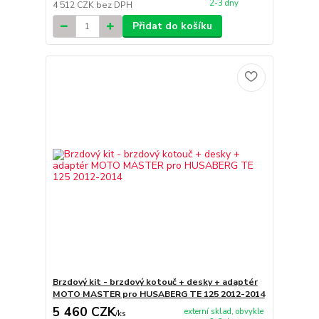
2-3 dny
4 512 CZK
bez DPH
Přidat do košíku
Brzdový kit - brzdový kotouč + desky + adaptér
MOTO MASTER pro HUSABERG TE 125 2012-2014
5 460 CZK
externí sklad, obvykle
/
ks