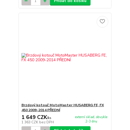
Přidat do košíku
Brzdový kotouč MotoMaster HUSABERG FE, FX
450 2009-2014 PŘEDNÍ
1 649 CZK
externí sklad, obvykle
/
ks
2-3 dny
1 363 CZK
bez DPH