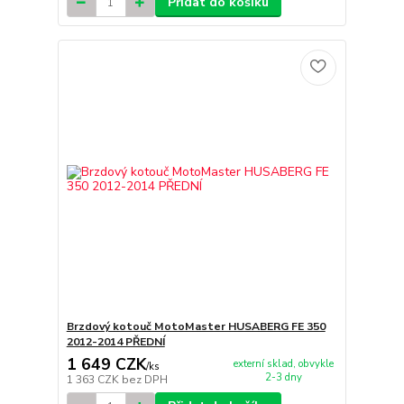
Přidat do košíku
Brzdový kotouč MotoMaster HUSABERG FE 350
2012-2014 PŘEDNÍ
1 649 CZK
externí sklad, obvykle
/
ks
2-3 dny
1 363 CZK
bez DPH