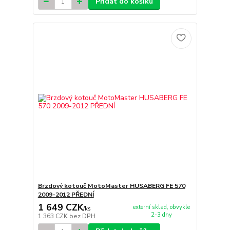
Přidat do košíku
Brzdový kotouč MotoMaster HUSABERG FE 570
2009-2012 PŘEDNÍ
1 649 CZK
externí sklad, obvykle
/
ks
2-3 dny
1 363 CZK
bez DPH