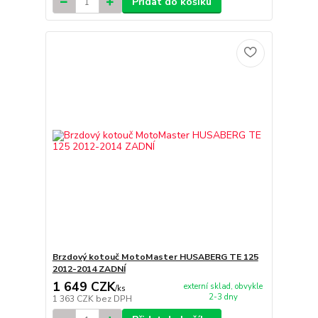
Přidat do košíku
Brzdový kotouč MotoMaster HUSABERG TE 125
2012-2014 ZADNÍ
1 649 CZK
externí sklad, obvykle
/
ks
2-3 dny
1 363 CZK
bez DPH