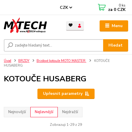
0
ks
CZK
za
0 CZK
Menu
Hledat
Úvod
BRZDY
Brzdové kotouče MOTO MASTER
KOTOUČE
HUSABERG
KOTOUČE HUSABERG
Upřesnit parametry
Nejnovější
Nejlevnější
Nejdražší
Zobrazuji 1-29 z 29