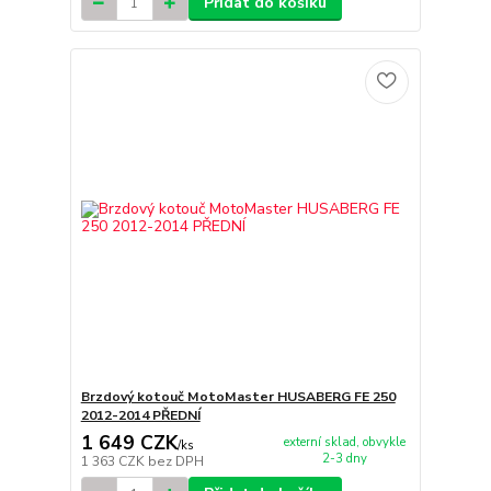
Přidat do košíku
Brzdový kotouč MotoMaster HUSABERG FE 250
2012-2014 PŘEDNÍ
1 649 CZK
externí sklad, obvykle
/
ks
2-3 dny
1 363 CZK
bez DPH