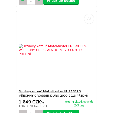
Přidat do košíku
Brzdový kotouč MotoMaster HUSABERG
VŠECHNY CROSS/ENDURO 2000-2013 PŘEDNÍ
1 649 CZK
externí sklad, obvykle
/
ks
2-3 dny
1 363 CZK
bez DPH