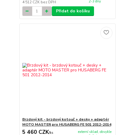
2-3 dny
4 512 CZK
bez DPH
Přidat do košíku
Brzdový kit - brzdový kotouč + desky + adaptér
MOTO MASTER pro HUSABERG FE 501 2012-2014
5 460 CZK
externí sklad, obvykle
/
ks