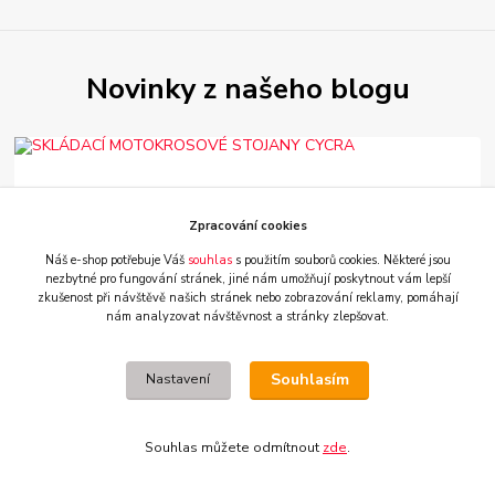
Novinky z našeho blogu
Zpracování cookies
Náš e-shop potřebuje Váš
souhlas
s použitím souborů cookies. Některé jsou
nezbytné pro fungování stránek,
jiné nám umožňují poskytnout vám lepší
zkušenost při návštěvě našich stránek nebo zobrazování reklamy,
pomáhají
nám analyzovat návštěvnost a stránky zlepšovat.
03
.
08
.
2026
NOVINKY Z ESHOPU 2026
SKLÁDACÍ MOTOKROSOVÉ STOJANY CYCRA
Souhlasím
Nastavení
chytré řešení do dílny i na závody ....
číst celé
Souhlas můžete odmítnout
zde
.