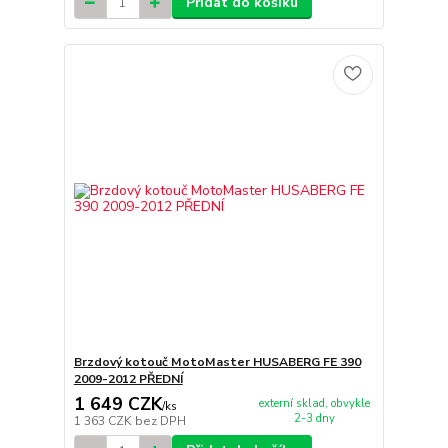
Přidat do košíku
Brzdový kotouč MotoMaster HUSABERG FE 390
2009-2012 PŘEDNÍ
1 649 CZK
externí sklad, obvykle
/
ks
2-3 dny
1 363 CZK
bez DPH