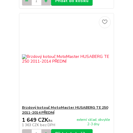
Přidat do košíku
Brzdový kotouč MotoMaster HUSABERG TE 250
2011-2014 PŘEDNÍ
1 649 CZK
externí sklad, obvykle
/
ks
2-3 dny
1 363 CZK
bez DPH