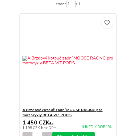
strana
z 1
A Brzdový kotouč zadní MOOSE RACING pro
motocykly BETA VIZ POPIS
1 450 CZK
/
ks
IHNED K ODBĚRU
1 198 CZK
bez DPH