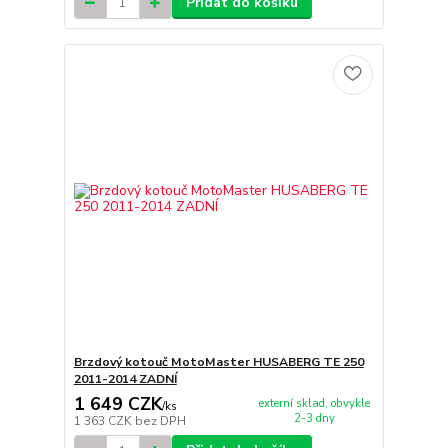
Přidat do košíku
Brzdový kotouč MotoMaster HUSABERG TE 250
2011-2014 ZADNÍ
1 649 CZK
externí sklad, obvykle
/
ks
2-3 dny
1 363 CZK
bez DPH