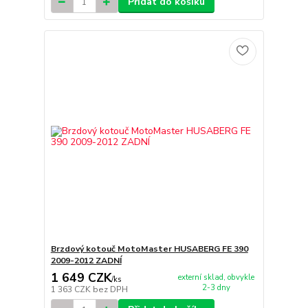
Přidat do košíku
Brzdový kotouč MotoMaster HUSABERG FE 390
2009-2012 ZADNÍ
1 649 CZK
externí sklad, obvykle
/
ks
2-3 dny
1 363 CZK
bez DPH