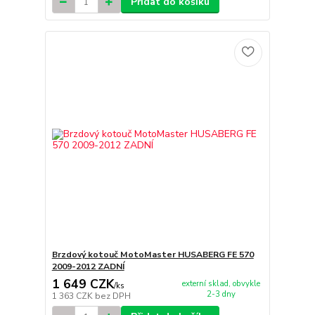
Přidat do košíku
Brzdový kotouč MotoMaster HUSABERG FE 570
2009-2012 ZADNÍ
1 649 CZK
externí sklad, obvykle
/
ks
2-3 dny
1 363 CZK
bez DPH