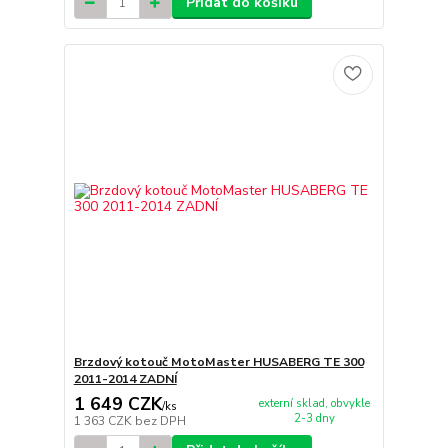
Přidat do košíku
Brzdový kotouč MotoMaster HUSABERG TE 300
2011-2014 ZADNÍ
1 649 CZK
externí sklad, obvykle
/
ks
2-3 dny
1 363 CZK
bez DPH