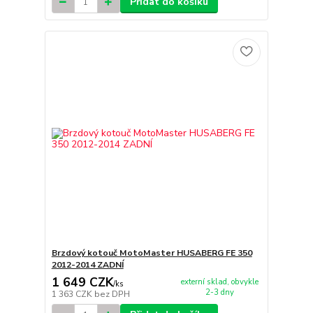
Přidat do košíku
Brzdový kotouč MotoMaster HUSABERG FE 350
2012-2014 ZADNÍ
1 649 CZK
externí sklad, obvykle
/
ks
2-3 dny
1 363 CZK
bez DPH