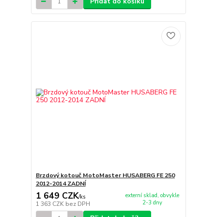
Přidat do košíku
Brzdový kotouč MotoMaster HUSABERG FE 250
2012-2014 ZADNÍ
1 649 CZK
externí sklad, obvykle
/
ks
2-3 dny
1 363 CZK
bez DPH