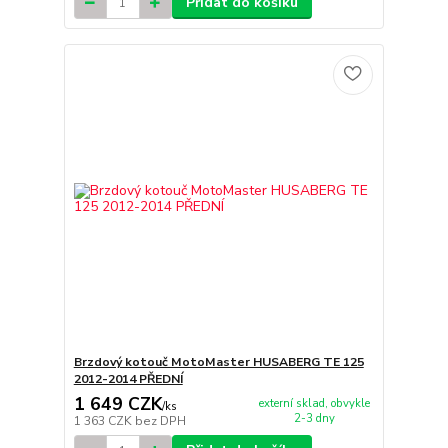
Přidat do košíku
Brzdový kotouč MotoMaster HUSABERG TE 125
2012-2014 PŘEDNÍ
1 649 CZK
externí sklad, obvykle
/
ks
2-3 dny
1 363 CZK
bez DPH