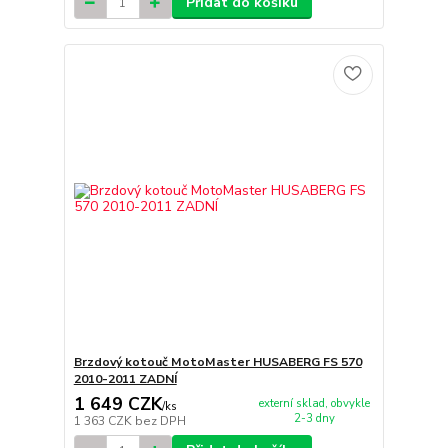
Přidat do košíku
Brzdový kotouč MotoMaster HUSABERG FS 570
2010-2011 ZADNÍ
1 649 CZK
externí sklad, obvykle
/
ks
2-3 dny
1 363 CZK
bez DPH