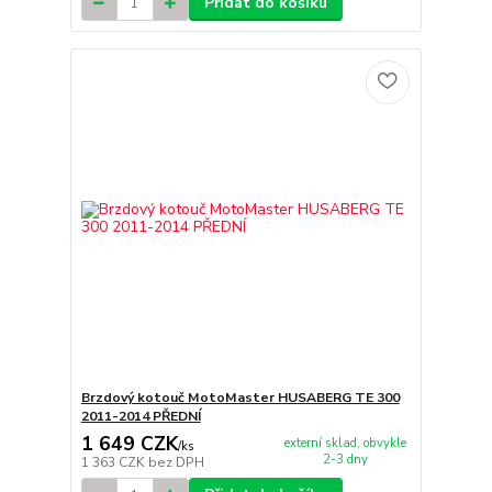
Přidat do košíku
Brzdový kotouč MotoMaster HUSABERG TE 300
2011-2014 PŘEDNÍ
1 649 CZK
externí sklad, obvykle
/
ks
2-3 dny
1 363 CZK
bez DPH