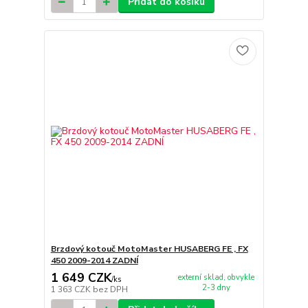
Přidat do košíku
Brzdový kotouč MotoMaster HUSABERG FE , FX
450 2009-2014 ZADNÍ
1 649 CZK
externí sklad, obvykle
/
ks
2-3 dny
1 363 CZK
bez DPH