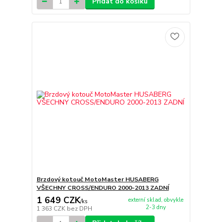
Přidat do košíku
Brzdový kotouč MotoMaster HUSABERG
VŠECHNY CROSS/ENDURO 2000-2013 ZADNÍ
1 649 CZK
externí sklad, obvykle
/
ks
2-3 dny
1 363 CZK
bez DPH