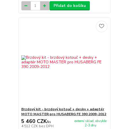
Přidat do košíku
Brzdový kit - brzdový kotouč + desky + adaptér
MOTO MASTER pro HUSABERG FE 390 2009-2012
5 460 CZK
externí sklad, obvykle
/
ks
2-3 dny
4 512 CZK
bez DPH