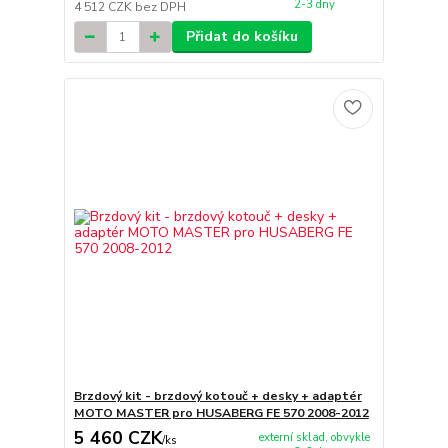
2-3 dny
4 512 CZK
bez DPH
Přidat do košíku
Brzdový kit - brzdový kotouč + desky + adaptér
MOTO MASTER pro HUSABERG FE 570 2008-2012
5 460 CZK
externí sklad, obvykle
/
ks