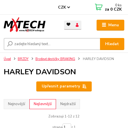
0
ks
CZK
za
0 CZK
Menu
Hledat
Úvod
BRZDY
Brzdové destičky BRAKING
HARLEY DAVIDSON
HARLEY DAVIDSON
Upřesnit parametry
Nejnovější
Nejlevnější
Nejdražší
Zobrazuji 1-12 z 12
strana
z 1