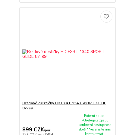
Brzdové destičky HD FXRT 1340 SPORT GLIDE
87-99
Externí sklad.
Potřebujete zjistit
konkrétní dostupnost
899 CZK
zboží? Neváhejte nás
/
pár
kontaktovat.
743 CZK
bez DPH