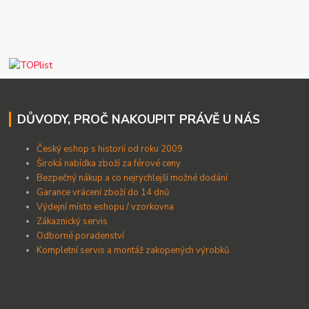
DŮVODY, PROČ NAKOUPIT PRÁVĚ U NÁS
Český eshop s historií od roku 2009
Široká nabídka zboží za férové ceny
B
ezpečný nákup a co nejrychlejší možné dodání
Garance vrácení zboží do 14 dnů
Výdejní místo eshopu / vzorkovna
Zákaznický servis
Odborné poradenství
Kompletní servis a montáž zakopených výrobků