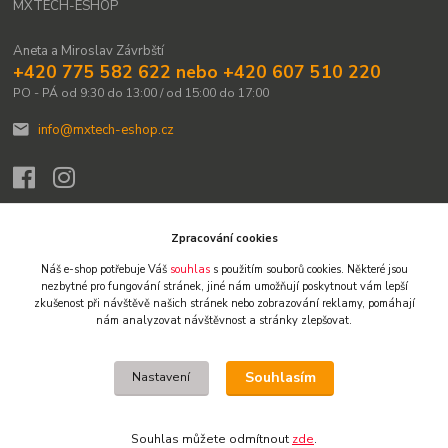
MXTECH-ESHOP
Aneta a Miroslav Závrbští
+420 775 582 622 nebo +420 607 510 220
PO - PÁ od 9:30 do 13:00 / od 15:00 do 17:00
info@mxtech-eshop.cz
Zpracování cookies
Náš e-shop potřebuje Váš
souhlas
s použitím souborů cookies. Některé jsou
Upravit sběr cookies.
nezbytné pro fungování stránek,
jiné nám umožňují poskytnout vám lepší
zkušenost při návštěvě našich stránek nebo zobrazování reklamy,
pomáhají
nám analyzovat návštěvnost a stránky zlepšovat.
© 2009-2026 Všechna práva vyhrazena. Obsah těchto webových stránek je
chráněn autorským právem. Není-li uvedeno jinak, není dovoleno obsah
přebírat, kopírovat, reprodukovat ani dále šířit jinými kanály. Výjimkou je tisk
Souhlasím
Nastavení
pro osobní potřebu a stručné citace či náhledy na sociálních sítích s
uvedením zdroje. Jakékoliv další užití obsahu vyžaduje předchozí písemný
souhlas. Vlastníkem a provozovatelem webu je Miroslav Závrbský.
Souhlas můžete odmítnout
zde
.