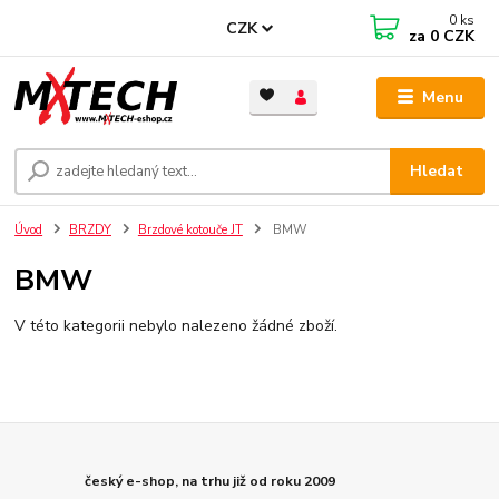
0
ks
CZK
za
0 CZK
Menu
Hledat
Úvod
BRZDY
Brzdové kotouče JT
BMW
BMW
V této kategorii nebylo nalezeno žádné zboží.
český e-shop, na trhu již od roku 2009