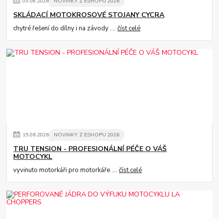
03
.
08
.
2026
NOVINKY Z ESHOPU 2026
SKLÁDACÍ MOTOKROSOVÉ STOJANY CYCRA
chytré řešení do dílny i na závody ....
číst celé
15
.
06
.
2026
NOVINKY Z ESHOPU 2026
TRU TENSION - PROFESIONÁLNÍ PÉČE O VÁŠ
MOTOCYKL
vyvinuto motorkáři pro motorkáře ....
číst celé