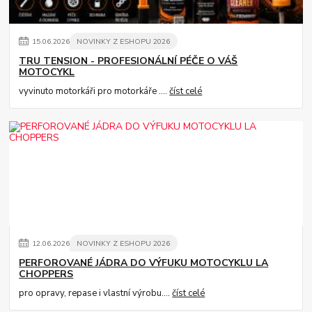
15
.
06
.
2026
NOVINKY Z ESHOPU 2026
TRU TENSION - PROFESIONÁLNÍ PÉČE O VÁŠ
MOTOCYKL
vyvinuto motorkáři pro motorkáře ....
číst celé
12
.
06
.
2026
NOVINKY Z ESHOPU 2026
PERFOROVANÉ JÁDRA DO VÝFUKU MOTOCYKLU LA
CHOPPERS
pro opravy, repase i vlastní výrobu....
číst celé