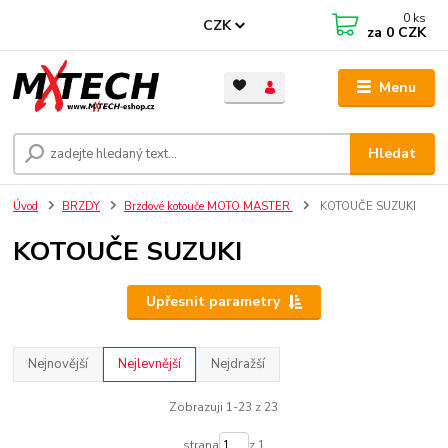
0
ks
CZK
za
0 CZK
Menu
Hledat
Úvod
BRZDY
Brzdové kotouče MOTO MASTER
KOTOUČE SUZUKI
KOTOUČE SUZUKI
Upřesnit parametry
Nejnovější
Nejlevnější
Nejdražší
Zobrazuji 1-23 z 23
strana
z 1