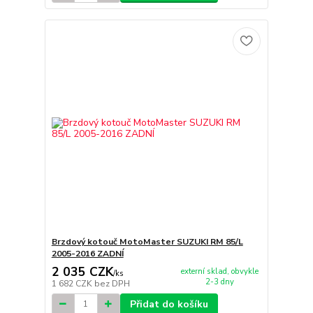
Brzdový kotouč MotoMaster SUZUKI RM 85/L
2005-2016 ZADNÍ
2 035 CZK
externí sklad, obvykle
/
ks
2-3 dny
1 682 CZK
bez DPH
Přidat do košíku