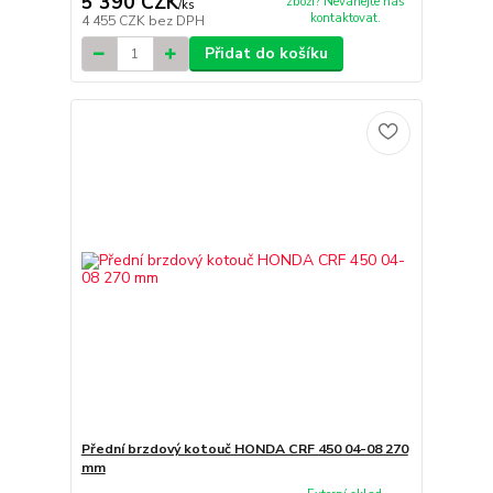
5 390 CZK
zboží? Neváhejte nás
/
ks
kontaktovat.
4 455 CZK
bez DPH
Přidat do košíku
Přední brzdový kotouč HONDA CRF 450 04-08 270
mm