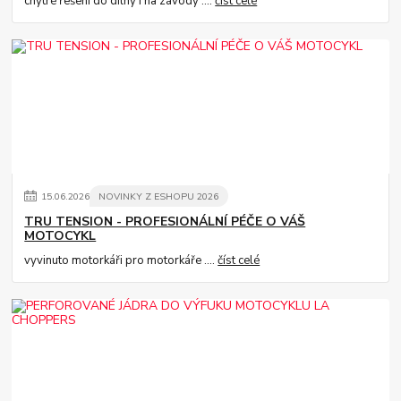
chytré řešení do dílny i na závody ....
číst celé
15
.
06
.
2026
NOVINKY Z ESHOPU 2026
TRU TENSION - PROFESIONÁLNÍ PÉČE O VÁŠ
MOTOCYKL
vyvinuto motorkáři pro motorkáře ....
číst celé