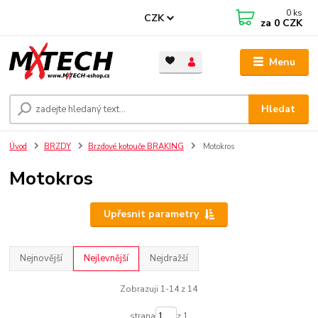
0
ks
CZK
za
0 CZK
Menu
Hledat
Úvod
BRZDY
Brzdové kotouče BRAKING
Motokros
Motokros
Upřesnit parametry
Nejnovější
Nejlevnější
Nejdražší
Zobrazuji 1-14 z 14
strana
z 1