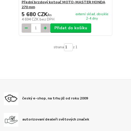
Přední brzdový kotouč MOTO-MASTER HONDA
270 mm
5 680 CZK
externí sklad, obvykle
/
ks
2-4 dny
4 694 CZK
bez DPH
Přidat do košíku
strana
z 1
český e-shop, na trhu již od roku 2009
autorizovaní dealeři světových značek