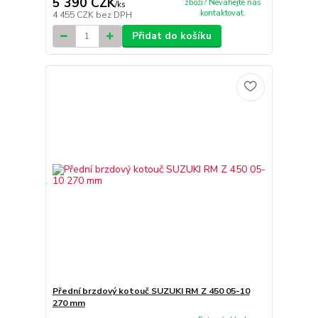
5 390 CZK
zboží? Neváhejte nás
/
ks
kontaktovat.
4 455 CZK
bez DPH
Přidat do košíku
Přední brzdový kotouč SUZUKI RM Z 450 05-10
270 mm