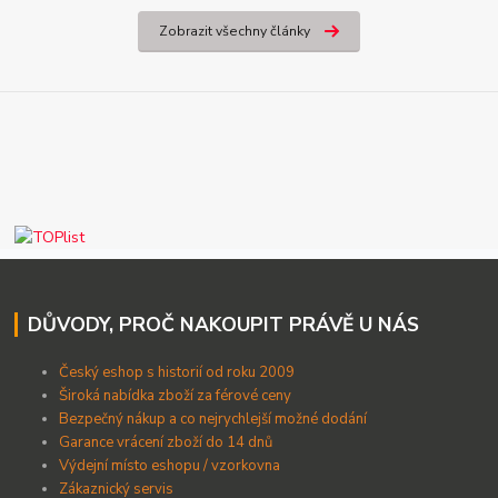
Zobrazit všechny články
DŮVODY, PROČ NAKOUPIT PRÁVĚ U NÁS
Český eshop s historií od roku 2009
Široká nabídka zboží za férové ceny
B
ezpečný nákup a co nejrychlejší možné dodání
Garance vrácení zboží do 14 dnů
Výdejní místo eshopu / vzorkovna
Zákaznický servis