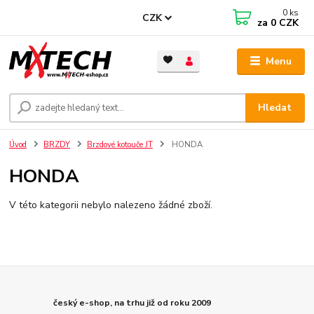
0
ks
CZK
za
0 CZK
Menu
Hledat
Úvod
BRZDY
Brzdové kotouče JT
HONDA
HONDA
V této kategorii nebylo nalezeno žádné zboží.
český e-shop, na trhu již od roku 2009