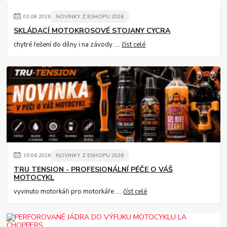
03
.
08
.
2026
NOVINKY Z ESHOPU 2026
SKLÁDACÍ MOTOKROSOVÉ STOJANY CYCRA
chytré řešení do dílny i na závody ....
číst celé
15
.
06
.
2026
NOVINKY Z ESHOPU 2026
TRU TENSION - PROFESIONÁLNÍ PÉČE O VÁŠ
MOTOCYKL
vyvinuto motorkáři pro motorkáře ....
číst celé