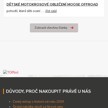
DĚTSKÉ MOTOKROSOVÉ OBLEČENÍ MOOSE OFFROAD
pohodlí, které děti ocení .....
číst celé
Zobrazit všechny články
DŮVODY, PROČ NAKOUPIT PRÁVĚ U NÁS
Český eshop s historií od roku 2009
Široká nabídka zboží za férové ceny