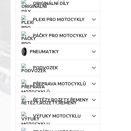
ORIGINÁLNÍ DÍLY
PLEXI PRO MOTOCYKLY
PÁČKY PRO MOTOCYKLY
PNEUMATIKY
PODVOZEK
PŘEPRAVA MOTOCYKLŮ
ŘETĚZY,ROZETY,ŘEMENY
VÝFUKY MOTOCYKLU