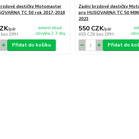
brzdové destičky Motomaster
Zadní brzdové destičky Mo
SQVARNA TC 50 rok 2017-2018
pro HUSQVARNA TC 50 MINI
2023
CZK
550 CZK
externí sklad,
ex
/
pár
/
pár
obvykle 2-3 dny
obvy
K
bez DPH
455 CZK
bez DPH
Přidat do košíku
Přidat do ko