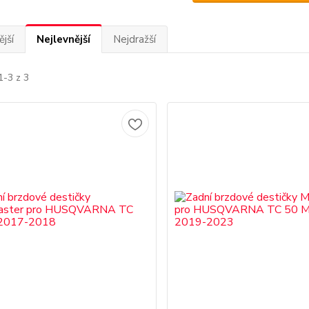
jší
Nejlevnější
Nejdražší
1-3 z 3