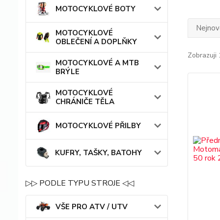
MOTOCYKLOVÉ BOTY
Nejnově
MOTOCYKLOVÉ
OBLEČENÍ A DOPLŇKY
Zobrazuji 
MOTOCYKLOVÉ A MTB
BRÝLE
MOTOCYKLOVÉ
CHRÁNIČE TĚLA
MOTOCYKLOVÉ PŘILBY
KUFRY, TAŠKY, BATOHY
▷▷ PODLE TYPU STROJE ◁◁
VŠE PRO ATV / UTV