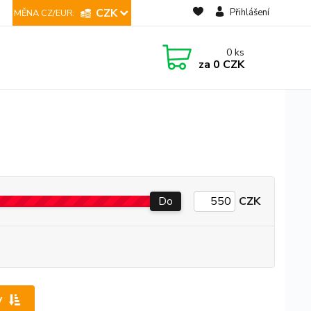
CZK
Přihlášení
0
ks
za
0 CZK
Do
CZK
y