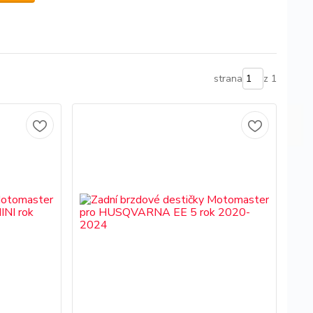
strana
z 1