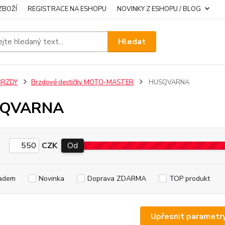
ZBOŽÍ
REGISTRACE NA ESHOPU
NOVINKY Z ESHOPU / BLOG
Hledat
BRZDY
Brzdové destičky MOTO-MASTER
HUSQVARNA
QVARNA
CZK
Od
adem
Novinka
Doprava ZDARMA
TOP produkt
Upřesnit parametr