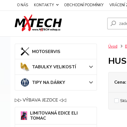
O NÁS
KONTAKTY
OBCHODNÍ PODMÍNKY
VRÁCENÍ 
Úvod
MOTOSERVIS
HUS
TABULKY VELIKOSTÍ
Cena:
TIPY NA DÁRKY
▷▷ VÝBAVA JEZDCE ◁◁
Skl
LIMITOVANÁ EDICE ELI
TOMAC