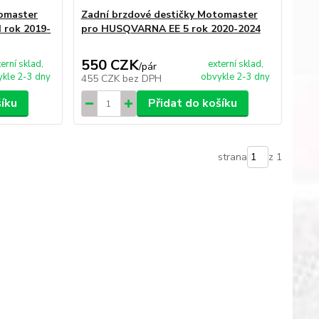
tomaster
Zadní brzdové destičky Motomaster
 rok 2019-
pro HUSQVARNA EE 5 rok 2020-2024
550 CZK
terní sklad,
externí sklad,
/
pár
kle 2-3 dny
obvykle 2-3 dny
455 CZK
bez DPH
šíku
Přidat do košíku
strana
z 1