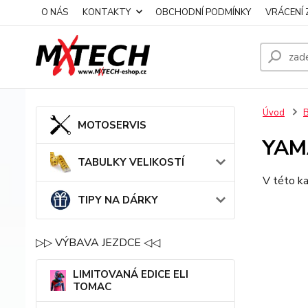
O NÁS
KONTAKTY
OBCHODNÍ PODMÍNKY
VRÁCENÍ 
Úvod
MOTOSERVIS
YAM
TABULKY VELIKOSTÍ
V této ka
TIPY NA DÁRKY
▷▷ VÝBAVA JEZDCE ◁◁
LIMITOVANÁ EDICE ELI
TOMAC