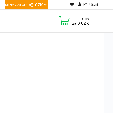
CZK
Přihlášení
0
ks
za
0 CZK