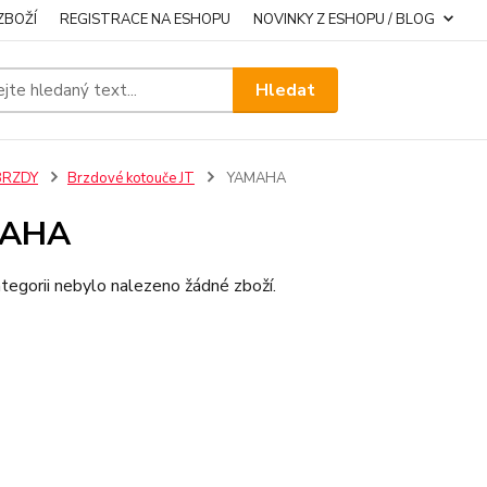
ZBOŽÍ
REGISTRACE NA ESHOPU
NOVINKY Z ESHOPU / BLOG
Hledat
BRZDY
Brzdové kotouče JT
YAMAHA
AHA
tegorii nebylo nalezeno žádné zboží.