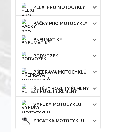
PLEXI PRO MOTOCYKLY
PÁČKY PRO MOTOCYKLY
PNEUMATIKY
PODVOZEK
PŘEPRAVA MOTOCYKLŮ
ŘETĚZY,ROZETY,ŘEMENY
VÝFUKY MOTOCYKLU
ZRCÁTKA MOTOCYKLU