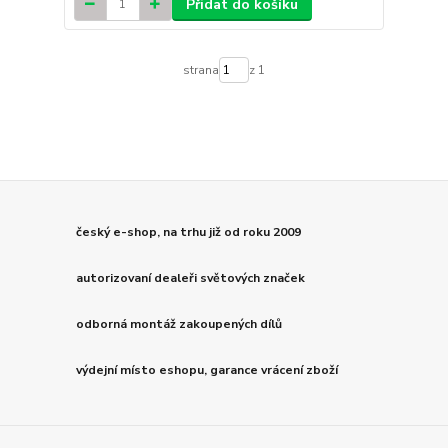
Přidat do košíku
strana
z 1
český e-shop, na trhu již od roku 2009
autorizovaní dealeři světových značek
odborná montáž zakoupených dílů
výdejní místo eshopu, garance vrácení zboží