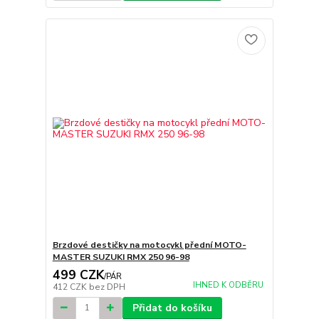
Brzdové destičky na motocykl přední MOTO-
MASTER SUZUKI RMX 250 96-98
499 CZK
/
PÁR
IHNED K ODBĚRU
412 CZK
bez DPH
Přidat do košíku