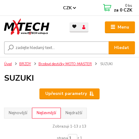
0
ks
CZK
za
0 CZK
Menu
Hledat
Úvod
BRZDY
Brzdové destičky MOTO-MASTER
SUZUKI
SUZUKI
Upřesnit parametry
Nejnovější
Nejlevnější
Nejdražší
Zobrazuji 1-13 z 13
strana
z 1