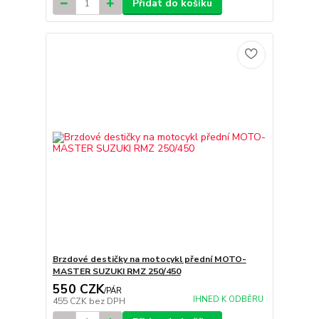
Přidat do košíku
Brzdové destičky na motocykl přední MOTO-
MASTER SUZUKI RMZ 250/450
550 CZK
/
PÁR
IHNED K ODBĚRU
455 CZK
bez DPH