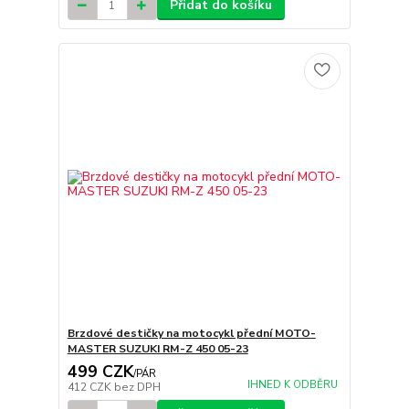
Přidat do košíku
Brzdové destičky na motocykl přední MOTO-
MASTER SUZUKI RM-Z 450 05-23
499 CZK
/
PÁR
IHNED K ODBĚRU
412 CZK
bez DPH