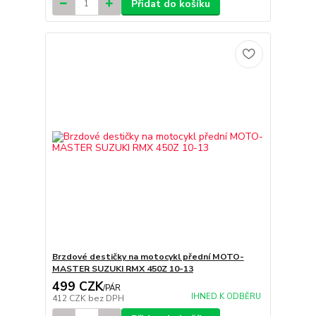
Přidat do košíku
Brzdové destičky na motocykl přední MOTO-
MASTER SUZUKI RMX 450Z 10-13
499 CZK
/
PÁR
IHNED K ODBĚRU
412 CZK
bez DPH