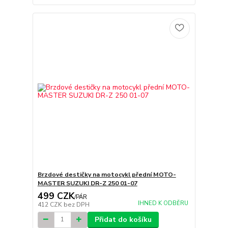
Brzdové destičky na motocykl přední MOTO-
MASTER SUZUKI DR-Z 250 01-07
499 CZK
/
PÁR
IHNED K ODBĚRU
412 CZK
bez DPH
Přidat do košíku