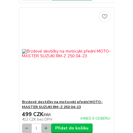
Brzdové destičky na motocykl přední MOTO-
MASTER SUZUKI RM-Z 250 04-23
499 CZK
/
PÁR
IHNED K ODBĚRU
412 CZK
bez DPH
Přidat do košíku