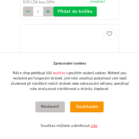
množství
570 CZK
bez DPH
Přidat do košíku
Zpracování cookies
Náš e-shop potřebuje Váš
souhlas
s použitím souborů cookies. Některé jsou
nezbytné pro fungování stránek,
jiné nám umožňují poskytnout vám lepší
zkušenost při návštěvě našich stránek nebo zobrazování reklamy,
pomáhají
nám analyzovat návštěvnost a stránky zlepšovat.
Souhlasím
Nastavení
Zadní motocyklové brzdové desky GALFER BRAKE
Souhlas můžete odmítnout
zde
.
PAD SINTERED pro KTM XC 150 rok 2008-2015
IHNED K ODBĚRU -