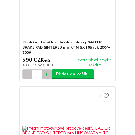
Přední motocyklové brzdové desky GALFER
BRAKE PAD SINTERED pro KTM SX 105 rok 2004-
2006
590 CZK
externí sklad, obvykle
/
pár
2-3 dny
488 CZK
bez DPH
Přidat do košíku