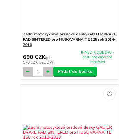
Zadní motocyklové brzdové desky GALFER BRAKE
PAD SINTERED pro HUSQVARNA TE 125 rok 2014-
2016
IHNED K ODBĚRU -
690 CZK
dostupné omezené
/
pár
množství
570 CZK
bez DPH
Přidat do košíku