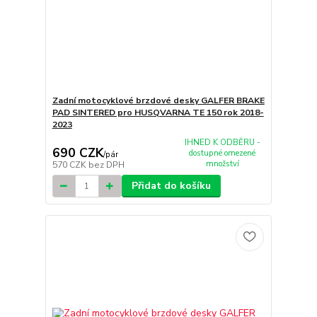
Zadní motocyklové brzdové desky GALFER BRAKE
PAD SINTERED pro HUSQVARNA TE 150 rok 2018-
2023
IHNED K ODBĚRU -
690 CZK
dostupné omezené
/
pár
množství
570 CZK
bez DPH
Přidat do košíku