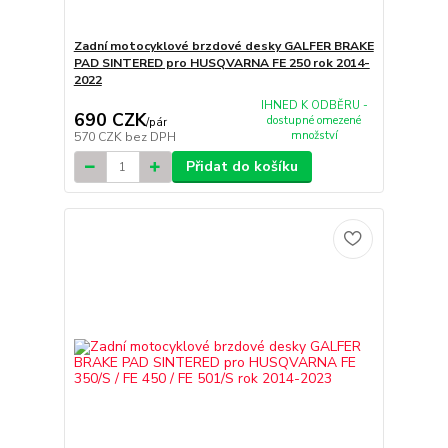
Zadní motocyklové brzdové desky GALFER BRAKE
PAD SINTERED pro HUSQVARNA FE 250 rok 2014-
2022
IHNED K ODBĚRU -
690 CZK
dostupné omezené
/
pár
množství
570 CZK
bez DPH
Přidat do košíku