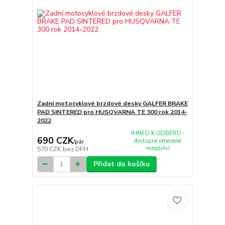
Zadní motocyklové brzdové desky GALFER BRAKE
PAD SINTERED pro HUSQVARNA TE 300 rok 2014-
2022
IHNED K ODBĚRU -
690 CZK
dostupné omezené
/
pár
množství
570 CZK
bez DPH
Přidat do košíku