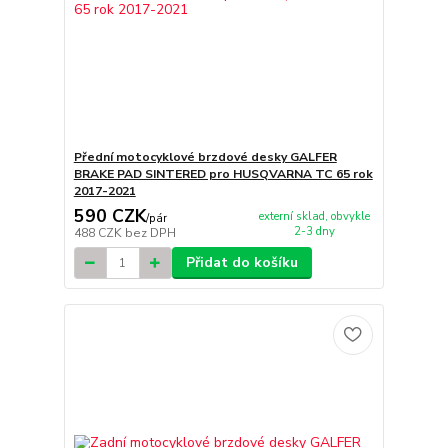
Přední motocyklové brzdové desky GALFER
BRAKE PAD SINTERED pro HUSQVARNA TC 65 rok
2017-2021
590 CZK
externí sklad, obvykle
/
pár
2-3 dny
488 CZK
bez DPH
Přidat do košíku