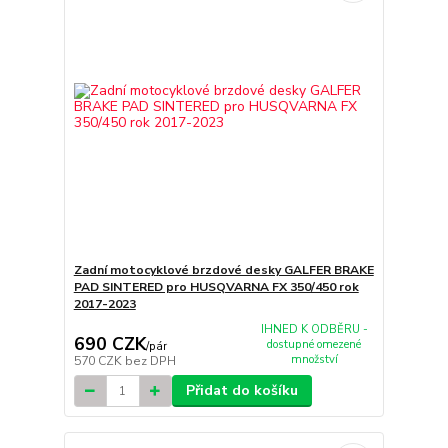
Zadní motocyklové brzdové desky GALFER BRAKE
PAD SINTERED pro HUSQVARNA FX 350/450 rok
2017-2023
IHNED K ODBĚRU -
690 CZK
dostupné omezené
/
pár
množství
570 CZK
bez DPH
Přidat do košíku