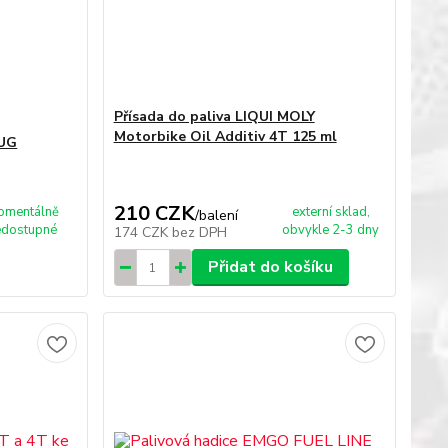
Přísada do paliva LIQUI MOLY
Motorbike Oil Additiv 4T 125 ml
JUG
210 CZK
omentálně
externí sklad,
/
balení
edostupné
obvykle 2-3 dny
174 CZK
bez DPH
Přidat do košíku