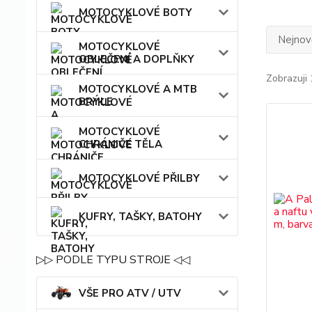
MOTOCYKLOVÉ BOTY
Nejnově
MOTOCYKLOVÉ
OBLEČENÍ A DOPLŇKY
Zobrazuji 
MOTOCYKLOVÉ A MTB
BRÝLE
MOTOCYKLOVÉ
CHRÁNIČE TĚLA
MOTOCYKLOVÉ PŘILBY
KUFRY, TAŠKY, BATOHY
▷▷ PODLE TYPU STROJE ◁◁
VŠE PRO ATV / UTV