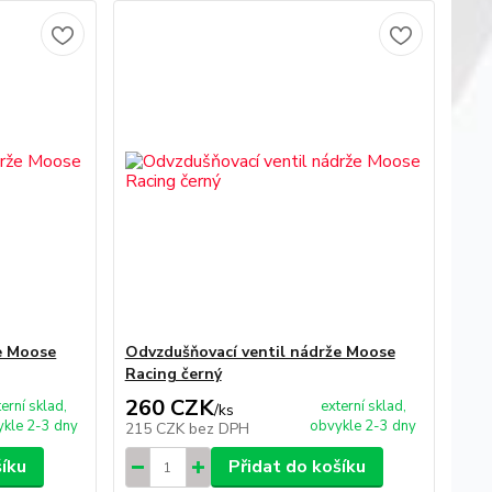
e Moose
Odvzdušňovací ventil nádrže Moose
Racing černý
260 CZK
terní sklad,
externí sklad,
/
ks
kle 2-3 dny
obvykle 2-3 dny
215 CZK
bez DPH
šíku
Přidat do košíku