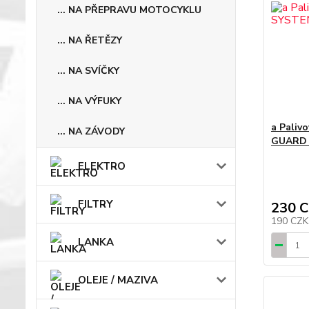
... NA PŘEPRAVU MOTOCYKLU
... NA ŘETĚZY
... NA SVÍČKY
... NA VÝFUKY
a Pali
... NA ZÁVODY
GUARD b
ELEKTRO
FILTRY
230 
190 CZ
LANKA
OLEJE / MAZIVA