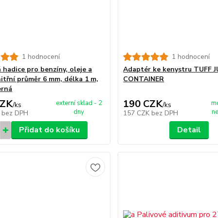
1 hodnocení
1 hodnocení
 hadice pro benzíny, oleje a
Adaptér ke kenystru TUFF 
nitřní průměr 6 mm, délka 1 m,
CONTAINER
erná
CZK
190 CZK
externí sklad - 2
m
/
ks
/
ks
dny
n
K
bez DPH
157 CZK
bez DPH
Přidat do košíku
Detail