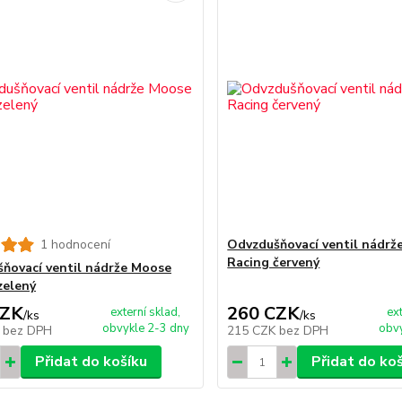
1 hodnocení
Odvzdušňovací ventil nádrž
Racing červený
ňovací ventil nádrže Moose
zelený
CZK
260 CZK
externí sklad,
ex
/
ks
/
ks
obvykle 2-3 dny
obvy
K
bez DPH
215 CZK
bez DPH
Přidat do košíku
Přidat do ko