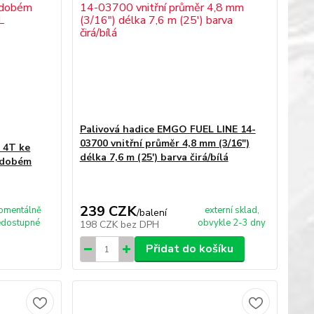
Palivová hadice EMGO FUEL LINE 14-
03700 vnitřní průměr 4,8 mm (3/16")
a 4T ke
délka 7,6 m (25') barva čirá/bílá
hodobém
239 CZK
omentálně
externí sklad,
/
balení
edostupné
obvykle 2-3 dny
198 CZK
bez DPH
Přidat do košíku