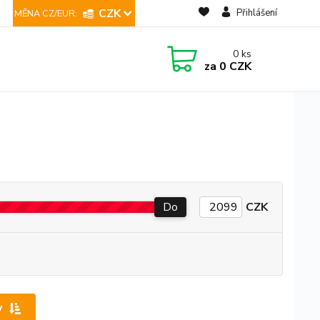
CZK
Přihlášení
0
ks
za
0 CZK
Do
CZK
y