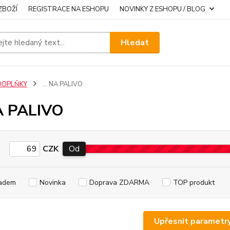
ZBOŽÍ
REGISTRACE NA ESHOPU
NOVINKY Z ESHOPU / BLOG
Hledat
DOPLŇKY
... NA PALIVO
NA PALIVO
CZK
Od
adem
Novinka
Doprava ZDARMA
TOP produkt
Upřesnit parametr