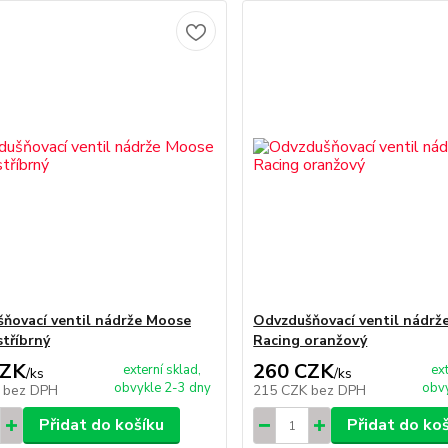
ňovací ventil nádrže Moose
Odvzdušňovací ventil nádrž
stříbrný
Racing oranžový
CZK
260 CZK
externí sklad,
ex
/
ks
/
ks
obvykle 2-3 dny
obvy
K
bez DPH
215 CZK
bez DPH
Přidat do košíku
Přidat do ko