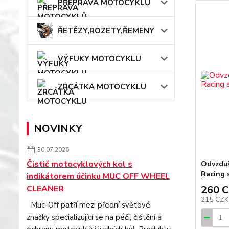
PŘEPRAVA MOTOCYKLŮ
ŘETĚZY,ROZETY,ŘEMENY
VÝFUKY MOTOCYKLU
ZRCÁTKA MOTOCYKLU
NOVINKY
30.07.2026
Čistič motocyklových kol s
Odvzduš
Racing 
indikátorem účinku MUC OFF WHEEL
260 
CLEANER
215 CZ
Muc-Off patří mezi přední světové
značky specializující se na péči, čištění a