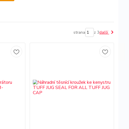
strana
z 3
další