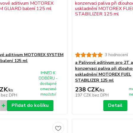
vové aditivum MOTOREX SYSTEM
3 hodnocení
alení 125 ml
a Palivové aditivum pro 2T 
konzervaci paliva při dlou
IHNED K
uskladnění MOTOREX FUEL
ODBĚRU -
STABILIZER 125 ml
dostupné
CZK
238 CZK
omezené
m
/
ks
/
ks
množství
n
K
bez DPH
197 CZK
bez DPH
Přidat do košíku
Detail