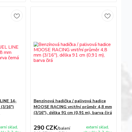
LINE 14-
Benzínová hadička / palivová hadice
(3/16")
MOOSE RACING vnitřní průměr 4,8 mm
á
(3/16"), délka 91 cm (0,91 m), barva čirá
290 CZK
terní sklad,
externí sklad,
/
balení