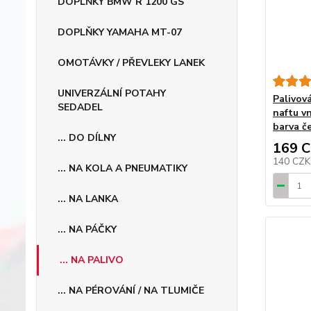
DOPLŇKY BMW R 1200 GS
DOPLŇKY YAMAHA MT-07
OMOTÁVKY / PŘEVLEKY LANEK
UNIVERZÁLNÍ POTAHY
Palivová
SEDADEL
naftu v
barva č
... DO DÍLNY
169 
140 CZ
... NA KOLA A PNEUMATIKY
... NA LANKA
... NA PÁČKY
... NA PALIVO
... NA PÉROVÁNÍ / NA TLUMIČE