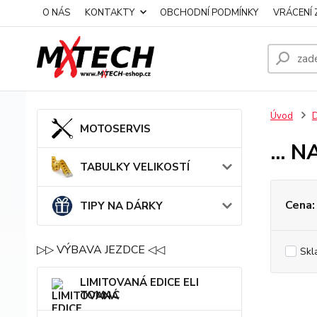
O NÁS
KONTAKTY
OBCHODNÍ PODMÍNKY
VRÁCENÍ 
Úvod
MOTOSERVIS
... 
TABULKY VELIKOSTÍ
Cena:
TIPY NA DÁRKY
▷▷ VÝBAVA JEZDCE ◁◁
Skl
LIMITOVANÁ EDICE ELI
TOMAC