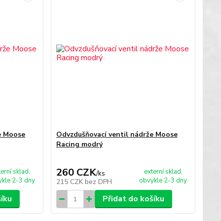
e Moose
Odvzdušňovací ventil nádrže Moose
Racing modrý
260 CZK
terní sklad,
externí sklad,
/
ks
kle 2-3 dny
obvykle 2-3 dny
215 CZK
bez DPH
šíku
Přidat do košíku