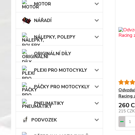
MOTOR
NÁŘADÍ
NÁLEPKY, POLEPY
ORIGINÁLNÍ DÍLY
PLEXI PRO MOTOCYKLY
PÁČKY PRO MOTOCYKLY
Odvzduš
Racing 
PNEUMATIKY
260 
215 CZ
PODVOZEK