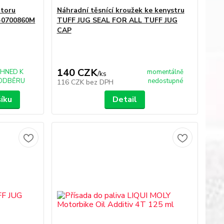
átoru
Náhradní těsnící kroužek ke kenystru
3-0700860M
TUFF JUG SEAL FOR ALL TUFF JUG
CAP
140 CZK
IHNED K
momentálně
/
ks
ODBĚRU
nedostupné
116 CZK
bez DPH
šíku
Detail