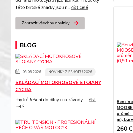
ochranu motocyklů i jízdních kol. Produkty
této britské značky jsou n...
číst celé
Zobrazit všechny novinky
BLOG
03.08.2026
NOVINKY Z ESHOPU 2026
SKLÁDACÍ MOTOKROSOVÉ STOJANY
CYCRA
chytré řešení do dílny i na závody ....
číst
Benzíno
celé
MOOSE R
průměr 6
m), barv
260 