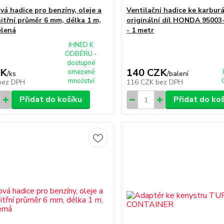
vá hadice pro benzíny, oleje a
Ventilační hadice ke karbur
nitřní průměr 6 mm, délka 1 m,
originální díl HONDA 9500
elená
- 1 metr
IHNED K
ODBĚRU -
dostupné
ZK
140 CZK
omezené
/
ks
/
balení
množství
bez DPH
116 CZK
bez DPH
Přidat do košíku
Přidat do ko