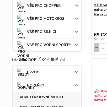
A Palivo
VŠE PRO CHOPPER
naftu v
barva z
VŠE PRO MOTOKROS
VŠE PRO SILNICI
69 C
57 CZK
VŠE PRO VODNÍ SPORTY
▷▷ DÍLY, DOPLŇKY A JINÉ ◁◁
BRZDY
DOPLŇKY
ADAPTÉRY KYVNÉ VIDLICE