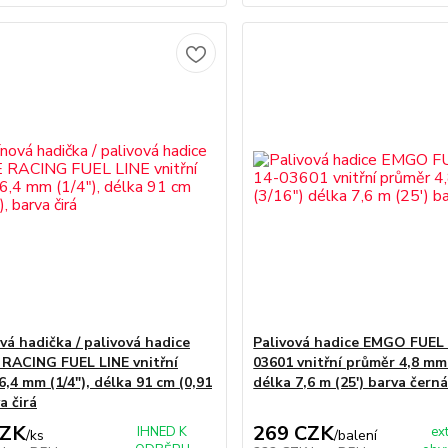
vá hadička / palivová hadice
Palivová hadice EMGO FUEL 
ACING FUEL LINE vnitřní
03601 vnitřní průměr 4,8 mm 
,4 mm (1/4"), délka 91 cm (0,91
délka 7,6 m (25') barva čern
a čirá
CZK
269 CZK
IHNED K
ex
/
ks
/
balení