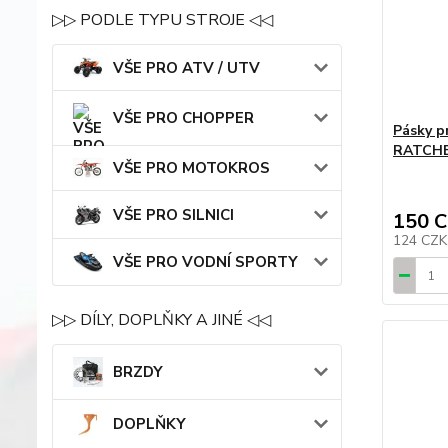
▷▷ PODLE TYPU STROJE ◁◁
VŠE PRO ATV / UTV
VŠE PRO CHOPPER
Pásky 
RATCHET
VŠE PRO MOTOKROS
VŠE PRO SILNICI
150 
124 CZ
VŠE PRO VODNÍ SPORTY
▷▷ DÍLY, DOPLŇKY A JINÉ ◁◁
BRZDY
DOPLŇKY