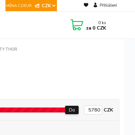
CZK
Přihlášení
0
ks
za
0 CZK
TY THOR
Do
CZK