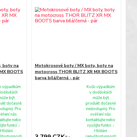
, boty na
Motokrosové boty / MX boty, boty na
 MX BOOTS
motocross THOR BLITZ XR MX BOOTS
barva bílá/černá - pár
li výpadkům
Kvůli výpadkům
dodávkách
v dodávkách
může být
může být
ukt dočasně
produkt dočasně
stupný. Pro
nedostupný. Pro
ěření nás
ověření nás
aktujte nebo
kontaktujte nebo
ijte funkci ↓
využijte funkci ↓
Hlídání
Hlídání
3 799 CZK
/dostupnosti
ceny/dostupnosti