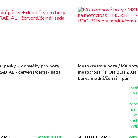
í pásky + domečky pro boty
Motokrosové boty / MX boty
DIAL - červená/černá- sada
motocross THOR BLITZ XR
barva modrá/černá - pár
Kvů
v 
prod
nedo
ov
kont
využ
CZK
3 799 CZK
externí sklad,
ceny