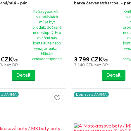
rná/bílá - pár
barva červená/charcoal - pár
Kvůli výpadkům
Kvů
v dodávkách
v 
může být
produkt dočasně
prod
nedostupný. Pro
nedo
ověření nás
ov
kontaktujte nebo
kont
využijte funkci ↓
využ
Hlídání
 CZK
3 799 CZK
ceny/dostupnosti
ceny
/
ks
/
ks
↓
ZK
bez DPH
3 140 CZK
bez DPH
Detail
Detail
a ZDARMA
Doprava ZDARMA