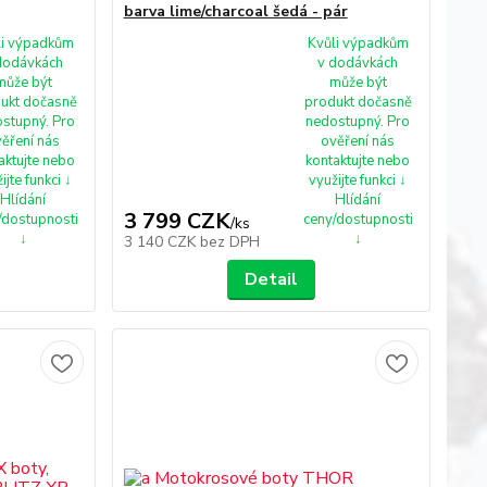
barva lime/charcoal šedá - pár
li výpadkům
Kvůli výpadkům
dodávkách
v dodávkách
může být
může být
ukt dočasně
produkt dočasně
stupný. Pro
nedostupný. Pro
ěření nás
ověření nás
aktujte nebo
kontaktujte nebo
ijte funkci ↓
využijte funkci ↓
Hlídání
Hlídání
3 799 CZK
/dostupnosti
ceny/dostupnosti
/
ks
↓
↓
3 140 CZK
bez DPH
Detail