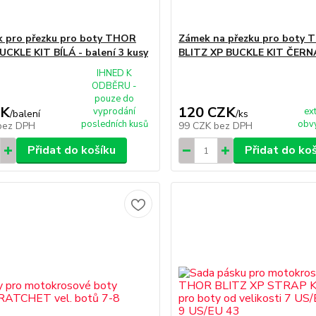
 pro přezku pro boty THOR
Zámek na přezku pro boty
UCKLE KIT BÍLÁ - balení 3 kusy
BLITZ XP BUCKLE KIT ČERN
IHNED K
ODBĚRU -
pouze do
ZK
120 CZK
vyprodání
ex
/
balení
/
ks
posledních kusů
obvy
bez DPH
99 CZK
bez DPH
Přidat do košíku
Přidat do ko