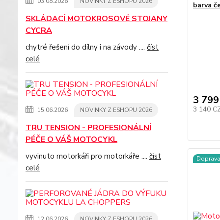
03.08.2026
NOVINKY Z ESHOPU 2026
barva če
SKLÁDACÍ MOTOKROSOVÉ STOJANY
CYCRA
chytré řešení do dílny i na závody ....
číst
celé
3 799
3 140 C
15.06.2026
NOVINKY Z ESHOPU 2026
TRU TENSION - PROFESIONÁLNÍ
PÉČE O VÁŠ MOTOCYKL
vyvinuto motorkáři pro motorkáře ....
číst
Doprav
celé
12.06.2026
NOVINKY Z ESHOPU 2026