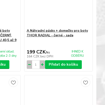
é boty
A Náhradní pásky + domečky pro boty
 ČERNÝ,
THOR RADIAL - černé - sada
U 40,5 až 9
199 CZK
terní sklad,
IHNED K
/
ks
kle 2-3 dny
ODBĚRU
164 CZK
bez DPH
šíku
Přidat do košíku