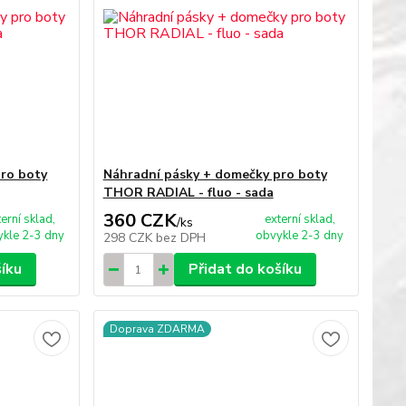
ro boty
Náhradní pásky + domečky pro boty
THOR RADIAL - fluo - sada
360 CZK
terní sklad,
externí sklad,
/
ks
kle 2-3 dny
obvykle 2-3 dny
298 CZK
bez DPH
šíku
Přidat do košíku
Doprava ZDARMA