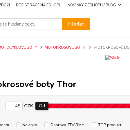
ZBOŽÍ
REGISTRACE NA ESHOPU
NOVINKY Z ESHOPU / BLOG
Hledat
MOTOCYKLOVÉ BOTY
MOTOKROSOVÉ BOTY
MOTOKROSOVÉ BO
krosové boty Thor
CZK
Od
adem
Novinka
Doprava ZDARMA
TOP produkt