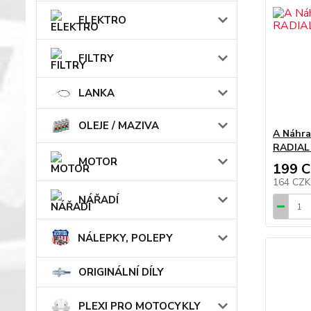
ELEKTRO
FILTRY
LANKA
OLEJE / MAZIVA
A Náhra
RADIAL 
MOTOR
199 
164 CZ
NÁŘADÍ
NÁLEPKY, POLEPY
ORIGINÁLNÍ DÍLY
PLEXI PRO MOTOCYKLY