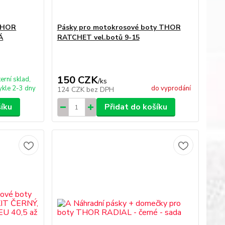
 THOR
Pásky pro motokrosové boty THOR
Á
RATCHET vel.botů 9-15
150 CZK
terní sklad,
/
ks
kle 2-3 dny
do vyprodání
124 CZK
bez DPH
šíku
Přidat do košíku