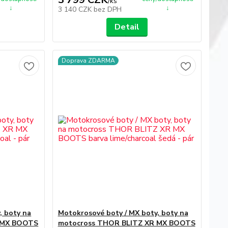
/
ks
↓
↓
3 140 CZK
bez DPH
Detail
Doprava ZDARMA
, boty na
Motokrosové boty / MX boty, boty na
 MX BOOTS
motocross THOR BLITZ XR MX BOOTS