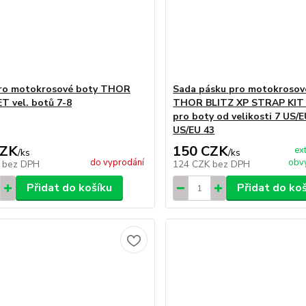
pro motokrosové boty THOR
Sada pásku pro motokrosov
 vel. botů 7-8
THOR BLITZ XP STRAP KIT
pro boty od velikosti 7 US/E
US/EU 43
CZK
150 CZK
ex
/
ks
/
ks
do vyprodání
obvy
K
bez DPH
124 CZK
bez DPH
Přidat do košíku
Přidat do ko