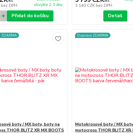
/
ks
/
ks
obvykle 2-3 dny
K
bez DPH
3 140 CZK
bez DPH
Přidat do košíku
Detail
a ZDARMA
Doprava ZDARMA
sové boty / MX boty, boty na
Motokrosové boty / MX boty
oss THOR BLITZ XR MX BOOTS
motocross THOR BLITZ XR