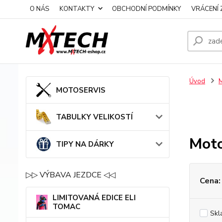
O NÁS
KONTAKTY
OBCHODNÍ PODMÍNKY
VRÁCENÍ 
Úvod
MOTOSERVIS
TABULKY VELIKOSTÍ
Moto
TIPY NA DÁRKY
▷▷ VÝBAVA JEZDCE ◁◁
Cena:
LIMITOVANÁ EDICE ELI
TOMAC
Skl