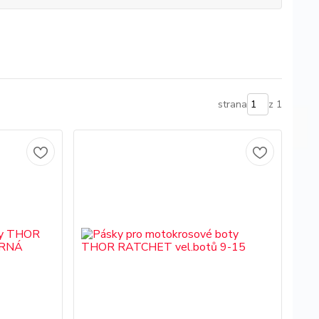
strana
z 1