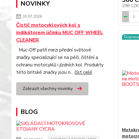
NOVINKY
298 CZ
30.07.2026
Čistič motocyklových kol s
indikátorem účinku MUC OFF WHEEL
Doprav
CLEANER
Muc-Off patří mezi přední světové
značky specializující se na péči, čištění a
ochranu motocyklů i jízdních kol. Produkty
této britské značky jsou n...
číst celé
Zobrazit všechny novinky
BLOG
Motokro
motocr