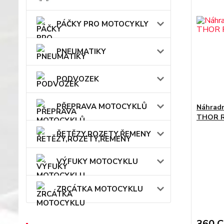
PÁČKY PRO MOTOCYKLY
PNEUMATIKY
PODVOZEK
PŘEPRAVA MOTOCYKLŮ
Náhradn
THOR RA
ŘETĚZY,ROZETY,ŘEMENY
VÝFUKY MOTOCYKLU
ZRCÁTKA MOTOCYKLU
360 