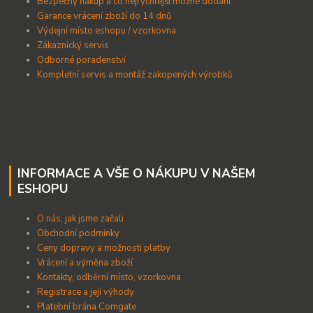
B
ezpečný nákup a co nejrychlejší možné dodání
Garance vrácení zboží do 14 dnů
Výdejní místo eshopu / vzorkovna
Zákaznický servis
Odborné poradenství
Kompletní servis a montáž zakopených výrobků
INFORMACE A VŠE O NÁKUPU V NAŠEM
ESHOPU
O nás, jak jsme začali
Obchodní podmínky
Ceny dopravy a možnosti platby
Vrácení a výměna zboží
Kontakty, odběrní místo, vzorkovna
Registrace a její výhody
Platební brána Comgate