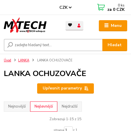
0
ks
CZK
za
0 CZK
Menu
Hledat
Úvod
LANKA
LANKA OCHUZOVAČE
LANKA OCHUZOVAČE
Upřesnit parametry
Nejnovější
Nejlevnější
Nejdražší
Zobrazuji 1-15 z 15
strana
z 1