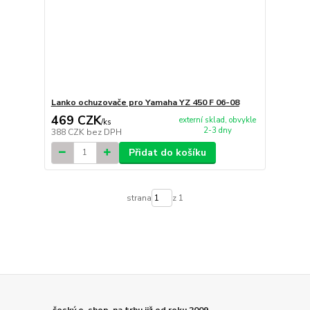
Lanko ochuzovače pro Yamaha YZ 450 F 06-08
469 CZK
externí sklad, obvykle
/
ks
2-3 dny
388 CZK
bez DPH
Přidat do košíku
strana
z 1