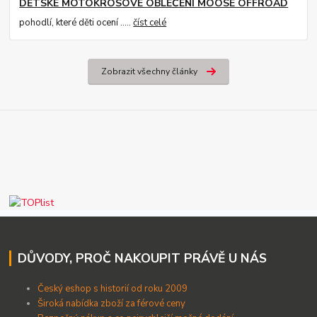
DĚTSKÉ MOTOKROSOVÉ OBLEČENÍ MOOSE OFFROAD
pohodlí, které děti ocení .....
číst celé
Zobrazit všechny články
DŮVODY, PROČ NAKOUPIT PRÁVĚ U NÁS
Český eshop s historií od roku 2009
Široká nabídka zboží za férové ceny