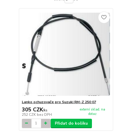
Lanko ochuzovače pro Suzuki RM-Z 250 07
305 CZK
externí sklad, na
/
ks
dotaz
252 CZK
bez DPH
Přidat do košíku