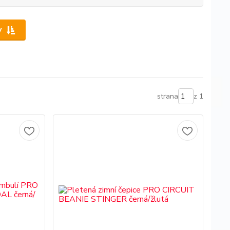
y
strana
z 1