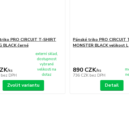
triko PRO CIRCUIT T-SHIRT
Pánské triko PRO CIRCUIT
G BLACK černé
MONSTER BLACK velikost L
externí sklad,
dostupnost
vybrané
CZK
890 CZK
velikosti na
m
/
ks
/
ks
dotaz
n
K
bez DPH
736 CZK
bez DPH
Zvolit variantu
Detail