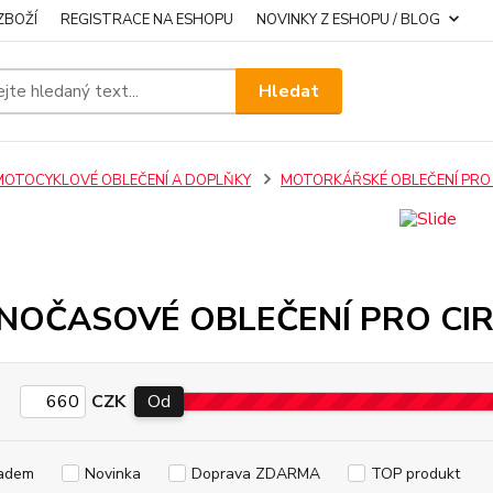
ZBOŽÍ
REGISTRACE NA ESHOPU
NOVINKY Z ESHOPU / BLOG
Hledat
MOTOCYKLOVÉ OBLEČENÍ A DOPLŇKY
MOTORKÁŘSKÉ OBLEČENÍ PRO
NOČASOVÉ OBLEČENÍ PRO CIR
CZK
Od
adem
Novinka
Doprava ZDARMA
TOP produkt