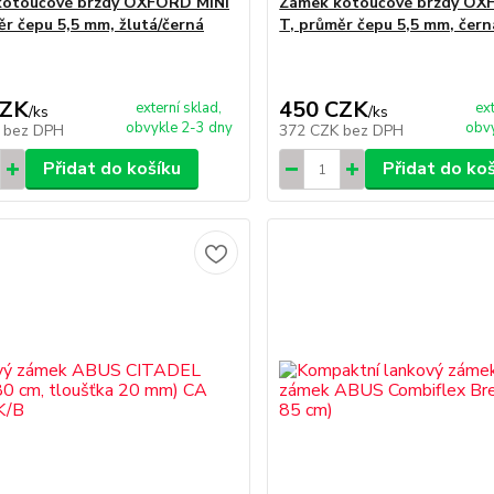
kotoučové brzdy OXFORD MINI
Zámek kotoučové brzdy OX
ěr čepu 5,5 mm, žlutá/černá
T, průměr čepu 5,5 mm, čern
CZK
450 CZK
externí sklad,
ex
/
ks
/
ks
obvykle 2-3 dny
obvy
K
bez DPH
372 CZK
bez DPH
Přidat do košíku
Přidat do ko