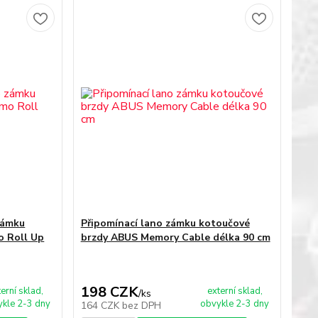
zámku
Připomínací lano zámku kotoučové
 Roll Up
brzdy ABUS Memory Cable délka 90 cm
198 CZK
terní sklad,
externí sklad,
/
ks
kle 2-3 dny
obvykle 2-3 dny
164 CZK
bez DPH