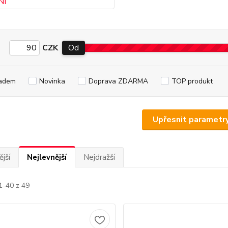
CZK
Od
adem
Novinka
Doprava ZDARMA
TOP produkt
Upřesnit parametr
jší
Nejlevnější
Nejdražší
1-40 z 49