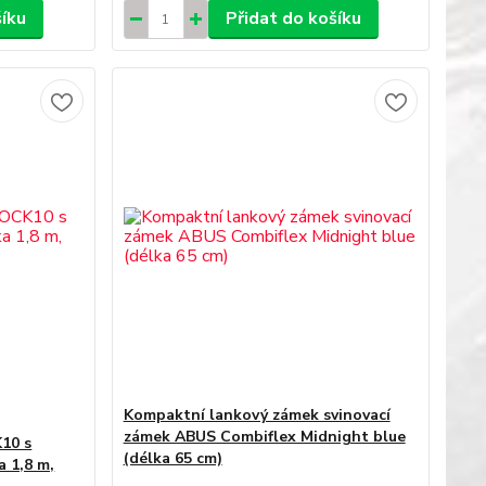
šíku
Přidat do košíku
Kompaktní lankový zámek svinovací
zámek ABUS Combiflex Midnight blue
10 s
(délka 65 cm)
a 1,8 m,