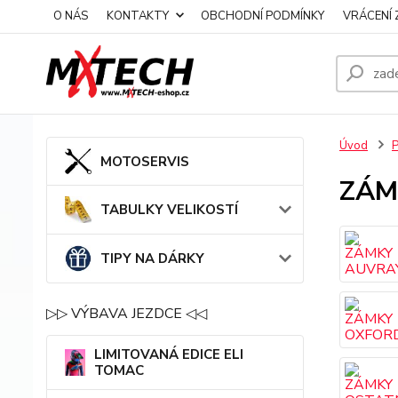
O NÁS
KONTAKTY
OBCHODNÍ PODMÍNKY
VRÁCENÍ 
Úvod
MOTOSERVIS
ZÁM
TABULKY VELIKOSTÍ
TIPY NA DÁRKY
▷▷ VÝBAVA JEZDCE ◁◁
LIMITOVANÁ EDICE ELI
TOMAC