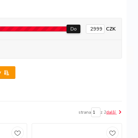
Do
CZK
y
strana
z 2
další