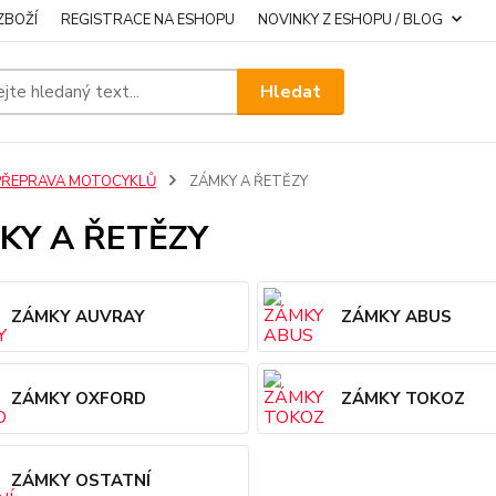
ZBOŽÍ
REGISTRACE NA ESHOPU
NOVINKY Z ESHOPU / BLOG
Hledat
PŘEPRAVA MOTOCYKLŮ
ZÁMKY A ŘETĚZY
KY A ŘETĚZY
ZÁMKY AUVRAY
ZÁMKY ABUS
ZÁMKY OXFORD
ZÁMKY TOKOZ
ZÁMKY OSTATNÍ