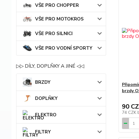
VŠE PRO CHOPPER
VŠE PRO MOTOKROS
VŠE PRO SILNICI
VŠE PRO VODNÍ SPORTY
▷▷ DÍLY, DOPLŇKY A JINÉ ◁◁
BRZDY
Připomí
brzdy 
DOPLŇKY
90 C
74 CZK
ELEKTRO
FILTRY