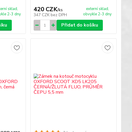
420 CZK
terní sklad,
externí sklad,
/
ks
kle 2-3 dny
obvykle 2-3 dny
347 CZK
bez DPH
šíku
Přidat do košíku