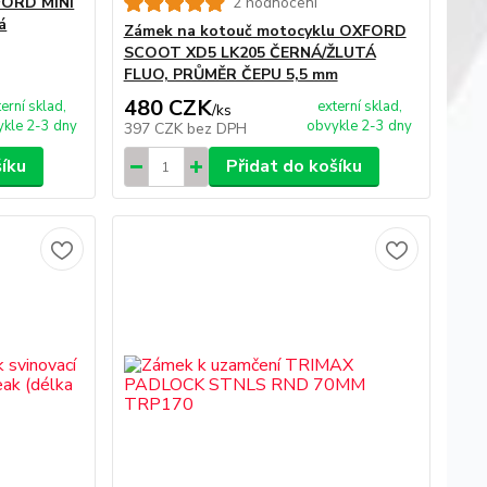
FORD MINI
2 hodnocení
á
Zámek na kotouč motocyklu OXFORD
SCOOT XD5 LK205 ČERNÁ/ŽLUTÁ
FLUO, PRŮMĚR ČEPU 5,5 mm
480 CZK
terní sklad,
externí sklad,
/
ks
kle 2-3 dny
obvykle 2-3 dny
397 CZK
bez DPH
šíku
Přidat do košíku