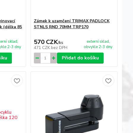
inovací
Zámek k uzamčení TRIMAX PADLOCK
 (délka 85
STNLS RND 70MM TRP170
570 CZK
terní sklad,
externí sklad,
/
ks
kle 2-3 dny
obvykle 2-3 dny
471 CZK
bez DPH
šíku
Přidat do košíku