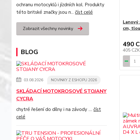
ochranu motocyklů i jízdních kol. Produkty
této britské značky jsou n...
číst celé
Lanový 
cm, tlo
Zobrazit všechny novinky
490 
405 CZ
BLOG
03.08.2026
NOVINKY Z ESHOPU 2026
SKLÁDACÍ MOTOKROSOVÉ STOJANY
CYCRA
chytré řešení do dílny i na závody ....
číst
celé