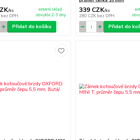
průměr lanka 10 mm)
CZK
339 CZK
externí sklad,
ex
/
ks
/
ks
obvykle 2-3 dny
obvy
K
bez DPH
280 CZK
bez DPH
Přidat do košíku
Přidat do ko