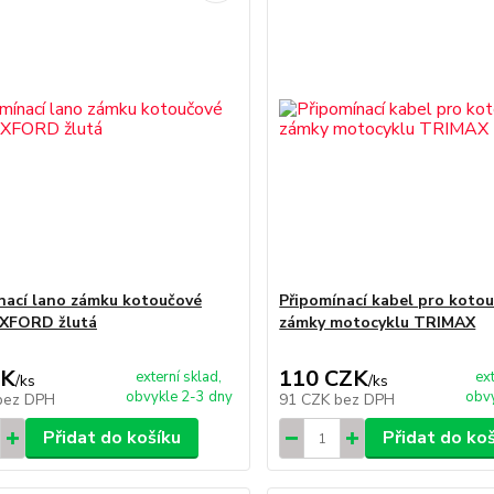
nací lano zámku kotoučové
Připomínací kabel pro koto
OXFORD žlutá
zámky motocyklu TRIMAX
ZK
110 CZK
externí sklad,
ex
/
ks
/
ks
obvykle 2-3 dny
obvy
bez DPH
91 CZK
bez DPH
Přidat do košíku
Přidat do ko