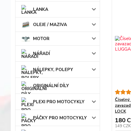
LANKA
OLEJE / MAZIVA
MOTOR
NÁŘADÍ
NÁLEPKY, POLEPY
ORIGINÁLNÍ DÍLY
Číselný
PLEXI PRO MOTOCYKLY
zavaza
LOCK
PÁČKY PRO MOTOCYKLY
180 
149 CZ