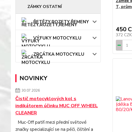
Zámek 
ZÁMKY OSTATNÍ
T, prům
ŘETĚZY,ROZETY,ŘEMENY
450 
372 CZ
VÝFUKY MOTOCYKLU
ZRCÁTKA MOTOCYKLU
NOVINKY
30.07.2026
Čistič motocyklových kol s
indikátorem účinku MUC OFF WHEEL
CLEANER
Muc-Off patří mezi přední světové
značky specializující se na péči, čištění a