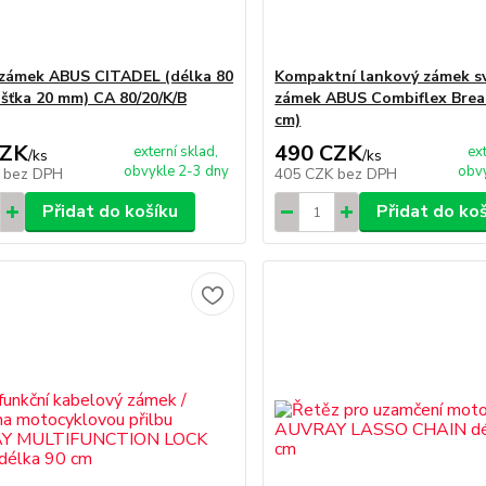
zámek ABUS CITADEL (délka 80
Kompaktní lankový zámek sv
ušťka 20 mm) CA 80/20/K/B
zámek ABUS Combiflex Break
cm)
CZK
490 CZK
externí sklad,
ex
/
ks
/
ks
obvykle 2-3 dny
obvy
K
bez DPH
405 CZK
bez DPH
Přidat do košíku
Přidat do ko