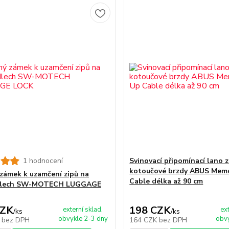
1 hodnocení
Svinovací připomínací lano 
kotoučové brzdy ABUS Memo
 zámek k uzamčení zipů na
Cable délka až 90 cm
dlech SW-MOTECH LUGGAGE
CZK
198 CZK
externí sklad,
ex
/
ks
/
ks
obvykle 2-3 dny
obvy
K
bez DPH
164 CZK
bez DPH