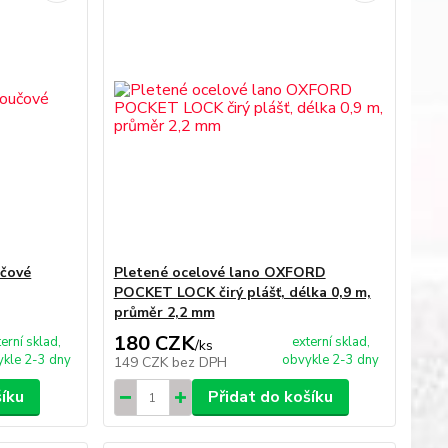
učové
Pletené ocelové lano OXFORD
POCKET LOCK čirý plášť, délka 0,9 m,
průměr 2,2 mm
180 CZK
terní sklad,
externí sklad,
/
ks
kle 2-3 dny
obvykle 2-3 dny
149 CZK
bez DPH
šíku
Přidat do košíku