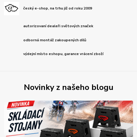
český e-shop, na trhu již od roku 2009
autorizovaní dealeři světových značek
odborná montáž zakoupených dílů
výdejní místo eshopu, garance vrácení zboží
Novinky z našeho blogu