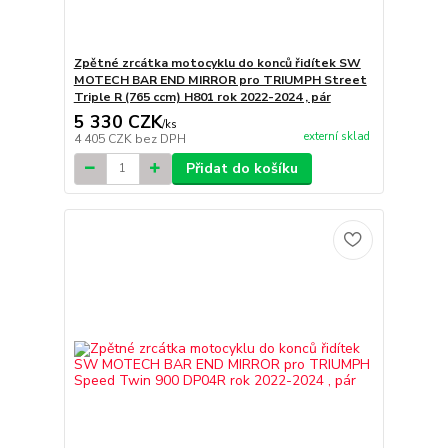
Zpětné zrcátka motocyklu do konců řidítek SW
MOTECH BAR END MIRROR pro TRIUMPH Street
Triple R (765 ccm) H801 rok 2022-2024 , pár
5 330 CZK
/
ks
externí sklad
4 405 CZK
bez DPH
Přidat do košíku