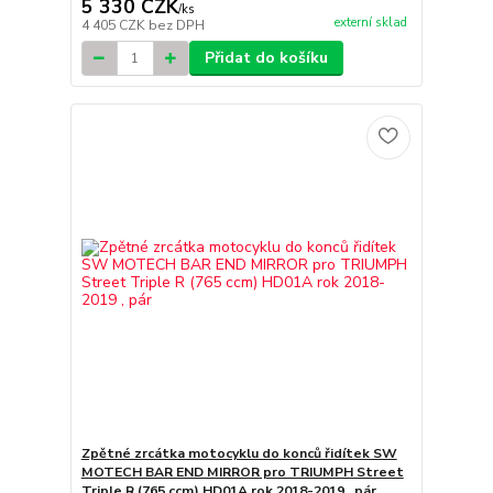
5 330 CZK
/
ks
externí sklad
4 405 CZK
bez DPH
Přidat do košíku
Zpětné zrcátka motocyklu do konců řidítek SW
MOTECH BAR END MIRROR pro TRIUMPH Street
Triple R (765 ccm) HD01A rok 2018-2019 , pár