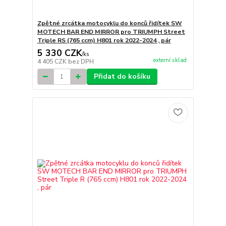
Zpětné zrcátka motocyklu do konců řidítek SW
MOTECH BAR END MIRROR pro TRIUMPH Street
Triple RS (765 ccm) H801 rok 2022-2024 , pár
5 330 CZK
/
ks
externí sklad
4 405 CZK
bez DPH
Přidat do košíku