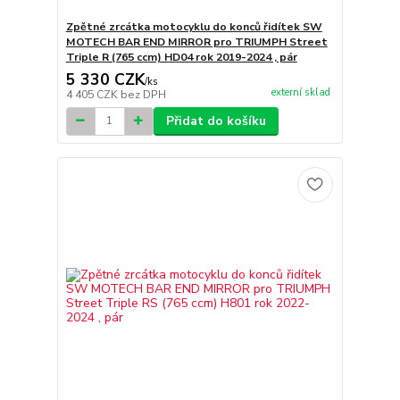
Zpětné zrcátka motocyklu do konců řidítek SW
MOTECH BAR END MIRROR pro TRIUMPH Street
Triple R (765 ccm) HD04 rok 2019-2024 , pár
5 330 CZK
/
ks
externí sklad
4 405 CZK
bez DPH
Přidat do košíku