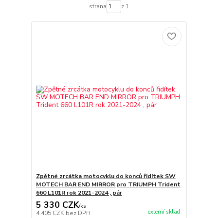
strana
z 1
Zpětné zrcátka motocyklu do konců řidítek SW
MOTECH BAR END MIRROR pro TRIUMPH Trident
660 L101R rok 2021-2024 , pár
5 330 CZK
/
ks
externí sklad
4 405 CZK
bez DPH