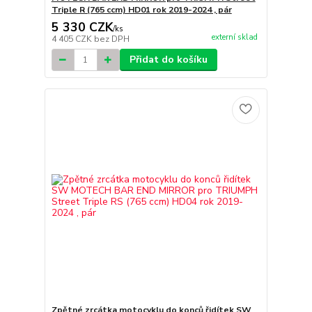
Triple R (765 ccm) HD01 rok 2019-2024 , pár
5 330 CZK
/
ks
externí sklad
4 405 CZK
bez DPH
Přidat do košíku
Zpětné zrcátka motocyklu do konců řidítek SW