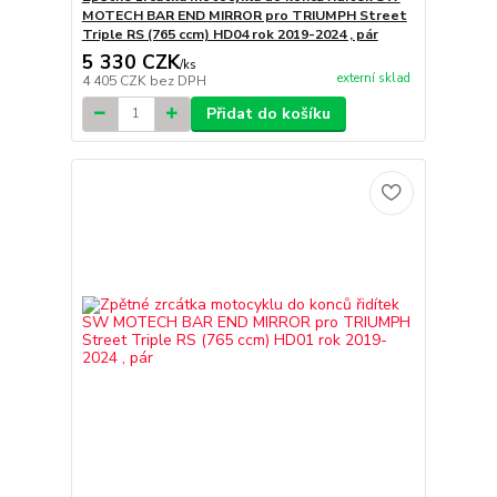
MOTECH BAR END MIRROR pro TRIUMPH Street
Triple RS (765 ccm) HD04 rok 2019-2024 , pár
5 330 CZK
/
ks
externí sklad
4 405 CZK
bez DPH
Přidat do košíku