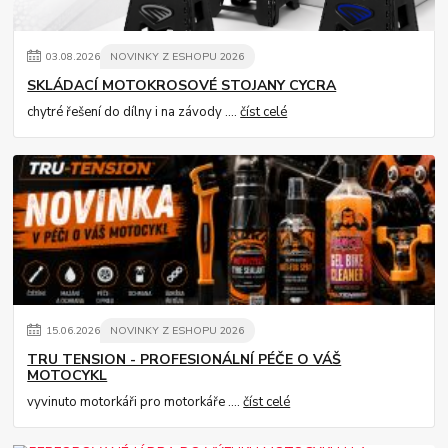
03
.
08
.
2026
NOVINKY Z ESHOPU 2026
SKLÁDACÍ MOTOKROSOVÉ STOJANY CYCRA
chytré řešení do dílny i na závody ....
číst celé
15
.
06
.
2026
NOVINKY Z ESHOPU 2026
TRU TENSION - PROFESIONÁLNÍ PÉČE O VÁŠ
MOTOCYKL
vyvinuto motorkáři pro motorkáře ....
číst celé