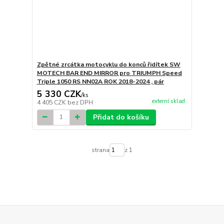
Zpětné zrcátka motocyklu do konců řidítek SW
MOTECH BAR END MIRROR pro TRIUMPH Speed
Triple 1050 RS NN02A ROK 2018-2024 , pár
5 330 CZK
/
ks
externí sklad
4 405 CZK
bez DPH
Přidat do košíku
strana
z 1