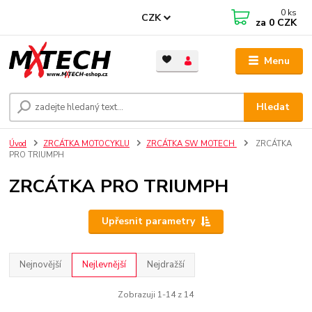
0
ks
CZK
za
0 CZK
Menu
Hledat
Úvod
ZRCÁTKA MOTOCYKLU
ZRCÁTKA SW MOTECH
ZRCÁTKA
PRO TRIUMPH
ZRCÁTKA PRO TRIUMPH
Upřesnit parametry
Nejnovější
Nejlevnější
Nejdražší
Zobrazuji 1-14 z 14