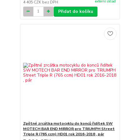
externí sklad
4 405 CZK
bez DPH
Přidat do košíku
Zpětné zrcátka motocyklu do konců řidítek SW
MOTECH BAR END MIRROR pro TRIUMPH Street
Triple R (765 ccm) HD01 rok 2016-2018 , pár