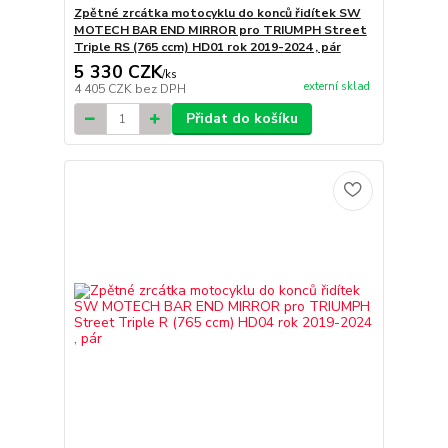
Zpětné zrcátka motocyklu do konců řidítek SW
MOTECH BAR END MIRROR pro TRIUMPH Street
Triple RS (765 ccm) HD01 rok 2019-2024 , pár
5 330 CZK
/
ks
externí sklad
4 405 CZK
bez DPH
Přidat do košíku