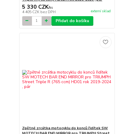
5 330 CZK
/
ks
externí sklad
4 405 CZK
bez DPH
Přidat do košíku
Zpětné zrcátka motocyklu do konců řidítek SW
MOTECH BAR END MIRROR pro TRIUMPH Street