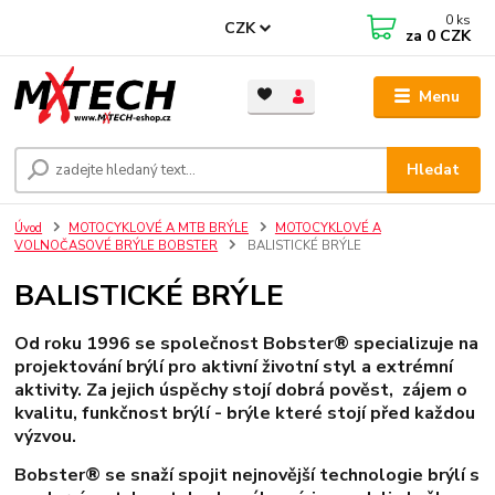
0
ks
CZK
za
0 CZK
Menu
Hledat
Úvod
MOTOCYKLOVÉ A MTB BRÝLE
MOTOCYKLOVÉ A
VOLNOČASOVÉ BRÝLE BOBSTER
BALISTICKÉ BRÝLE
BALISTICKÉ BRÝLE
Od roku 1996 se společnost Bobster® specializuje na
projektování brýlí pro aktivní životní styl a extrémní
aktivity. Za jejich úspěchy stojí dobrá pověst, zájem o
kvalitu, funkčnost brýlí - brýle které stojí před každou
výzvou.
Bobster® se snaží spojit nejnovější technologie brýlí s