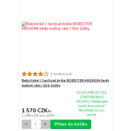
1 hodnocení
Balistické / tactical brýle BOBSTER MISSION šedý
matný rám / čiré čočky
DOSTUPNOST DLE
CENTRÁLNÍHO
SKLADU. Potřebujete
zjistit dostupnost?
1 570 CZK
Neváhejte se nás
/
ks
zeptat.
1 298 CZK
bez DPH
Přidat do košíku