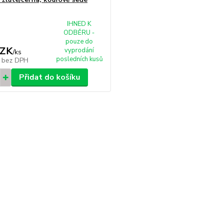
IHNED K
ODBĚRU -
pouze do
CZK
vyprodání
/
ks
posledních kusů
K
bez DPH
Přidat do košíku