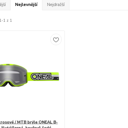
jší
Nejlevnější
Nejdražší
1-1 z 1
rosové / MTB brýle ONEAL B-
 žluté/černá, kouřově šedé