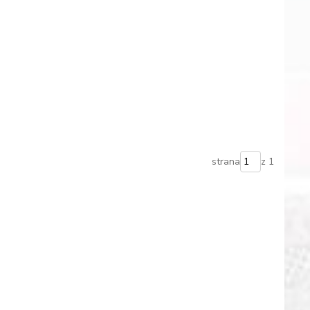
strana
z 1