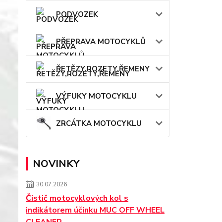
PODVOZEK
PŘEPRAVA MOTOCYKLŮ
ŘETĚZY,ROZETY,ŘEMENY
VÝFUKY MOTOCYKLU
ZRCÁTKA MOTOCYKLU
NOVINKY
30.07.2026
Čistič motocyklových kol s
indikátorem účinku MUC OFF WHEEL