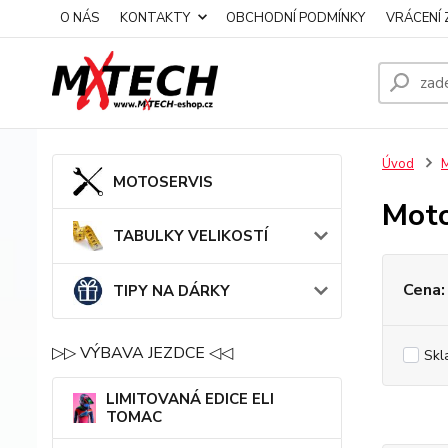
O NÁS
KONTAKTY
OBCHODNÍ PODMÍNKY
VRÁCENÍ 
Úvod
MOTOSERVIS
Moto
TABULKY VELIKOSTÍ
Cena:
TIPY NA DÁRKY
▷▷ VÝBAVA JEZDCE ◁◁
Skl
LIMITOVANÁ EDICE ELI
TOMAC