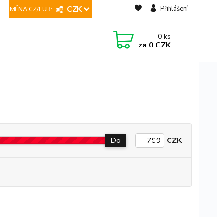
CZK
Přihlášení
0
ks
za
0 CZK
Do
CZK