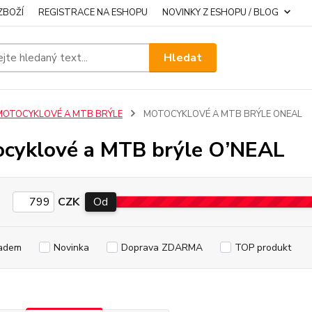
ZBOŽÍ
REGISTRACE NA ESHOPU
NOVINKY Z ESHOPU / BLOG
Hledat
MOTOCYKLOVÉ A MTB BRÝLE
MOTOCYKLOVÉ A MTB BRÝLE ONEAL
cyklové a MTB brýle O’NEAL
CZK
Od
adem
Novinka
Doprava ZDARMA
TOP produkt