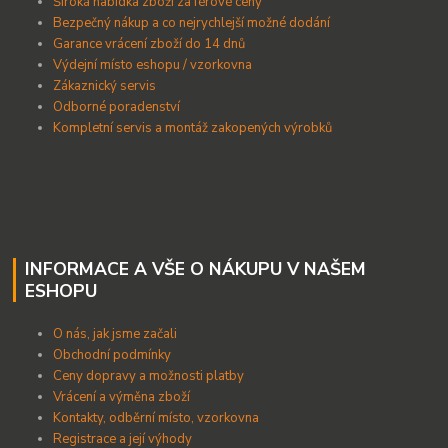
Široká nabídka zboží za férové ceny
B
ezpečný nákup a co nejrychlejší možné dodání
Garance vrácení zboží do 14 dnů
Výdejní místo eshopu / vzorkovna
Zákaznický servis
Odborné poradenství
Kompletní servis a montáž zakopených výrobků
INFORMACE A VŠE O NÁKUPU V NAŠEM
ESHOPU
O nás, jak jsme začali
Obchodní podmínky
Ceny dopravy a možnosti platby
Vrácení a výměna zboží
Kontakty, odběrní místo, vzorkovna
Registrace a její výhody