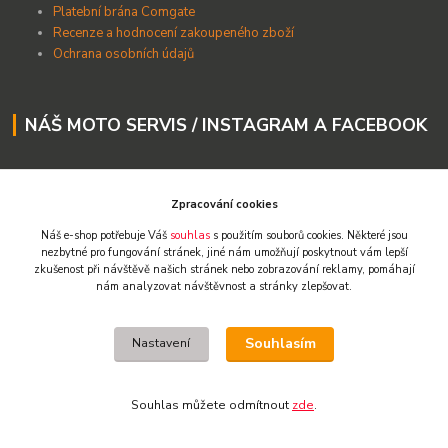
Platební brána Comgate
Recenze a hodnocení zakoupeného zboží
Ochrana osobních údajů
NÁŠ MOTO SERVIS / INSTAGRAM A FACEBOOK
Zpracování cookies
Náš e-shop potřebuje Váš
souhlas
s použitím souborů cookies. Některé jsou
nezbytné pro fungování stránek,
jiné nám umožňují poskytnout vám lepší
zkušenost při návštěvě našich stránek nebo zobrazování reklamy,
pomáhají
nám analyzovat návštěvnost a stránky zlepšovat.
Souhlasím
Nastavení
Souhlas můžete odmítnout
zde
.