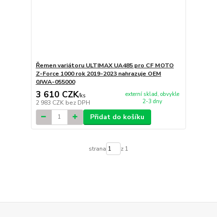
Řemen variátoru ULTIMAX UA485 pro CF MOTO
Z-Force 1000 rok 2019-2023 nahrazuje OEM
0JWA-055000
3 610 CZK
externí sklad, obvykle
/
ks
2-3 dny
2 983 CZK
bez DPH
Přidat do košíku
strana
z 1