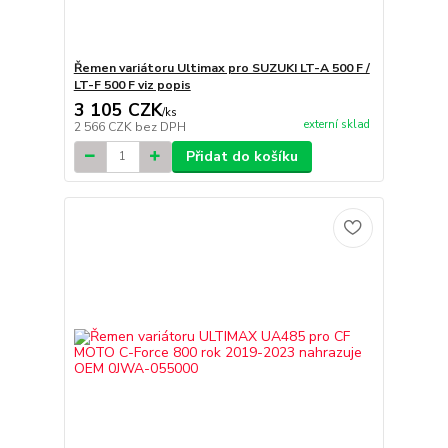
Řemen variátoru Ultimax pro SUZUKI LT-A 500 F /
LT-F 500 F viz popis
3 105 CZK
/
ks
externí sklad
2 566 CZK
bez DPH
Přidat do košíku