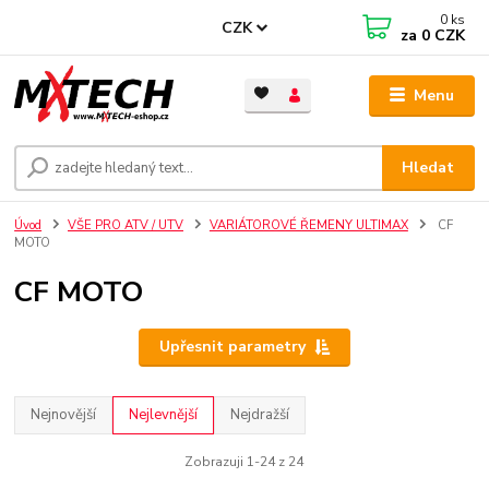
0
ks
CZK
za
0 CZK
Menu
Hledat
Úvod
VŠE PRO ATV / UTV
VARIÁTOROVÉ ŘEMENY ULTIMAX
CF
MOTO
CF MOTO
Upřesnit parametry
Nejnovější
Nejlevnější
Nejdražší
Zobrazuji 1-24 z 24