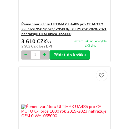
Řemen variátoru ULTIMAX UA485 pro CF MOTO
Z-Force 950 Sport/ Z950EX/EX EPS rok 2020-2021
nahrazuje OEM 0JWA-055000
3 610 CZK
externí sklad, obvykle
/
ks
2-3 dny
2 983 CZK
bez DPH
Přidat do košíku