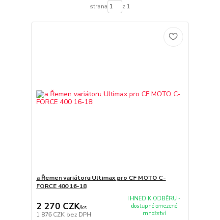
strana
z 1
a Řemen variátoru Ultimax pro CF MOTO C-
FORCE 400 16-18
IHNED K ODBĚRU -
2 270 CZK
dostupné omezené
/
ks
množství
1 876 CZK
bez DPH