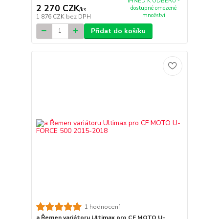
IHNED K ODBĚRU -
2 270 CZK
dostupné omezené
/
ks
množství
1 876 CZK
bez DPH
Přidat do košíku
1 hodnocení
a Řemen variátoru Ultimax pro CF MOTO U-