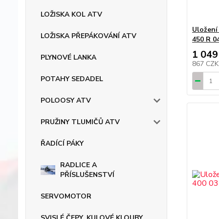
LOŽISKA KOL ATV
Uložení
LOŽISKA PŘEPÁKOVÁNÍ ATV
450 R 0
1 049
PLYNOVÉ LANKA
867 CZ
POTAHY SEDADEL
POLOOSY ATV
PRUŽINY TLUMIČŮ ATV
ŘADÍCÍ PÁKY
RADLICE A
PŘÍSLUŠENSTVÍ
SERVOMOTOR
SVISLÉ ČEPY, KULOVÉ KLOUBY