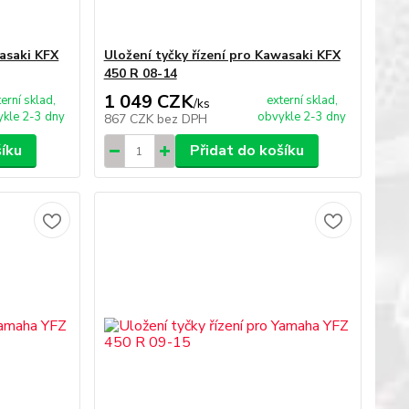
wasaki KFX
Uložení tyčky řízení pro Kawasaki KFX
450 R 08-14
1 049 CZK
terní sklad,
externí sklad,
/
ks
kle 2-3 dny
obvykle 2-3 dny
867 CZK
bez DPH
šíku
Přidat do košíku