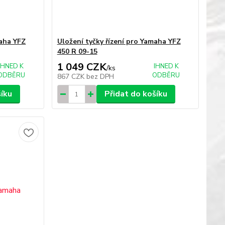
maha YFZ
Uložení tyčky řízení pro Yamaha YFZ
450 R 09-15
1 049 CZK
IHNED K
IHNED K
/
ks
ODBĚRU
ODBĚRU
867 CZK
bez DPH
šíku
Přidat do košíku