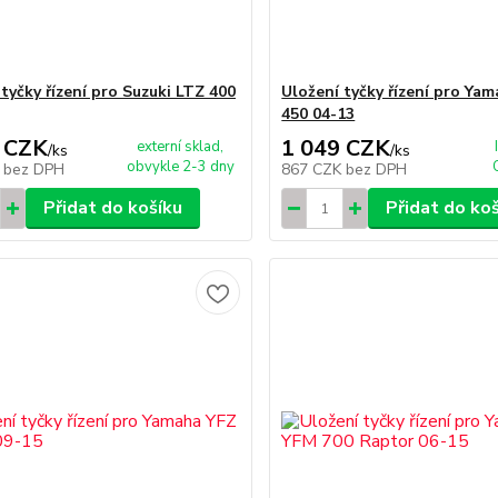
tyčky řízení pro Suzuki LTZ 400
Uložení tyčky řízení pro Ya
450 04-13
 CZK
1 049 CZK
externí sklad,
/
ks
/
ks
obvykle 2-3 dny
K
bez DPH
867 CZK
bez DPH
Přidat do košíku
Přidat do ko