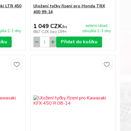
uki LTR 450
Uložení tyčky řízení pro Honda TRX
400 99-14
1 049 CZK
externí sklad,
/
ks
ykle 2-3 dny
obvykle 2-3 dny
867 CZK
bez DPH
šíku
Přidat do košíku