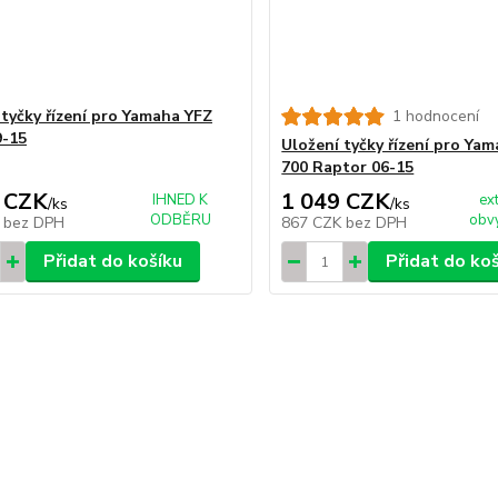
 tyčky řízení pro Yamaha YFZ
1 hodnocení
9-15
Uložení tyčky řízení pro Ya
700 Raptor 06-15
 CZK
1 049 CZK
IHNED K
ex
/
ks
/
ks
ODBĚRU
obvy
K
bez DPH
867 CZK
bez DPH
Přidat do košíku
Přidat do ko