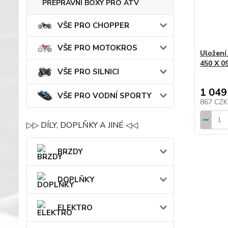
PŘEPRAVNÍ BOXY PRO ATV
VŠE PRO CHOPPER
VŠE PRO MOTOKROS
Uložení
450 X 0
VŠE PRO SILNICI
1 049
VŠE PRO VODNÍ SPORTY
867 CZ
▷▷ DÍLY, DOPLŇKY A JINÉ ◁◁
BRZDY
DOPLŇKY
ELEKTRO