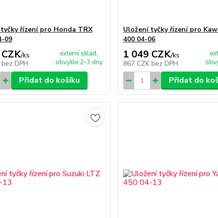
 tyčky řízení pro Honda TRX
Uložení tyčky řízení pro Ka
4-09
400 04-06
 CZK
1 049 CZK
externí sklad,
ex
/
ks
/
ks
obvykle 2-3 dny
obvy
K
bez DPH
867 CZK
bez DPH
Přidat do košíku
Přidat do ko