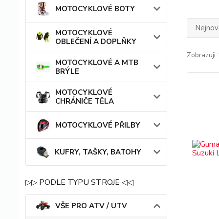
MOTOCYKLOVÉ BOTY
Nejnově
MOTOCYKLOVÉ
OBLEČENÍ A DOPLŇKY
Zobrazuji 
MOTOCYKLOVÉ A MTB
BRÝLE
MOTOCYKLOVÉ
CHRÁNIČE TĚLA
MOTOCYKLOVÉ PŘILBY
KUFRY, TAŠKY, BATOHY
▷▷ PODLE TYPU STROJE ◁◁
VŠE PRO ATV / UTV