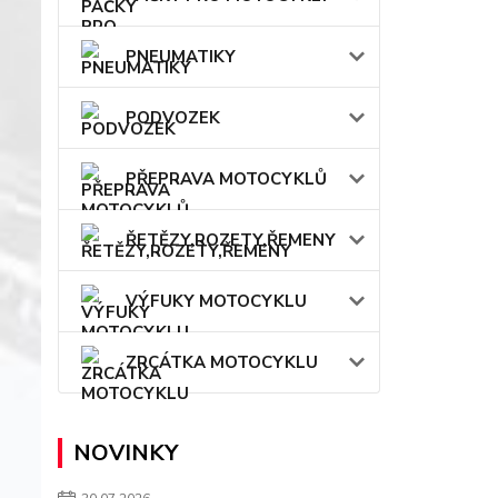
PNEUMATIKY
PODVOZEK
PŘEPRAVA MOTOCYKLŮ
ŘETĚZY,ROZETY,ŘEMENY
VÝFUKY MOTOCYKLU
ZRCÁTKA MOTOCYKLU
NOVINKY