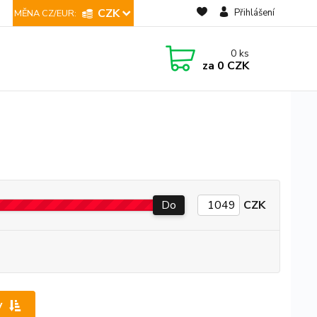
CZK
Přihlášení
0
ks
za
0 CZK
Do
CZK
y