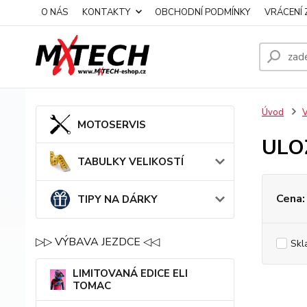
O NÁS
KONTAKTY
OBCHODNÍ PODMÍNKY
VRÁCENÍ 
Úvod
MOTOSERVIS
ULO
TABULKY VELIKOSTÍ
Cena:
TIPY NA DÁRKY
▷▷ VÝBAVA JEZDCE ◁◁
Skl
LIMITOVANÁ EDICE ELI
TOMAC