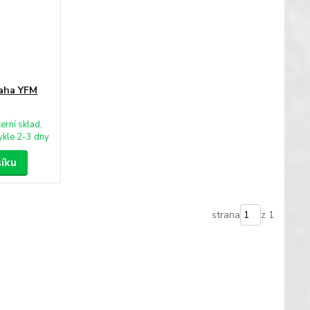
maha YFM
terní sklad,
kle 2-3 dny
šíku
strana
z 1