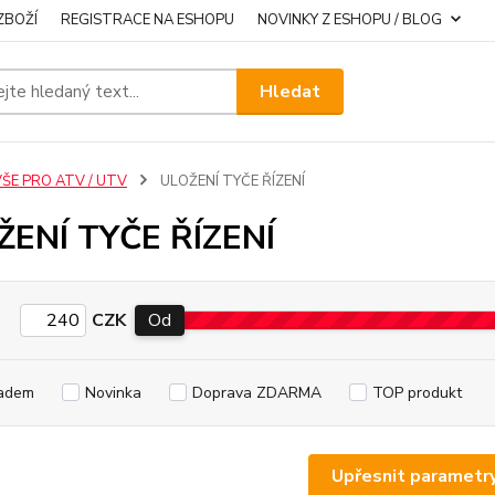
ZBOŽÍ
REGISTRACE NA ESHOPU
NOVINKY Z ESHOPU / BLOG
Hledat
VŠE PRO ATV / UTV
ULOŽENÍ TYČE ŘÍZENÍ
ŽENÍ TYČE ŘÍZENÍ
CZK
Od
adem
Novinka
Doprava ZDARMA
TOP produkt
Upřesnit parametr