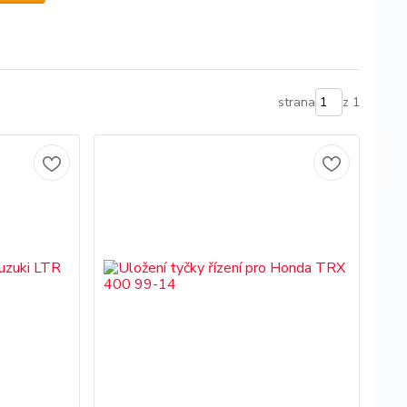
strana
z 1