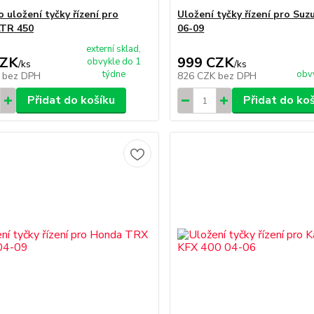
 uložení tyčky řízení pro
Uložení tyčky řízení pro Suz
LTR 450
06-09
externí sklad,
CZK
999 CZK
obvykle do 1
/
ks
/
ks
týdne
obv
K
bez DPH
826 CZK
bez DPH
Přidat do košíku
Přidat do ko