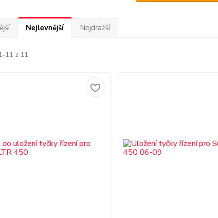
jší
Nejlevnější
Nejdražší
1-11 z 11