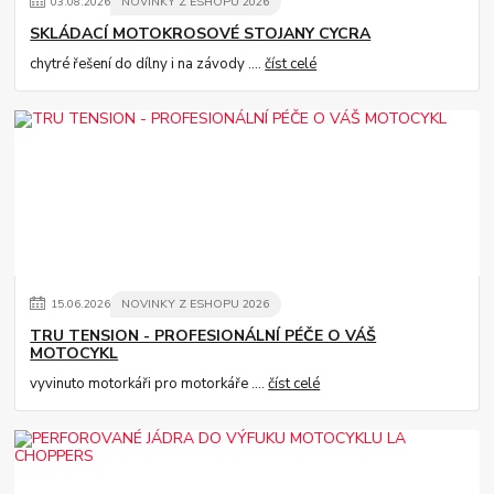
03
.
08
.
2026
NOVINKY Z ESHOPU 2026
SKLÁDACÍ MOTOKROSOVÉ STOJANY CYCRA
chytré řešení do dílny i na závody ....
číst celé
15
.
06
.
2026
NOVINKY Z ESHOPU 2026
TRU TENSION - PROFESIONÁLNÍ PÉČE O VÁŠ
MOTOCYKL
vyvinuto motorkáři pro motorkáře ....
číst celé