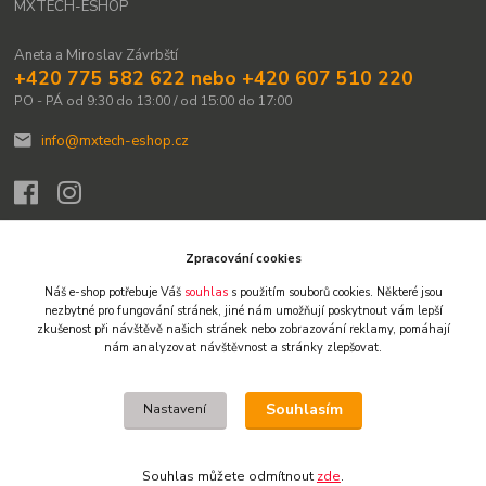
MXTECH-ESHOP
Aneta a Miroslav Závrbští
+420 775 582 622 nebo +420 607 510 220
PO - PÁ od 9:30 do 13:00 / od 15:00 do 17:00
info@mxtech-eshop.cz
Zpracování cookies
Náš e-shop potřebuje Váš
souhlas
s použitím souborů cookies. Některé jsou
Upravit sběr cookies.
nezbytné pro fungování stránek,
jiné nám umožňují poskytnout vám lepší
zkušenost při návštěvě našich stránek nebo zobrazování reklamy,
pomáhají
nám analyzovat návštěvnost a stránky zlepšovat.
© 2009-2026 Všechna práva vyhrazena. Obsah těchto webových stránek je
chráněn autorským právem. Není-li uvedeno jinak, není dovoleno obsah
přebírat, kopírovat, reprodukovat ani dále šířit jinými kanály. Výjimkou je tisk
Souhlasím
Nastavení
pro osobní potřebu a stručné citace či náhledy na sociálních sítích s
uvedením zdroje. Jakékoliv další užití obsahu vyžaduje předchozí písemný
souhlas. Vlastníkem a provozovatelem webu je Miroslav Závrbský.
Souhlas můžete odmítnout
zde
.