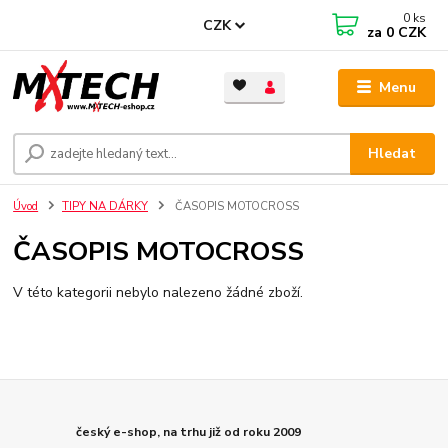
0
ks
CZK
za
0 CZK
Menu
Hledat
Úvod
TIPY NA DÁRKY
ČASOPIS MOTOCROSS
ČASOPIS MOTOCROSS
V této kategorii nebylo nalezeno žádné zboží.
český e-shop, na trhu již od roku 2009