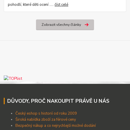
pohodlí, které děti ocení .....
číst celé
Zobrazit všechny články
DŮVODY, PROČ NAKOUPIT PRÁVĚ U NÁS
Český eshop s historií od roku 2009
Široká nabídka zboží za férové ceny
B
ezpečný nákup a co nejrychlejší možné dodání