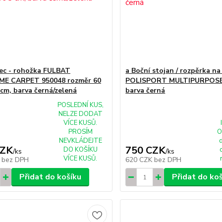
ec - rohožka FULBAT
a Boční stojan / rozpěrka na
E CARPET 950048 rozměr 60
POLISPORT MULTIPURPOS
 cm, barva černá/zelená
barva černá
POSLEDNÍ KUS,
NELZE DODAT
VÍCE KUSŮ.
PROSÍM
O
NEVKLÁDEJTE
CZK
750 CZK
DO KOŠÍKU
/
ks
/
ks
VÍCE KUSŮ.
K
bez DPH
620 CZK
bez DPH
Přidat do košíku
Přidat do ko