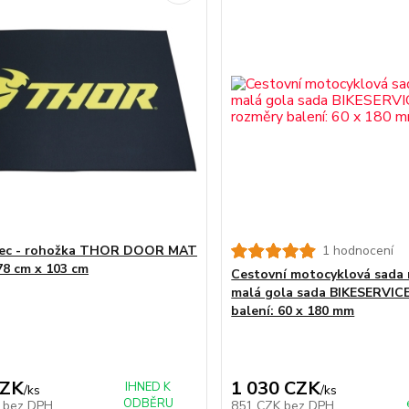
rec - rohožka THOR DOOR MAT
1 hodnocení
8 cm x 103 cm
Cestovní motocyklová sada n
malá gola sada BIKESERVIC
balení: 60 x 180 mm
CZK
1 030 CZK
IHNED K
/
ks
/
ks
ODBĚRU
K
bez DPH
851 CZK
bez DPH