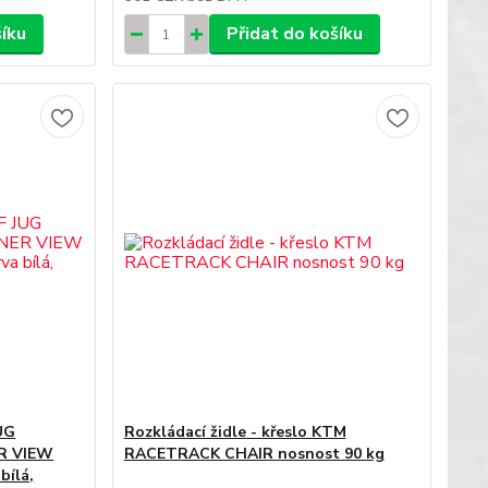
šíku
Přidat do košíku
UG
Rozkládací židle - křeslo KTM
R VIEW
RACETRACK CHAIR nosnost 90 kg
bílá,