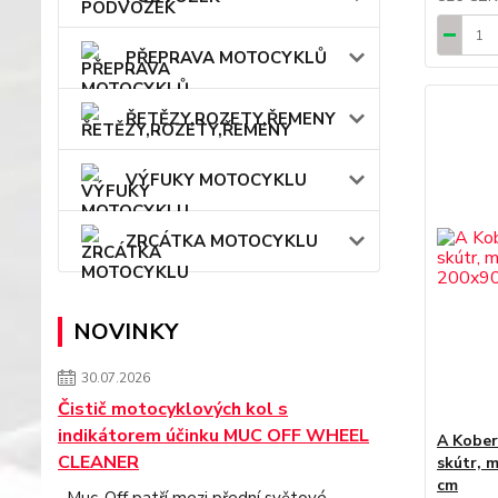
PŘEPRAVA MOTOCYKLŮ
ŘETĚZY,ROZETY,ŘEMENY
VÝFUKY MOTOCYKLU
ZRCÁTKA MOTOCYKLU
NOVINKY
30.07.2026
Čistič motocyklových kol s
indikátorem účinku MUC OFF WHEEL
A Kober
CLEANER
skútr, 
cm