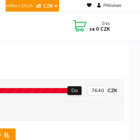
CZK
Přihlášení
0
ks
za
0 CZK
Do
CZK
y