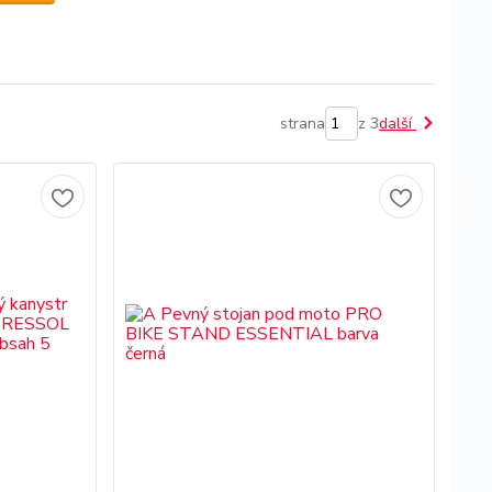
strana
z 3
další