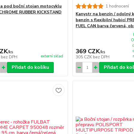
a pod boční stojan motocyklu
1 hodnocení
CHROME RUBBER KICKSTAND
Kanystr na benzín / odolný 
benzín s flexibilní hubicí P
FUEL CAN barva červená, obs
O
CZK
369 CZK
/
ks
/
ks
externí sklad
K
bez DPH
305 CZK
bez DPH
Přidat do košíku
Přidat do ko