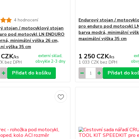
4 hodnocení
Endurový stojan / motocykl
pro enduro pod motocykl 
ý stojan / motocyklový stojan
barva modrá, minimální výšk
duro pod motocykl LN ENDURO
maximální výška 35 cm
erná, minimální výška 26 cm,
ní výška 35 cm
 CZK
1 250 CZK
externí sklad,
ex
/
ks
/
ks
obvykle 2-3 dny
obvy
ZK
bez DPH
1 033 CZK
bez DPH
Přidat do košíku
Přidat do ko