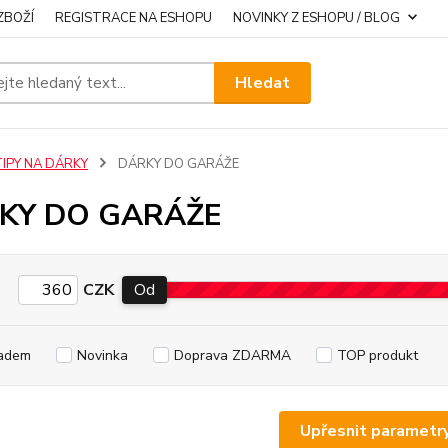
ZBOŽÍ
REGISTRACE NA ESHOPU
NOVINKY Z ESHOPU / BLOG
Hledat
TIPY NA DÁRKY
DÁRKY DO GARÁŽE
KY DO GARÁŽE
CZK
Od
adem
Novinka
Doprava ZDARMA
TOP produkt
Upřesnit parametr