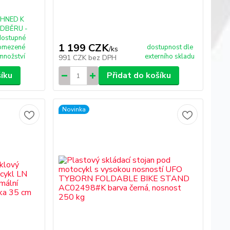
IHNED K
DBĚRU -
dostupné
1 199 CZK
omezené
dostupnost dle
/
ks
množství
externího skladu
991 CZK
bez DPH
šíku
Přidat do košíku
Novinka