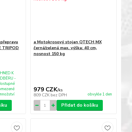
 přepravu
a Motokrosový stojan QTECH MX
E TRIPOD
černá/zelená max. výška: 40 cm,
nosnost 150 kg
IHNED K
DBĚRU -
dostupné
979 CZK
omezené
/
ks
množství
obvykle 1 den
809 CZK
bez DPH
šíku
Přidat do košíku