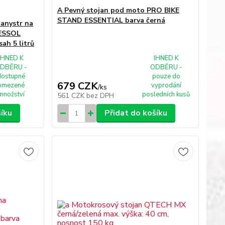
A Pevný stojan pod moto PRO BIKE
STAND ESSENTIAL barva černá
kanystr na
RESSOL
ah 5 litrů
IHNED K
IHNED K
DBĚRU -
ODBĚRU -
dostupné
pouze do
679 CZK
omezené
vyprodání
/
ks
množství
posledních kusů
561 CZK
bez DPH
šíku
Přidat do košíku