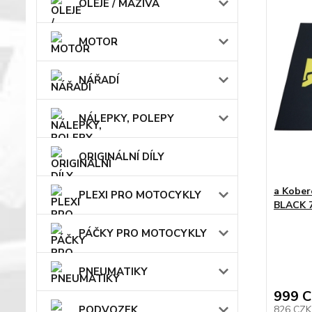
OLEJE / MAZIVA
MOTOR
NÁŘADÍ
NÁLEPKY, POLEPY
ORIGINÁLNÍ DÍLY
a Kobe
PLEXI PRO MOTOCYKLY
BLACK 7
PÁČKY PRO MOTOCYKLY
PNEUMATIKY
999 
826 CZ
PODVOZEK