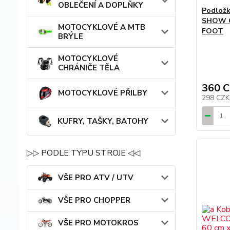
OBLEČENÍ A DOPLŇKY
Podložk
SHOW 
MOTOCYKLOVÉ A MTB
FOOT
BRÝLE
MOTOCYKLOVÉ
CHRÁNIČE TĚLA
360 
MOTOCYKLOVÉ PŘILBY
298 CZ
KUFRY, TAŠKY, BATOHY
▷▷ PODLE TYPU STROJE ◁◁
VŠE PRO ATV / UTV
VŠE PRO CHOPPER
VŠE PRO MOTOKROS