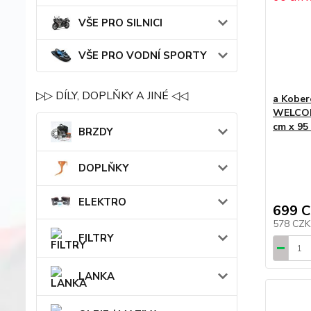
VŠE PRO SILNICI
VŠE PRO VODNÍ SPORTY
▷▷ DÍLY, DOPLŇKY A JINÉ ◁◁
a Kober
WELCOM
cm x 95
BRZDY
DOPLŇKY
ELEKTRO
699 
578 CZ
FILTRY
LANKA