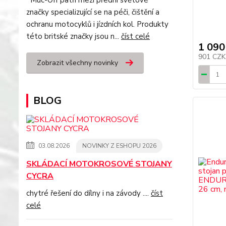
Muc-Off patří mezi přední světové
značky specializující se na péči, čištění a
ochranu motocyklů i jízdních kol. Produkty
této britské značky jsou n...
číst celé
1 090
901 CZ
Zobrazit všechny novinky
BLOG
03.08.2026
NOVINKY Z ESHOPU 2026
SKLÁDACÍ MOTOKROSOVÉ STOJANY
CYCRA
chytré řešení do dílny i na závody ....
číst
celé