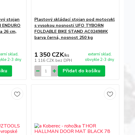
ový stojan
Plastový skládací stojan pod motocykl
LN ENDURO
s vysokou nosností UFO TYBORN
a 26 cm,
FOLDABLE BIKE STAND AC02498#K
barva černá, nosnost 250 kg
1 350 CZK
terní sklad,
externí sklad,
/
ks
kle 2-3 dny
obvykle 2-3 dny
1 116 CZK
bez DPH
šíku
Přidat do košíku