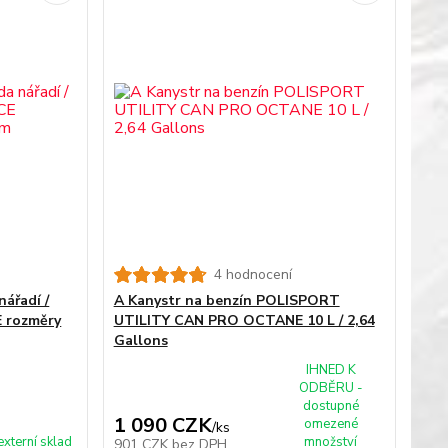
4 hodnocení
ářadí /
A Kanystr na benzín POLISPORT
E rozměry
UTILITY CAN PRO OCTANE 10 L / 2,64
Gallons
IHNED K
ODBĚRU -
dostupné
1 090 CZK
omezené
/
ks
externí sklad
množství
901 CZK
bez DPH