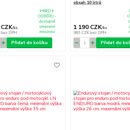
obsah 10 litrů
IHNED K
ODBĚRU -
O
dostupné
 CZK
1 190 CZK
omezené
/
ks
/
ks
množství
K
bez DPH
983 CZK
bez DPH
Přidat do košíku
Přidat do ko