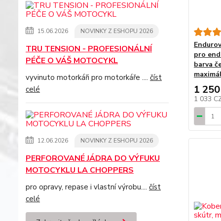
15.06.2026
NOVINKY Z ESHOPU 2026
Endurov
TRU TENSION - PROFESIONÁLNÍ
pro en
PÉČE O VÁŠ MOTOCYKL
barva č
maximál
vyvinuto motorkáři pro motorkáře ....
číst
1 250
celé
1 033 C
12.06.2026
NOVINKY Z ESHOPU 2026
PERFOROVANÉ JÁDRA DO VÝFUKU
MOTOCYKLU LA CHOPPERS
pro opravy, repase i vlastní výrobu....
číst
celé