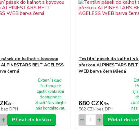
í pásek do kalhot s kovovou
Textilní pásek do kalhot s 
u ALPINESTARS BELT AGELESS
přezkou ALPINESTARS BEL
va černá
WEB barva černá/šedá
Externí sklad.
Ex
Potřebujete
P
zjistit konkrétní
zjis
dostupnost
d
CZK
680 CZK
zboží? Neváhejte
zbož
/
ks
/
ks
nás kontaktovat.
nás 
K
bez DPH
562 CZK
bez DPH
Přidat do košíku
Přidat do ko