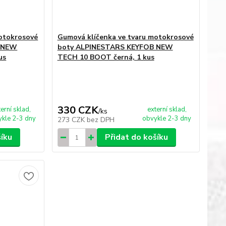
motokrosové
Gumová klíčenka ve tvaru motokrosové
B NEW
boty ALPINESTARS KEYFOB NEW
us
TECH 10 BOOT černá, 1 kus
330 CZK
terní sklad,
externí sklad,
/
ks
kle 2-3 dny
obvykle 2-3 dny
273 CZK
bez DPH
šíku
Přidat do košíku