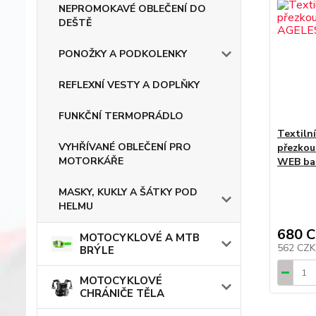
NEPROMOKAVÉ OBLEČENÍ DO
DEŠTĚ
PONOŽKY A PODKOLENKY
REFLEXNÍ VESTY A DOPLŇKY
FUNKČNÍ TERMOPRÁDLO
Textiln
VYHŘÍVANÉ OBLEČENÍ PRO
přezko
MOTORKÁŘE
WEB bar
MASKY, KUKLY A ŠÁTKY POD
HELMU
680 
MOTOCYKLOVÉ A MTB
562 CZ
BRÝLE
MOTOCYKLOVÉ
CHRÁNIČE TĚLA