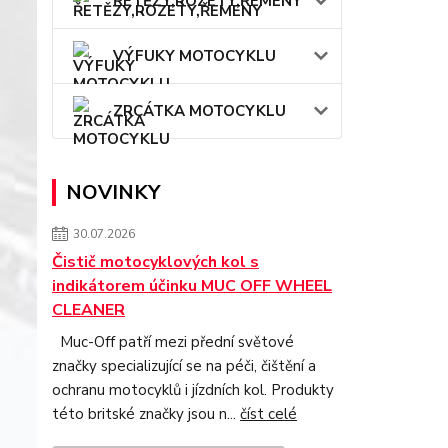
ŘETĚZY,ROZETY,ŘEMENY
VÝFUKY MOTOCYKLU
ZRCÁTKA MOTOCYKLU
NOVINKY
30.07.2026
Čistič motocyklových kol s
indikátorem účinku MUC OFF WHEEL
CLEANER
Muc-Off patří mezi přední světové
značky specializující se na péči, čištění a
ochranu motocyklů i jízdních kol. Produkty
této britské značky jsou n...
číst celé