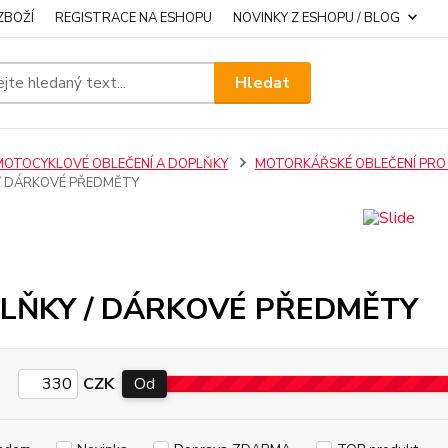
ZBOŽÍ
REGISTRACE NA ESHOPU
NOVINKY Z ESHOPU / BLOG
Hledat
MOTOCYKLOVÉ OBLEČENÍ A DOPLŇKY
MOTORKÁŘSKÉ OBLEČENÍ PRO
/ DÁRKOVÉ PŘEDMĚTY
LŇKY / DÁRKOVÉ PŘEDMĚTY
CZK
Od