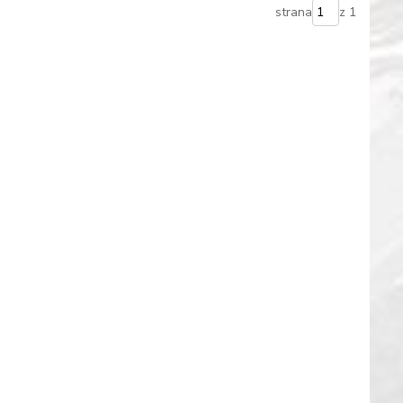
strana
z 1