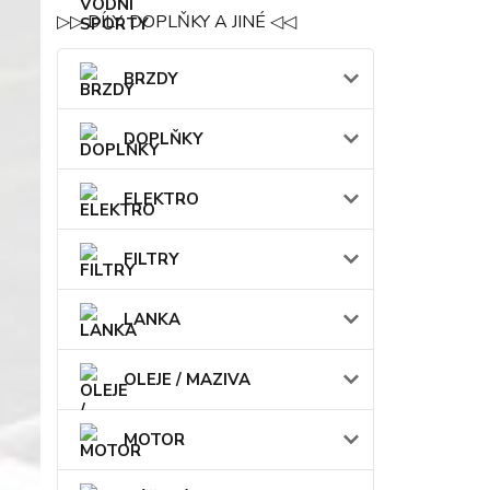
▷▷ DÍLY, DOPLŇKY A JINÉ ◁◁
BRZDY
DOPLŇKY
ELEKTRO
FILTRY
LANKA
OLEJE / MAZIVA
MOTOR