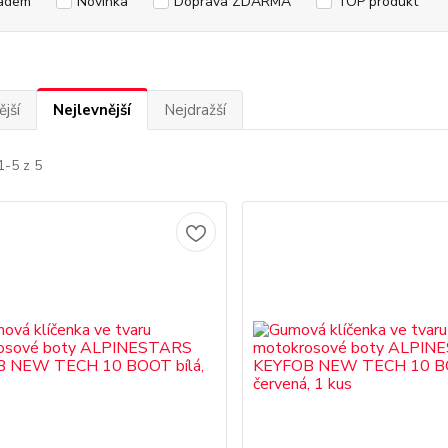
adem
Novinka
Doprava ZDARMA
TOP produkt
jší
Nejlevnější
Nejdražší
1-5 z 5