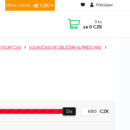
CZK
Přihlášení
0
ks
za
0 CZK
 VOLNÝ ČAS
VOLNOČASOVÉ OBLEČENÍ ALPINESTARS
Do
CZK