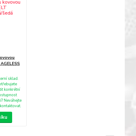
kovovou
T AGELESS
terní sklad.
otřebujete
tit konkrétní
ostupnost
í? Neváhejte
kontaktovat.
šíku