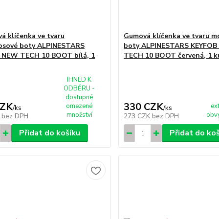
á klíčenka ve tvaru
Gumová klíčenka ve tvaru 
osové boty ALPINESTARS
boty ALPINESTARS KEYFO
 NEW TECH 10 BOOT bílá, 1
TECH 10 BOOT červená, 1 k
IHNED K
ODBĚRU -
dostupné
CZK
330 CZK
omezené
ex
/
ks
/
ks
množství
obvy
K
bez DPH
273 CZK
bez DPH
Přidat do košíku
Přidat do ko