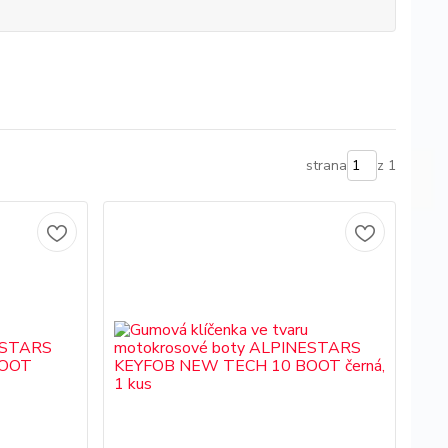
strana
z 1