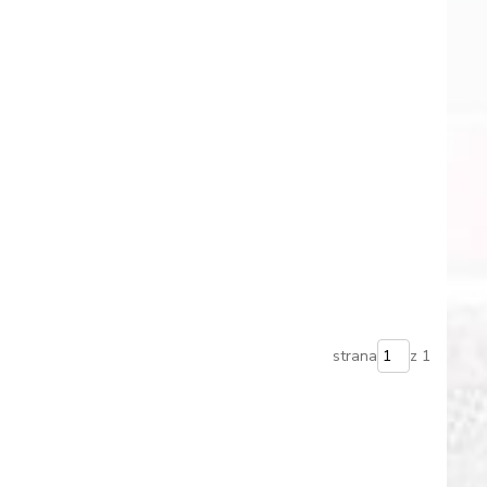
strana
z 1