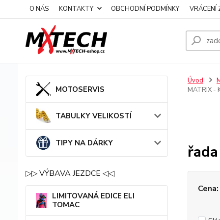
O NÁS
KONTAKTY
OBCHODNÍ PODMÍNKY
VRÁCENÍ 
Úvod
MOTOSERVIS
MATRIX -
TABULKY VELIKOSTÍ
TIPY NA DÁRKY
řad
▷▷ VÝBAVA JEZDCE ◁◁
Cena:
LIMITOVANÁ EDICE ELI
TOMAC