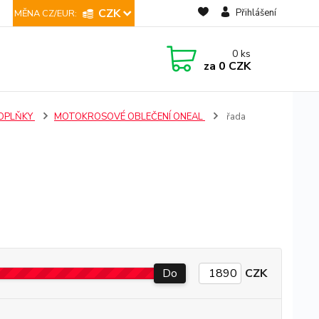
CZK
Přihlášení
0
ks
za
0 CZK
DOPLŇKY
MOTOKROSOVÉ OBLEČENÍ ONEAL
řada
Do
CZK