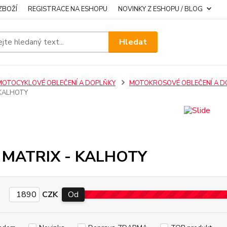
ZBOŽÍ
REGISTRACE NA ESHOPU
NOVINKY Z ESHOPU / BLOG
Hledat
MOTOCYKLOVÉ OBLEČENÍ A DOPLŇKY
MOTOKROSOVÉ OBLEČENÍ A 
 KALHOTY
a MATRIX - KALHOTY
CZK
Od