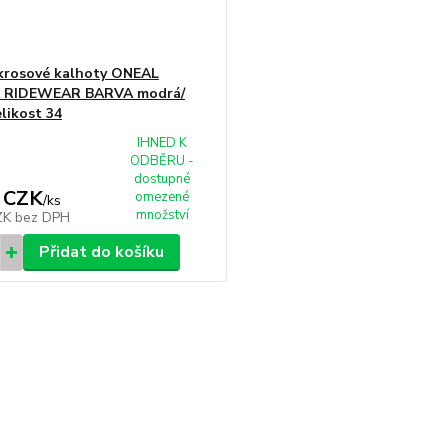
krosové kalhoty ONEAL
 RIDEWEAR BARVA modrá/
elikost 34
IHNED K
ODBĚRU -
dostupné
 CZK
omezené
/
ks
množství
ZK
bez DPH
Přidat do košíku