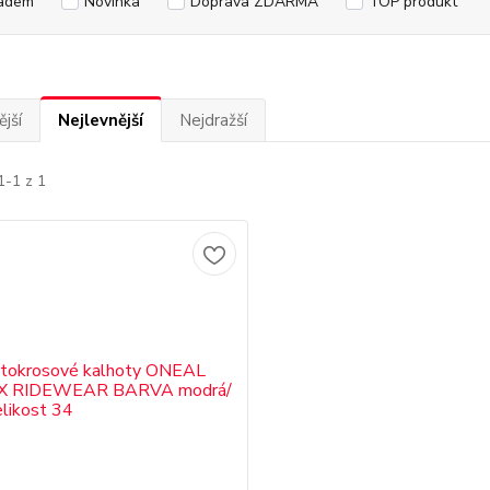
adem
Novinka
Doprava ZDARMA
TOP produkt
jší
Nejlevnější
Nejdražší
1-1 z 1