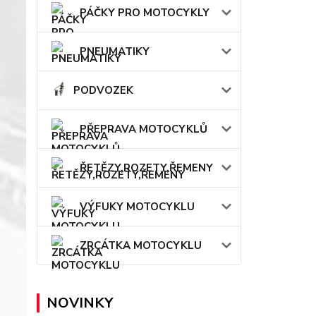
PÁČKY PRO MOTOCYKLY
PNEUMATIKY
PODVOZEK
PŘEPRAVA MOTOCYKLŮ
ŘETĚZY,ROZETY,ŘEMENY
VÝFUKY MOTOCYKLU
ZRCÁTKA MOTOCYKLU
NOVINKY