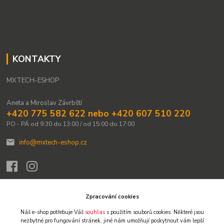
KONTAKTY
MXTECH-ESHOP
Aneta a Miroslav Závrbští
+420 775 582 622 nebo +420 607 510 220
PO - PÁ od 9:30 do 13:00 / od 15:00 do 17:00
info@mxtech-eshop.cz
Zpracování cookies
Náš e-shop potřebuje Váš
souhlas
s použitím souborů cookies. Některé jsou
Upravit sběr cookies.
nezbytné pro fungování stránek,
jiné nám umožňují poskytnout vám lepší