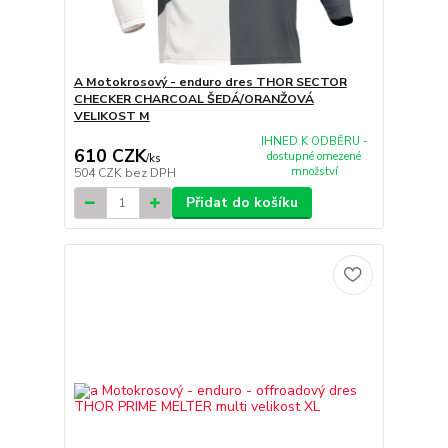
A Motokrosový - enduro dres THOR SECTOR
CHECKER CHARCOAL ŠEDÁ/ORANŽOVÁ
VELIKOST M
IHNED K ODBĚRU -
610 CZK
dostupné omezené
/
ks
množství
504 CZK
bez DPH
Přidat do košíku