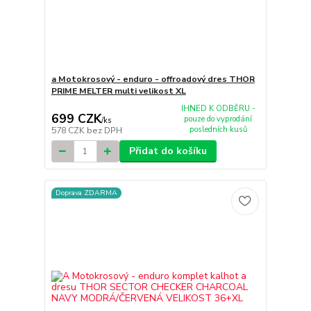
a Motokrosový - enduro - offroadový dres THOR
PRIME MELTER multi velikost XL
IHNED K ODBĚRU -
699 CZK
pouze do vyprodání
/
ks
posledních kusů
578 CZK
bez DPH
Přidat do košíku
Doprava ZDARMA