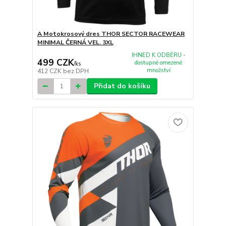
A Motokrosový dres THOR SECTOR RACEWEAR
MINIMAL ČERNÁ VEL. 3XL
IHNED K ODBĚRU -
499 CZK
dostupné omezené
/
ks
množství
412 CZK
bez DPH
Přidat do košíku