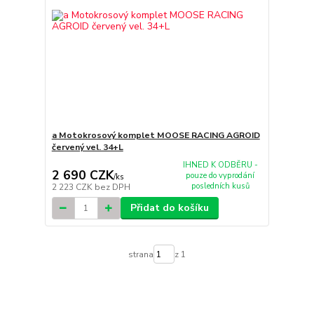
a Motokrosový komplet MOOSE RACING AGROID
červený vel. 34+L
IHNED K ODBĚRU -
2 690 CZK
pouze do vyprodání
/
ks
posledních kusů
2 223 CZK
bez DPH
Přidat do košíku
strana
z 1