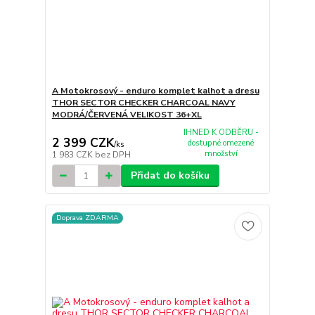
A Motokrosový - enduro komplet kalhot a dresu
THOR SECTOR CHECKER CHARCOAL NAVY
MODRÁ/ČERVENÁ VELIKOST 36+XL
IHNED K ODBĚRU -
2 399 CZK
dostupné omezené
/
ks
množství
1 983 CZK
bez DPH
Přidat do košíku
Doprava ZDARMA