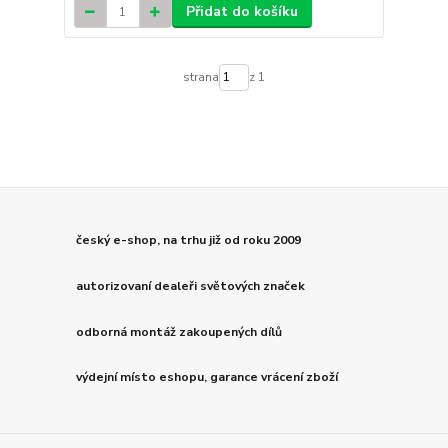
Přidat do košíku
strana
z 1
český e-shop, na trhu již od roku 2009
autorizovaní dealeři světových značek
odborná montáž zakoupených dílů
výdejní místo eshopu, garance vrácení zboží