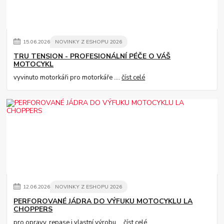
15
.
06
.
2026
NOVINKY Z ESHOPU 2026
TRU TENSION - PROFESIONÁLNÍ PÉČE O VÁŠ
MOTOCYKL
vyvinuto motorkáři pro motorkáře ....
číst celé
12
.
06
.
2026
NOVINKY Z ESHOPU 2026
PERFOROVANÉ JÁDRA DO VÝFUKU MOTOCYKLU LA
CHOPPERS
pro opravy, repase i vlastní výrobu....
číst celé