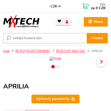
0
ks
CZK
za
0 CZK
Menu
Hledat
Úvod
ŘETĚZY,ROZETY,ŘEMENY
ŘETĚZOVÉ SADY DID
APRILIA
APRILIA
Upřesnit parametry