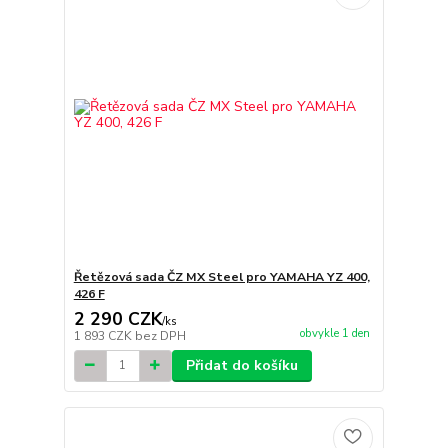
Řetězová sada ČZ MX Steel pro YAMAHA YZ 400,
426 F
2 290 CZK
/
ks
obvykle 1 den
1 893 CZK
bez DPH
Přidat do košíku