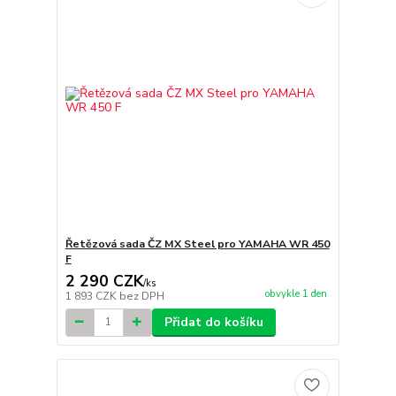
Řetězová sada ČZ MX Steel pro YAMAHA WR 450
F
2 290 CZK
/
ks
obvykle 1 den
1 893 CZK
bez DPH
Přidat do košíku