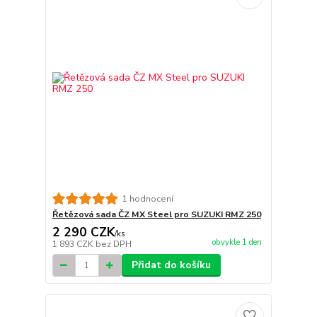
1 hodnocení
Řetězová sada ČZ MX Steel pro SUZUKI RMZ 250
2 290 CZK
/
ks
obvykle 1 den
1 893 CZK
bez DPH
Přidat do košíku