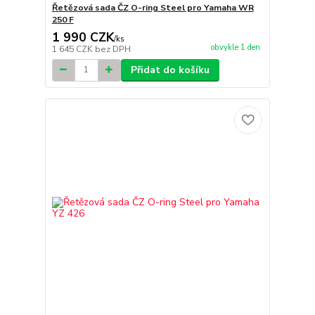
Řetězová sada ČZ O-ring Steel pro Yamaha WR
250 F
1 990 CZK
/
ks
obvykle 1 den
1 645 CZK
bez DPH
Přidat do košíku