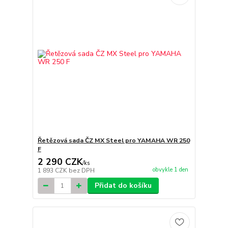
Řetězová sada ČZ MX Steel pro YAMAHA WR 250
F
2 290 CZK
/
ks
obvykle 1 den
1 893 CZK
bez DPH
Přidat do košíku