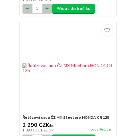
Přidat do košíku
Řetězová sada ČZ MX Steel pro HONDA CR 125
2 290 CZK
/
ks
obvykle 1 den
1 893 CZK
bez DPH