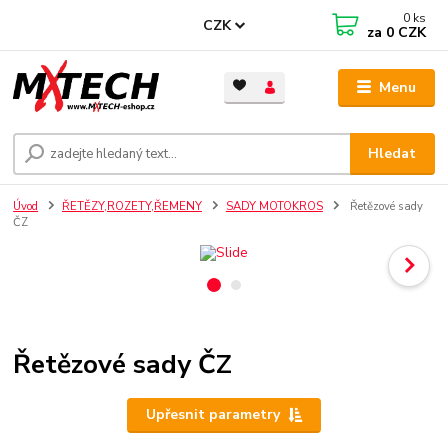
0
ks
CZK
za
0 CZK
Menu
Hledat
Úvod
ŘETĚZY,ROZETY,ŘEMENY
SADY MOTOKROS
Řetězové sady
ČZ
Řetězové sady ČZ
Upřesnit parametry