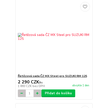
Řetězová sada ČZ MX Steel pro SUZUKI RM 125
2 290 CZK
/
ks
obvykle 1 den
1 893 CZK
bez DPH
Přidat do košíku