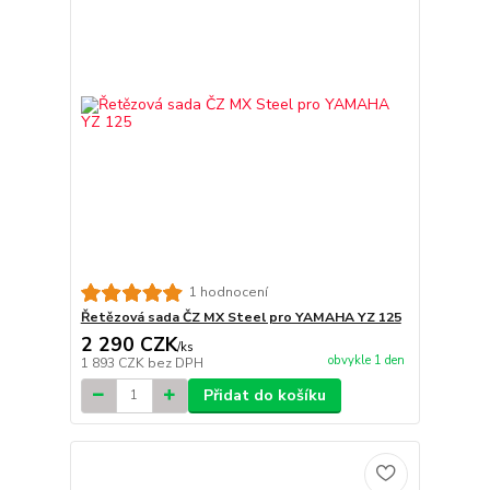
1 hodnocení
Řetězová sada ČZ MX Steel pro YAMAHA YZ 125
2 290 CZK
/
ks
obvykle 1 den
1 893 CZK
bez DPH
Přidat do košíku