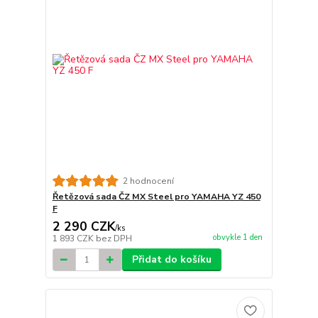
2 hodnocení
Řetězová sada ČZ MX Steel pro YAMAHA YZ 450
F
2 290 CZK
/
ks
obvykle 1 den
1 893 CZK
bez DPH
Přidat do košíku