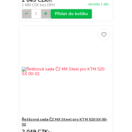
/
ks
obvykle 1 den
1 693 CZK
bez DPH
Přidat do košíku
Řetězová sada ČZ MX Steel pro KTM 520 SX 00-
02
2 049 CZK