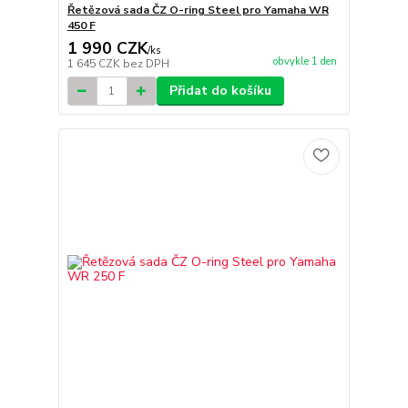
Řetězová sada ČZ O-ring Steel pro Yamaha WR
450 F
1 990 CZK
/
ks
obvykle 1 den
1 645 CZK
bez DPH
Přidat do košíku