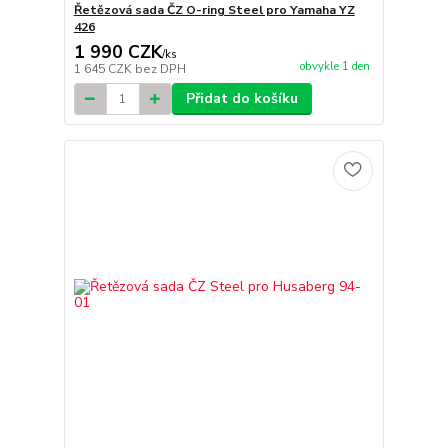
Řetězová sada ČZ O-ring Steel pro Yamaha YZ
426
1 990 CZK
/
ks
obvykle 1 den
1 645 CZK
bez DPH
Přidat do košíku