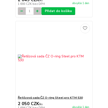
/
ks
obvykle 1 den
1 693 CZK
bez DPH
Přidat do košíku
Řetězová sada ČZ O-ring Steel pro KTM 530
2 050 CZK
/
ks
obvykle 1 den
1 694 CZK
bez DPH