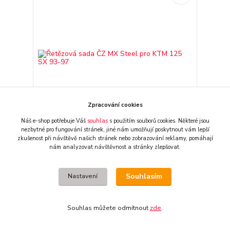
Zpracování cookies
Náš e-shop potřebuje Váš
souhlas
s použitím souborů cookies. Některé jsou
nezbytné pro fungování stránek,
jiné nám umožňují poskytnout vám lepší
zkušenost při návštěvě našich stránek nebo zobrazování reklamy,
pomáhají
Řetězová sada ČZ MX Steel pro KTM 125 SX 93-
nám analyzovat návštěvnost a stránky zlepšovat.
97
2 290 CZK
/
ks
obvykle 1 den
1 893 CZK
bez DPH
Souhlasím
Nastavení
Přidat do košíku
Souhlas můžete odmítnout
zde
.