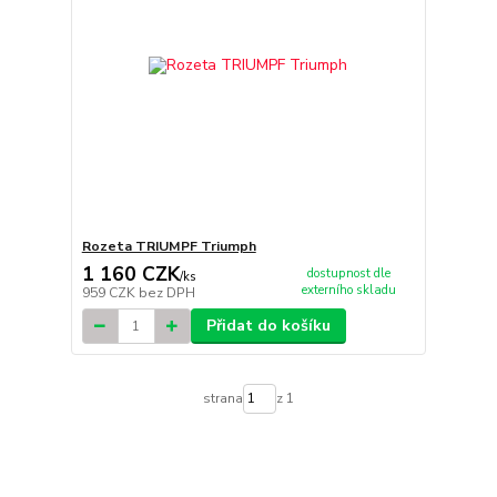
Rozeta TRIUMPF Triumph
1 160 CZK
dostupnost dle
/
ks
externího skladu
959 CZK
bez DPH
Přidat do košíku
strana
z 1