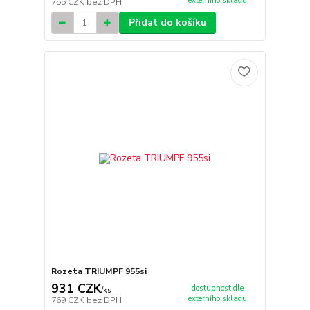
externího skladu
755 CZK
bez DPH
Přidat do košíku
Rozeta TRIUMPF 955si
931 CZK
dostupnost dle
/
ks
externího skladu
769 CZK
bez DPH