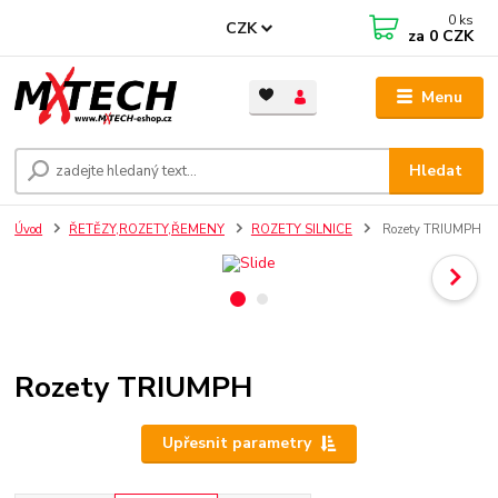
0
ks
CZK
za
0 CZK
Menu
Hledat
Úvod
ŘETĚZY,ROZETY,ŘEMENY
ROZETY SILNICE
Rozety TRIUMPH
Rozety TRIUMPH
Upřesnit parametry