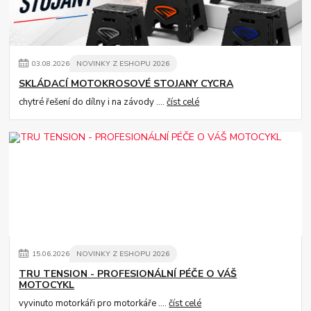
03
.
08
.
2026
NOVINKY Z ESHOPU 2026
SKLÁDACÍ MOTOKROSOVÉ STOJANY CYCRA
chytré řešení do dílny i na závody ....
číst celé
15
.
06
.
2026
NOVINKY Z ESHOPU 2026
TRU TENSION - PROFESIONÁLNÍ PÉČE O VÁŠ
MOTOCYKL
vyvinuto motorkáři pro motorkáře ....
číst celé