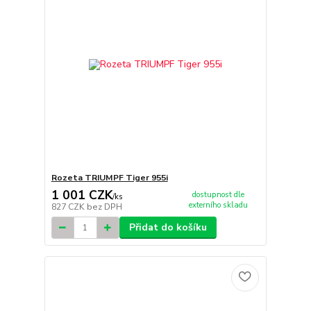
Rozeta TRIUMPF Tiger 955i
1 001 CZK
dostupnost dle
/
ks
externího skladu
827 CZK
bez DPH
Přidat do košíku