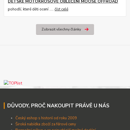
DĚTSKÉ MOTOKROSOVÉ OBLEČENÍ MOOSE OFFROAD
pohodlí, které děti ocení .....
číst celé
Zobrazit všechny články
DŮVODY, PROČ NAKOUPIT PRÁVĚ U NÁS
Český eshop s historií od roku 2009
Široká nabídka zboží za férové ceny