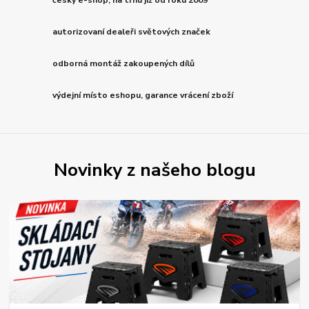
český e-shop, na trhu již od roku 2009
autorizovaní dealeři světových značek
odborná montáž zakoupených dílů
výdejní místo eshopu, garance vrácení zboží
Novinky z našeho blogu