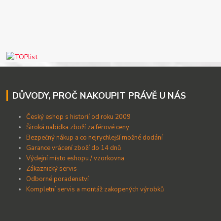
DŮVODY, PROČ NAKOUPIT PRÁVĚ U NÁS
Český eshop s historií od roku 2009
Široká nabídka zboží za férové ceny
B
ezpečný nákup a co nejrychlejší možné dodání
Garance vrácení zboží do 14 dnů
Výdejní místo eshopu / vzorkovna
Zákaznický servis
Odborné poradenství
Kompletní servis a montáž zakopených výrobků