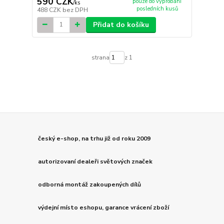
590 CZK
pouze do vyprodání
/
ks
posledních kusů
488 CZK
bez DPH
Přidat do košíku
strana
z 1
český e-shop, na trhu již od roku 2009
autorizovaní dealeři světových značek
odborná montáž zakoupených dílů
výdejní místo eshopu, garance vrácení zboží