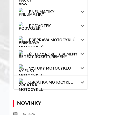
PNEUMATIKY
PODVOZEK
PŘEPRAVA MOTOCYKLŮ
ŘETĚZY,ROZETY,ŘEMENY
VÝFUKY MOTOCYKLU
ZRCÁTKA MOTOCYKLU
NOVINKY
30.07.2026