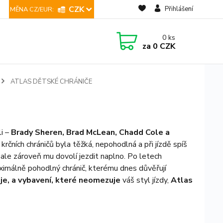
CZK
Přihlášení
0
ks
za
0 CZK
ATLAS DĚTSKÉ CHRÁNIČE
li –
Brady Sheren, Brad McLean, Chadd Cole a
 krčních chráničů byla těžká, nepohodlná a při jízdě spíš
, ale zároveň mu dovolí jezdit naplno. Po letech
maximálně pohodlný chránič, kterému dnes důvěřují
je, a vybavení, které neomezuje
váš styl jízdy,
Atlas