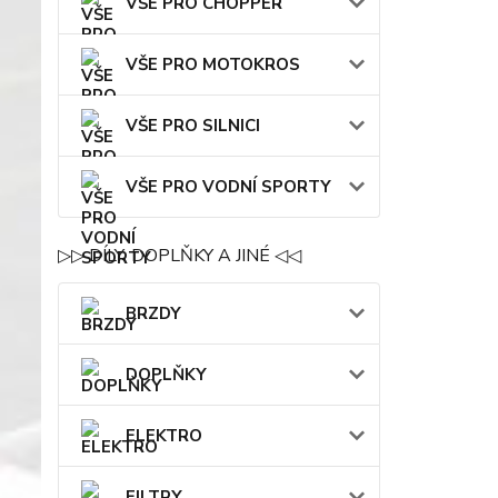
VŠE PRO CHOPPER
VŠE PRO MOTOKROS
VŠE PRO SILNICI
VŠE PRO VODNÍ SPORTY
▷▷ DÍLY, DOPLŇKY A JINÉ ◁◁
BRZDY
DOPLŇKY
ELEKTRO
FILTRY