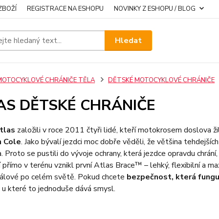
ZBOŽÍ
REGISTRACE NA ESHOPU
NOVINKY Z ESHOPU / BLOG
Hledat
MOTOCYKLOVÉ CHRÁNIČE TĚLA
DĚTSKÉ MOTOCYKLOVÉ CHRÁNIČE
AS DĚTSKÉ CHRÁNIČE
tlas
založili v roce 2011 čtyři lidé, kteří motokrosem doslova ži
 Cole
. Jako bývalí jezdci moc dobře věděli, že většina tehdejších
. Proto se pustili do vývoje ochrany, která jezdce opravdu chrání
 přímo v terénu vznikl první Atlas Brace™ – lehký, flexibilní a 
nálové po celém světě. Pokud chcete
bezpečnost, která fungu
, u které to jednoduše dává smysl.