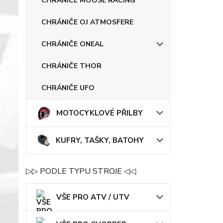
CHRÁNIČE MOOSE RACING
CHRÁNIČE OJ ATMOSFERE
CHRÁNIČE ONEAL
CHRÁNIČE THOR
CHRÁNIČE UFO
MOTOCYKLOVÉ PŘILBY
KUFRY, TAŠKY, BATOHY
▷▷ PODLE TYPU STROJE ◁◁
VŠE PRO ATV / UTV