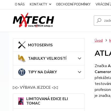
O NÁS
KONTAKTY
OBCHODNÍ PODMÍNKY
VRÁCENÍ 
Úvod
MOTOSERVIS
ATL
TABULKY VELIKOSTÍ
Značka
A
Cameron
TIPY NA DÁRKY
překážela
testování
▷▷ VÝBAVA JEZDCE ◁◁
profesio
je značka
LIMITOVANÁ EDICE ELI
TOMAC