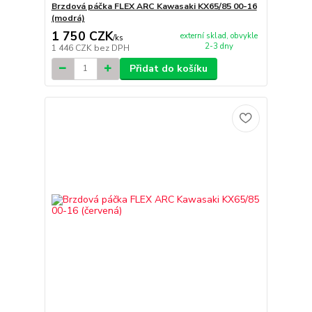
Brzdová páčka FLEX ARC Kawasaki KX65/85 00-16
(modrá)
1 750 CZK
externí sklad, obvykle
/
ks
2-3 dny
1 446 CZK
bez DPH
Přidat do košíku