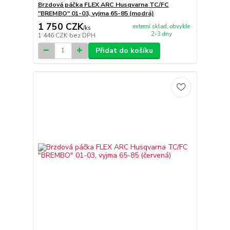
Brzdová páčka FLEX ARC Husqvarna TC/FC
"BREMBO" 01-03, vyjma 65-85 (modrá)
1 750 CZK
externí sklad, obvykle
/
ks
2-3 dny
1 446 CZK
bez DPH
Přidat do košíku