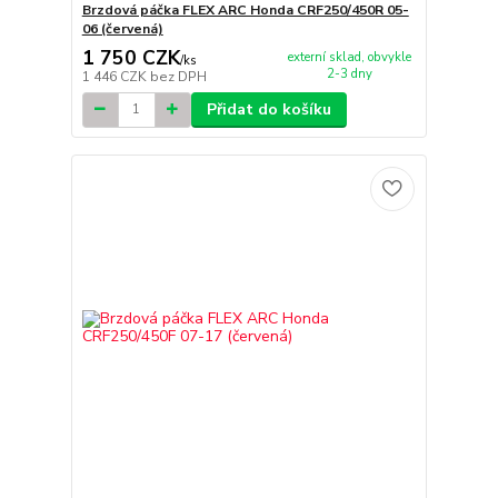
Brzdová páčka FLEX ARC Honda CRF250/450R 05-
06 (červená)
1 750 CZK
externí sklad, obvykle
/
ks
2-3 dny
1 446 CZK
bez DPH
Přidat do košíku