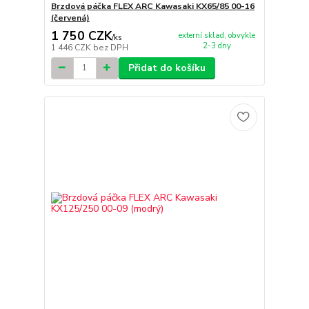
Brzdová páčka FLEX ARC Kawasaki KX65/85 00-16
(červená)
1 750 CZK
externí sklad, obvykle
/
ks
2-3 dny
1 446 CZK
bez DPH
Přidat do košíku