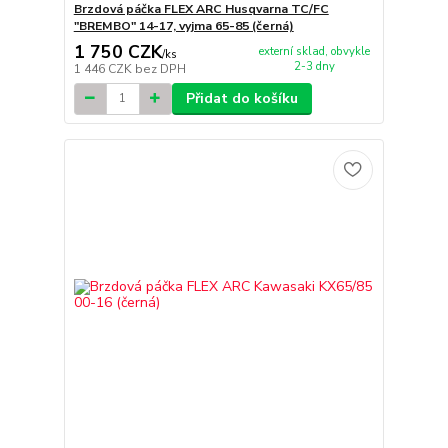
Brzdová páčka FLEX ARC Husqvarna TC/FC
"BREMBO" 14-17, vyjma 65-85 (černá)
1 750 CZK
externí sklad, obvykle
/
ks
2-3 dny
1 446 CZK
bez DPH
Přidat do košíku