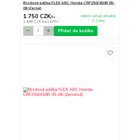
Brzdová páčka FLEX ARC Honda CRF250/450R 05-
06 (černá)
1 750 CZK
externí sklad, obvykle
/
ks
2-3 dny
1 446 CZK
bez DPH
Přidat do košíku