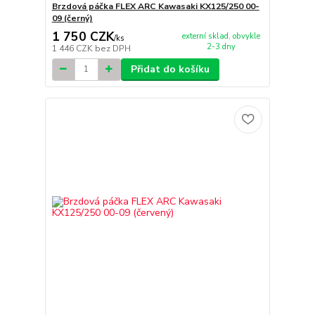
Brzdová páčka FLEX ARC Kawasaki KX125/250 00-
09 (černý)
1 750 CZK
externí sklad, obvykle
/
ks
2-3 dny
1 446 CZK
bez DPH
Přidat do košíku