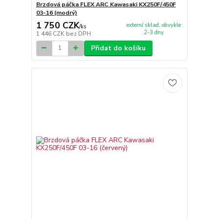
Brzdová páčka FLEX ARC Kawasaki KX250F/450F
03-16 (modrý)
1 750 CZK
externí sklad, obvykle
/
ks
2-3 dny
1 446 CZK
bez DPH
Přidat do košíku