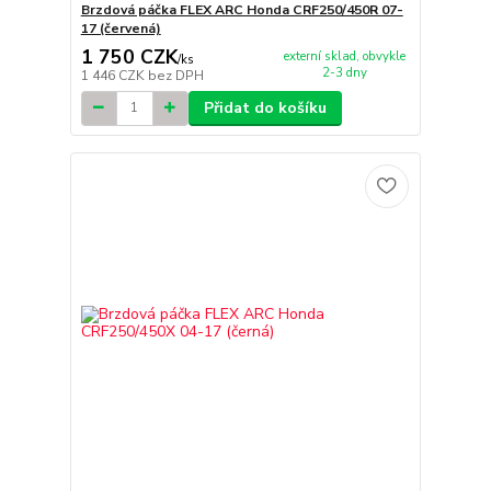
Brzdová páčka FLEX ARC Honda CRF250/450R 07-
17 (červená)
1 750 CZK
externí sklad, obvykle
/
ks
2-3 dny
1 446 CZK
bez DPH
Přidat do košíku