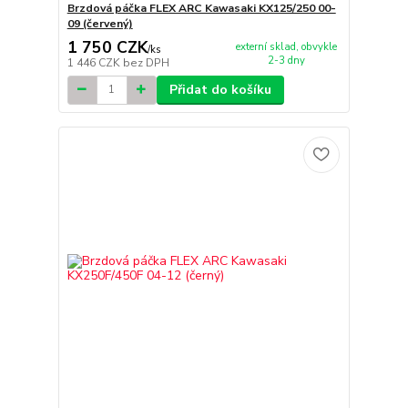
Brzdová páčka FLEX ARC Kawasaki KX125/250 00-
09 (červený)
1 750 CZK
externí sklad, obvykle
/
ks
2-3 dny
1 446 CZK
bez DPH
Přidat do košíku