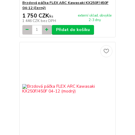
Brzdová páčka FLEX ARC Kawasaki KX250F/450F
04-12 (černý)
1 750 CZK
externí sklad, obvykle
/
ks
2-3 dny
1 446 CZK
bez DPH
Přidat do košíku