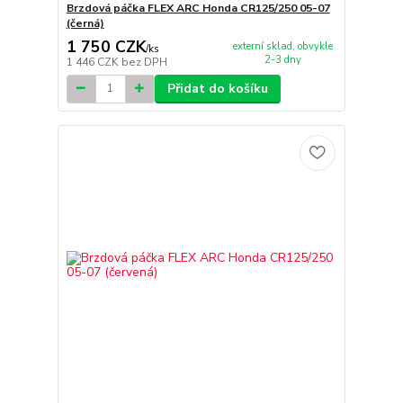
Brzdová páčka FLEX ARC Honda CR125/250 05-07
(černá)
1 750 CZK
externí sklad, obvykle
/
ks
2-3 dny
1 446 CZK
bez DPH
Přidat do košíku