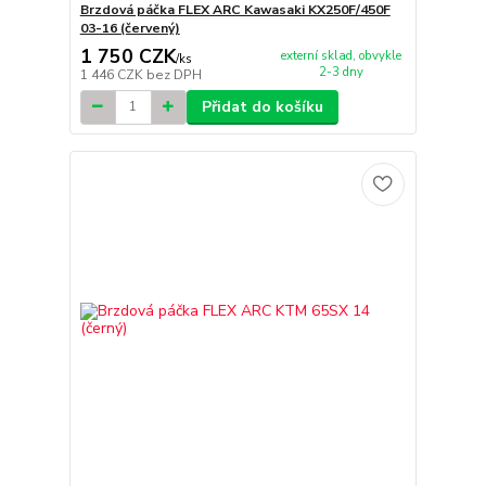
Brzdová páčka FLEX ARC Kawasaki KX250F/450F
03-16 (červený)
1 750 CZK
externí sklad, obvykle
/
ks
2-3 dny
1 446 CZK
bez DPH
Přidat do košíku