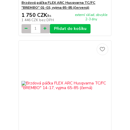
Brzdová páčka FLEX ARC Husqvarna TC/FC
"BREMBO" 01-03, vyjma 65-85 (červená)
1 750 CZK
externí sklad, obvykle
/
ks
2-3 dny
1 446 CZK
bez DPH
Přidat do košíku