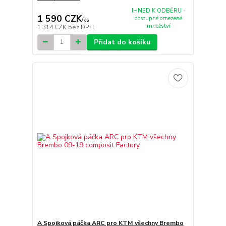
IHNED K ODBĚRU -
1 590 CZK
dostupné omezené
/
ks
množství
1 314 CZK
bez DPH
Přidat do košíku
A Spojková páčka ARC pro KTM všechny Brembo