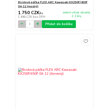
Brzdová páčka FLEX ARC Kawasaki KX250F/450F
04-12 (modrý)
1 750 CZK
externí sklad, obvykle
/
ks
2-3 dny
1 446 CZK
bez DPH
Přidat do košíku