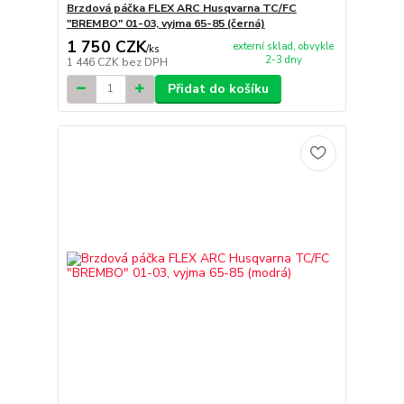
Brzdová páčka FLEX ARC Husqvarna TC/FC
"BREMBO" 01-03, vyjma 65-85 (černá)
1 750 CZK
externí sklad, obvykle
/
ks
2-3 dny
1 446 CZK
bez DPH
Přidat do košíku