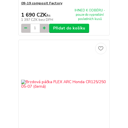
09-19 composit Factory
IHNED K ODBĚRU -
1 690 CZK
pouze do vyprodání
/
ks
posledních kusů
1 397 CZK
bez DPH
Přidat do košíku