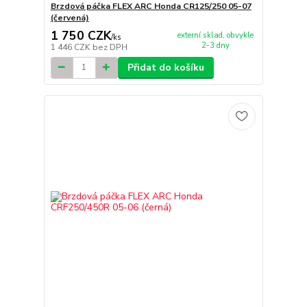
Brzdová páčka FLEX ARC Honda CR125/250 05-07
(červená)
1 750 CZK
externí sklad, obvykle
/
ks
2-3 dny
1 446 CZK
bez DPH
Přidat do košíku