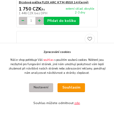
Brzdová páčka FLEX ARC KTM 65SX 14 (černý)
1 750 CZK
externí sklad, obvykle
/
ks
2-3 dny
1 446 CZK
bez DPH
Přidat do košíku
Zpracování cookies
Náš e-shop potřebuje Váš
souhlas
s použitím souborů cookies. Některé jsou
nezbytné pro fungování stránek,
jiné nám umožňují poskytnout vám lepší
zkušenost při návštěvě našich stránek nebo zobrazování reklamy,
pomáhají
nám analyzovat návštěvnost a stránky zlepšovat.
Souhlasím
Nastavení
Souhlas můžete odmítnout
zde
.
Brzdová páčka FLEX ARC KTM 65SX 14 (modrá)