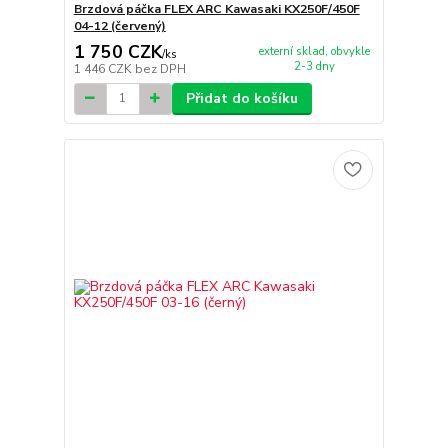
Brzdová páčka FLEX ARC Kawasaki KX250F/450F
04-12 (červený)
1 750 CZK
externí sklad, obvykle
/
ks
2-3 dny
1 446 CZK
bez DPH
Přidat do košíku