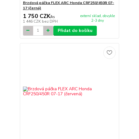
Brzdová páčka FLEX ARC Honda CRF250/450R 07-
17 (černá)
1 750 CZK
externí sklad, obvykle
/
ks
2-3 dny
1 446 CZK
bez DPH
Přidat do košíku