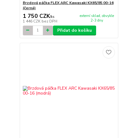
Brzdová páčka FLEX ARC Kawasaki KX65/85 00-16
(černá)
1 750 CZK
externí sklad, obvykle
/
ks
2-3 dny
1 446 CZK
bez DPH
Přidat do košíku