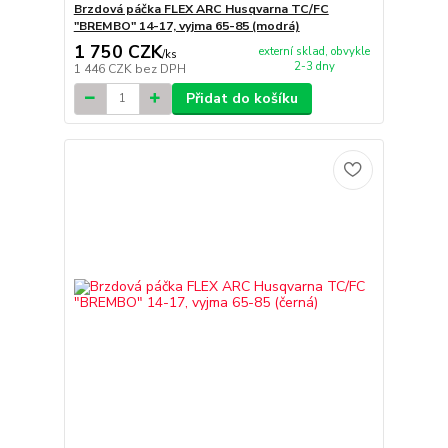
Brzdová páčka FLEX ARC Husqvarna TC/FC
"BREMBO" 14-17, vyjma 65-85 (modrá)
1 750 CZK
externí sklad, obvykle
/
ks
2-3 dny
1 446 CZK
bez DPH
Přidat do košíku