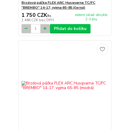
Brzdová páčka FLEX ARC Husqvarna TC/FC
"BREMBO" 14-17, vyjma 65-85 (černá)
1 750 CZK
externí sklad, obvykle
/
ks
2-3 dny
1 446 CZK
bez DPH
Přidat do košíku