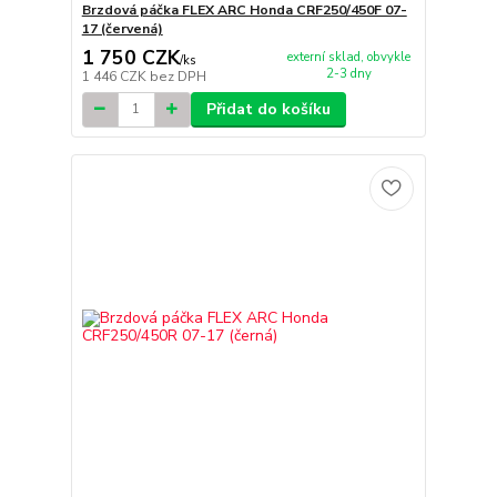
Brzdová páčka FLEX ARC Honda CRF250/450F 07-
17 (červená)
1 750 CZK
externí sklad, obvykle
/
ks
2-3 dny
1 446 CZK
bez DPH
Přidat do košíku