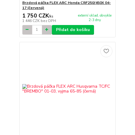
Brzdová páčka FLEX ARC Honda CRF250/450X 04-
17 (červená)
1 750 CZK
externí sklad, obvykle
/
ks
2-3 dny
1 446 CZK
bez DPH
Přidat do košíku