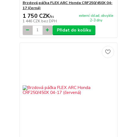
Brzdová páčka FLEX ARC Honda CRF250/450X 04-
17 (černá)
1 750 CZK
externí sklad, obvykle
/
ks
2-3 dny
1 446 CZK
bez DPH
Přidat do košíku