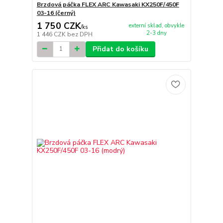
Brzdová páčka FLEX ARC Kawasaki KX250F/450F
03-16 (černý)
1 750 CZK
externí sklad, obvykle
/
ks
2-3 dny
1 446 CZK
bez DPH
Přidat do košíku