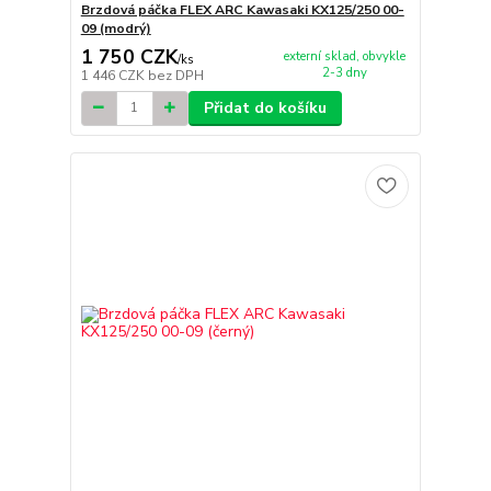
Brzdová páčka FLEX ARC Kawasaki KX125/250 00-
09 (modrý)
1 750 CZK
externí sklad, obvykle
/
ks
2-3 dny
1 446 CZK
bez DPH
Přidat do košíku