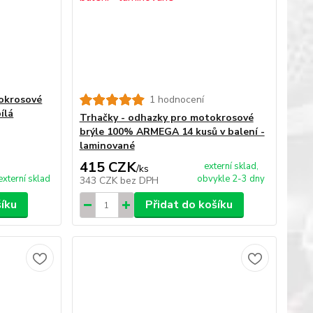
tokrosové
1 hodnocení
ílá
Trhačky - odhazky pro motokrosové
brýle 100% ARMEGA 14 kusů v balení -
laminované
415 CZK
externí sklad,
/
ks
externí sklad
obvykle 2-3 dny
343 CZK
bez DPH
šíku
Přidat do košíku