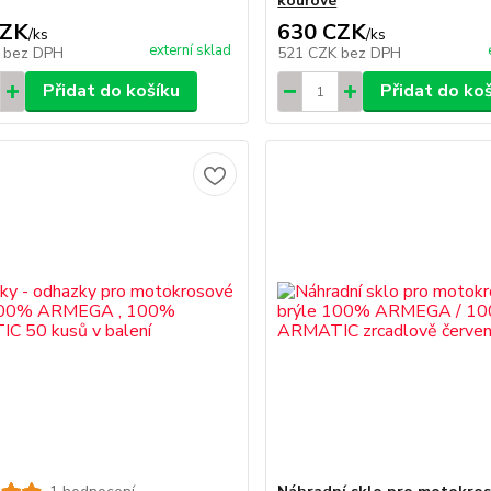
kouřové
CZK
630 CZK
/
ks
/
ks
externí sklad
K
bez DPH
521 CZK
bez DPH
Přidat do košíku
Přidat do ko