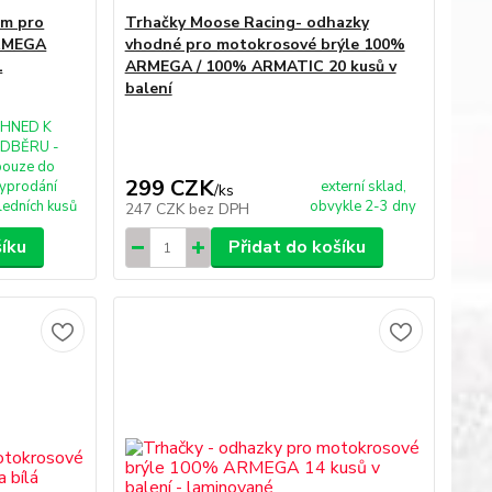
ém pro
Trhačky Moose Racing- odhazky
ARMEGA
vhodné pro motokrosové brýle 100%
1
ARMEGA / 100% ARMATIC 20 kusů v
balení
IHNED K
DBĚRU -
pouze do
299 CZK
yprodání
externí sklad,
/
ks
ledních kusů
obvykle 2-3 dny
247 CZK
bez DPH
šíku
Přidat do košíku