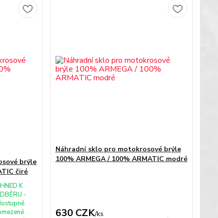
Náhradní sklo pro motokrosové brýle
100% ARMEGA / 100% ARMATIC modré
osové brýle
TIC čiré
IHNED K
DBĚRU -
dostupné
630 CZK
omezené
/
ks