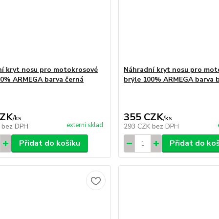
í kryt nosu pro motokrosové
Náhradní kryt nosu pro mo
00% ARMEGA barva černá
brýle 100% ARMEGA barva b
CZK
355 CZK
/
ks
/
ks
externí sklad
K
bez DPH
293 CZK
bez DPH
Přidat do košíku
Přidat do ko