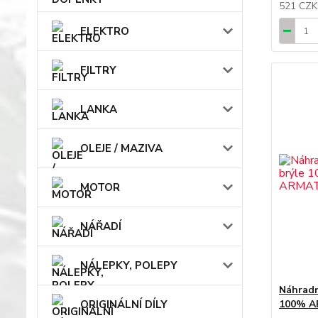
521 CZ
ELEKTRO
FILTRY
LANKA
OLEJE / MAZIVA
MOTOR
NÁŘADÍ
NÁLEPKY, POLEPY
Náhradn
100% A
ORIGINÁLNÍ DÍLY