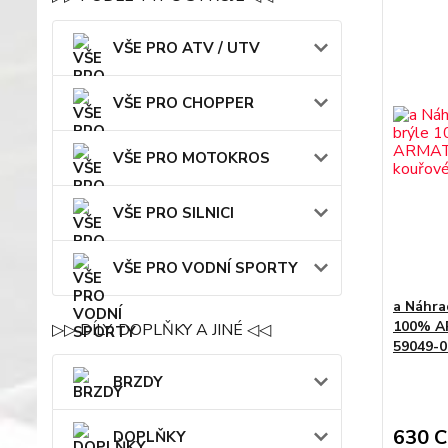
VŠE PRO ATV / UTV
VŠE PRO CHOPPER
VŠE PRO MOTOKROS
VŠE PRO SILNICI
VŠE PRO VODNÍ SPORTY
a Náhra
100% A
▷▷ DÍLY, DOPLŇKY A JINÉ ◁◁
59049-0
BRZDY
630 
DOPLŇKY