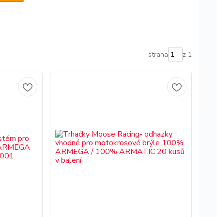
strana
z 1