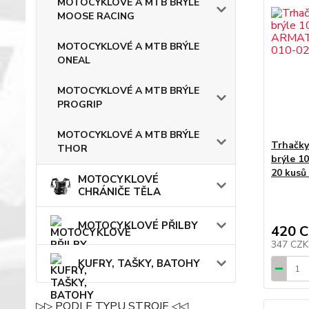
MOTOCYKLOVÉ A MTB BRÝLE
MOOSE RACING
MOTOCYKLOVÉ A MTB BRÝLE
ONEAL
MOTOCYKLOVÉ A MTB BRÝLE
PROGRIP
MOTOCYKLOVÉ A MTB BRÝLE
Trhačky
THOR
brýle 
20 kusů
MOTOCYKLOVÉ
CHRÁNIČE TĚLA
MOTOCYKLOVÉ PŘILBY
420 
347 CZ
KUFRY, TAŠKY, BATOHY
▷▷ PODLE TYPU STROJE ◁◁