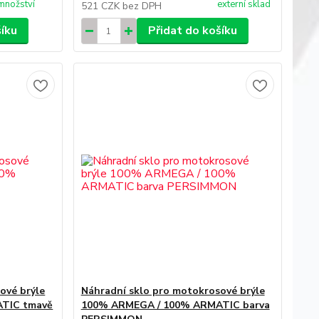
množství
externí sklad
521 CZK
bez DPH
šíku
Přidat do košíku
ové brýle
Náhradní sklo pro motokrosové brýle
TIC tmavě
100% ARMEGA / 100% ARMATIC barva