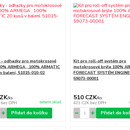
 - odhazky pro motokrosové
Kit pro roll-off systém pro
100% ARMEGA , 100% ARMATIC
motokrosové brýle 100% 
 v balení, 51015-010-02
FORECAST SYSTÉM ENGINE
59073-00001
CZK
510 CZK
/
ks
/
ks
externí sklad
K
bez DPH
421 CZK
bez DPH
Přidat do košíku
Přidat do ko