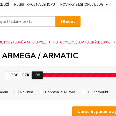
ZBOŽÍ
REGISTRACE NA ESHOPU
NOVINKY Z ESHOPU / BLOG
Hledat
MOTOCYKLOVÉ A MTB BRÝLE
MOTOCYKLOVÉ A MTB BRÝLE 100%
 ARMEGA / ARMATIC
CZK
Od
adem
Novinka
Doprava ZDARMA
TOP produkt
Upřesnit parametr