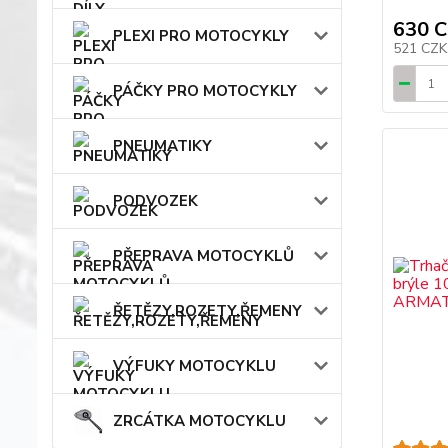
630 
PLEXI PRO MOTOCYKLY
521 CZ
PÁČKY PRO MOTOCYKLY
PNEUMATIKY
PODVOZEK
PŘEPRAVA MOTOCYKLŮ
ŘETĚZY,ROZETY,ŘEMENY
VÝFUKY MOTOCYKLU
ZRCÁTKA MOTOCYKLU