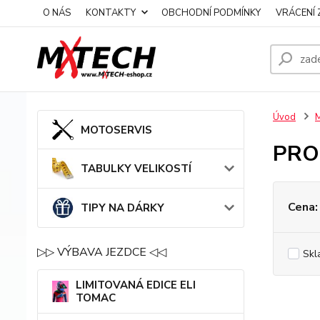
O NÁS
KONTAKTY
OBCHODNÍ PODMÍNKY
VRÁCENÍ 
Úvod
MOTOSERVIS
PRO
TABULKY VELIKOSTÍ
Cena:
TIPY NA DÁRKY
▷▷ VÝBAVA JEZDCE ◁◁
Skl
LIMITOVANÁ EDICE ELI
TOMAC