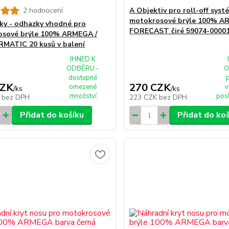
2 hodnocení
A Objektiv pro roll-off syst
motokrosové brýle 100% 
ky - odhazky vhodné pro
FORECAST čiré 59074-0000
osové brýle 100% ARMEGA /
MATIC 20 kusů v balení
IHNED K
ODBĚRU -
O
dostupné
CZK
270 CZK
omezené
v
/
ks
/
ks
množství
pos
K
bez DPH
223 CZK
bez DPH
Přidat do košíku
Přidat do ko