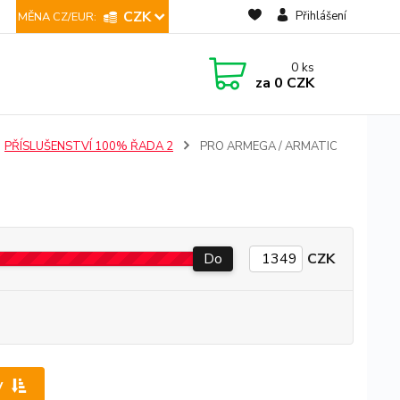
CZK
Přihlášení
0
ks
za
0 CZK
PŘÍSLUŠENSTVÍ 100% ŘADA 2
PRO ARMEGA / ARMATIC
Do
CZK
y