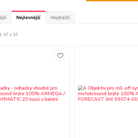
jší
Nejlevnější
Nejdražší
1-37 z 37