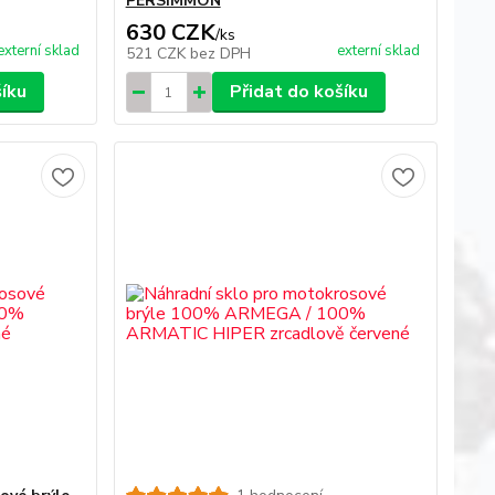
PERSIMMON
630 CZK
/
ks
externí sklad
externí sklad
521 CZK
bez DPH
šíku
Přidat do košíku