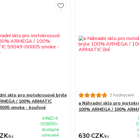
dní sklo pro motokrosové brýle
2 hodnocení
RMEGA / 100% ARMATIC
a Náhradní sklo pro motokr
0005 smoke - kouřové
100% ARMEGA / 100% ARMA
IHNED K
ODBĚRU -
O
dostupné
CZK
630 CZK
omezené
/
ks
/
ks