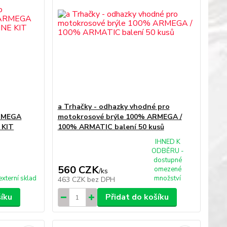
a Trhačky - odhazky vhodné pro
ARMEGA
motokrosové brýle 100% ARMEGA /
 KIT
100% ARMATIC balení 50 kusů
IHNED K
ODBĚRU -
dostupné
560 CZK
omezené
/
ks
externí sklad
množství
463 CZK
bez DPH
šíku
Přidat do košíku