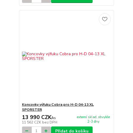
Koncovky výfuku Cobra pro H-D 04-13 XL
SPORSTER
13 990 CZK
externí sklad, obvykle
/
ks
2-3 dny
11 562 CZK
bez DPH
Přidat do košíku