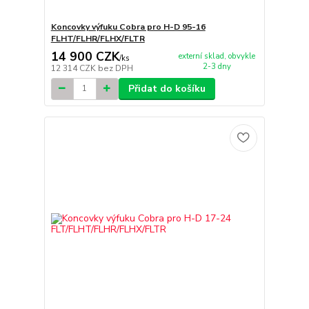
Koncovky výfuku Cobra pro H-D 95-16
FLHT/FLHR/FLHX/FLTR
14 900 CZK
externí sklad, obvykle
/
ks
2-3 dny
12 314 CZK
bez DPH
Přidat do košíku