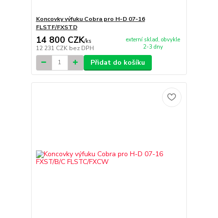
Koncovky výfuku Cobra pro H-D 07-16
FLSTF/FXSTD
14 800 CZK
externí sklad, obvykle
/
ks
2-3 dny
12 231 CZK
bez DPH
Přidat do košíku