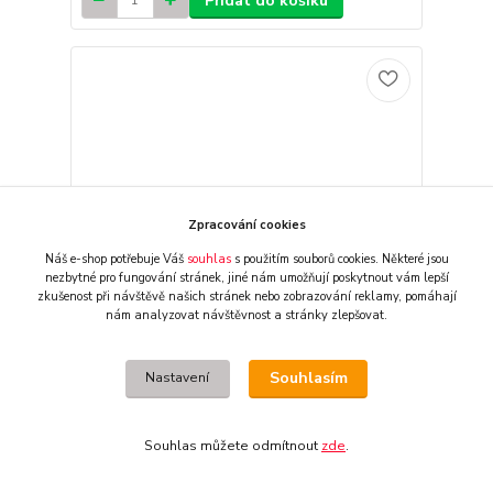
Přidat do košíku
Zpracování cookies
Náš e-shop potřebuje Váš
souhlas
s použitím souborů cookies. Některé jsou
nezbytné pro fungování stránek,
jiné nám umožňují poskytnout vám lepší
zkušenost při návštěvě našich stránek nebo zobrazování reklamy,
pomáhají
nám analyzovat návštěvnost a stránky zlepšovat.
Souhlasím
Nastavení
Kompletní vyfuk Cobra Speedster Slash-Downs
pro Harley-Davidson FLFBS FatBoy 2018-2019
Chrom
Souhlas můžete odmítnout
zde
.
25 430 CZK
externí sklad, obvykle
/
ks
2-3 dny
21 017 CZK
bez DPH