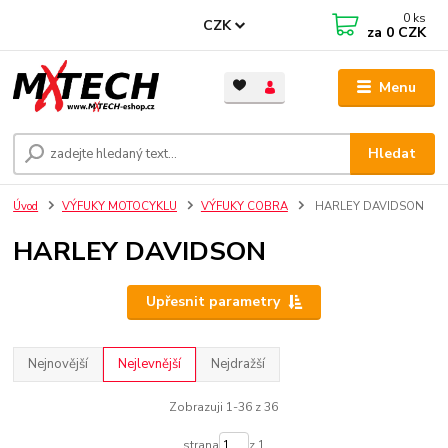
0
ks
CZK
za
0 CZK
Menu
Hledat
Úvod
VÝFUKY MOTOCYKLU
VÝFUKY COBRA
HARLEY DAVIDSON
HARLEY DAVIDSON
Upřesnit parametry
Nejnovější
Nejlevnější
Nejdražší
Zobrazuji 1-36 z 36
strana
z 1