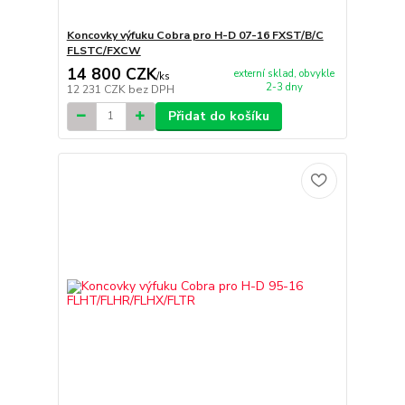
Koncovky výfuku Cobra pro H-D 07-16 FXST/B/C
FLSTC/FXCW
14 800 CZK
externí sklad, obvykle
/
ks
2-3 dny
12 231 CZK
bez DPH
Přidat do košíku