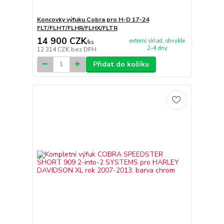
Koncovky výfuku Cobra pro H-D 17-24
FLT/FLHT/FLHR/FLHX/FLTR
14 900 CZK
externí sklad, obvykle
/
ks
2-4 dny
12 314 CZK
bez DPH
Přidat do košíku