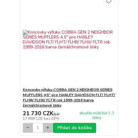
Koncovky výfuku COBRA GEN 2 NEIGHBOR SERIES
MUFFLERS 4,5'' pro HARLEY DAVIDSON FLT/ FLHT/
FLHR/ FLHX/ FLTR rok 1999-2016 barva
černá/chromové linky
21 730 CZK
obvykle může být 1-3
/
pár
týdny
17 959 CZK
bez DPH
Přidat do košíku