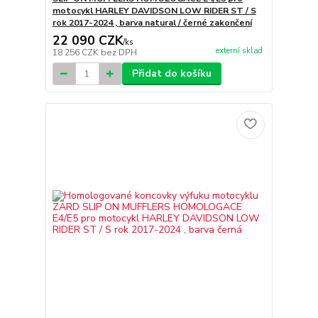
motocykl HARLEY DAVIDSON LOW RIDER ST / S
rok 2017-2024 , barva natural / černé zakončení
22 090 CZK
/
ks
externí sklad
18 256 CZK
bez DPH
Přidat do košíku