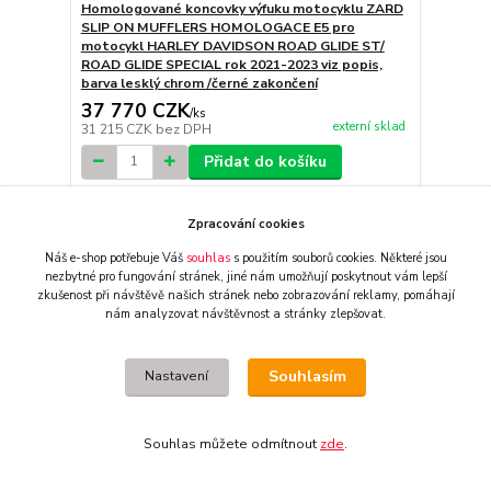
Homologované koncovky výfuku motocyklu ZARD
SLIP ON MUFFLERS HOMOLOGACE E5 pro
motocykl HARLEY DAVIDSON ROAD GLIDE ST/
ROAD GLIDE SPECIAL rok 2021-2023 viz popis,
barva lesklý chrom /černé zakončení
37 770 CZK
/
ks
externí sklad
31 215 CZK
bez DPH
Přidat do košíku
Zpracování cookies
Náš e-shop potřebuje Váš
souhlas
s použitím souborů cookies. Některé jsou
nezbytné pro fungování stránek,
jiné nám umožňují poskytnout vám lepší
zkušenost při návštěvě našich stránek nebo zobrazování reklamy,
pomáhají
nám analyzovat návštěvnost a stránky zlepšovat.
Souhlasím
Nastavení
Souhlas můžete odmítnout
zde
.