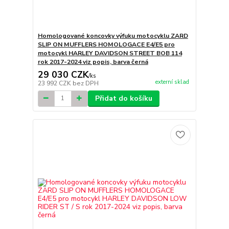
Homologované koncovky výfuku motocyklu ZARD
SLIP ON MUFFLERS HOMOLOGACE E4/E5 pro
motocykl HARLEY DAVIDSON STREET BOB 114
rok 2017-2024 viz popis, barva černá
29 030 CZK
/
ks
externí sklad
23 992 CZK
bez DPH
Přidat do košíku