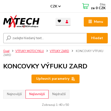
0
ks
CZK
za
0 CZK
Menu
Hledat
Úvod
VÝFUKY MOTOCYKLU
VÝFUKY ZARD
KONCOVKY VÝFUKU
ZARD
KONCOVKY VÝFUKU ZARD
Upřesnit parametry
Nejnovější
Nejlevnější
Nejdražší
Zobrazuji 1-40 z 50