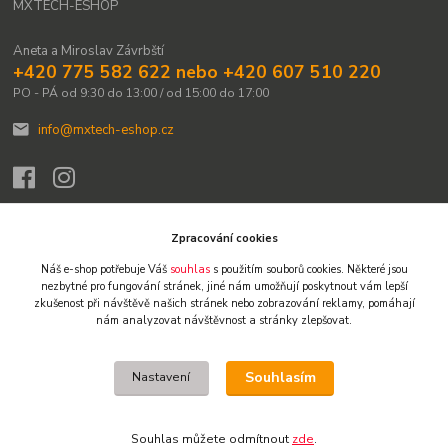
MXTECH-ESHOP
Aneta a Miroslav Závrbští
+420 775 582 622 nebo +420 607 510 220
PO - PÁ od 9:30 do 13:00 / od 15:00 do 17:00
info@mxtech-eshop.cz
Zpracování cookies
Náš e-shop potřebuje Váš
souhlas
s použitím souborů cookies. Některé jsou
Upravit sběr cookies.
nezbytné pro fungování stránek,
jiné nám umožňují poskytnout vám lepší
zkušenost při návštěvě našich stránek nebo zobrazování reklamy,
pomáhají
nám analyzovat návštěvnost a stránky zlepšovat.
© 2009-2026 Všechna práva vyhrazena. Obsah těchto webových stránek je
chráněn autorským právem. Není-li uvedeno jinak, není dovoleno obsah
přebírat, kopírovat, reprodukovat ani dále šířit jinými kanály. Výjimkou je tisk
Souhlasím
Nastavení
pro osobní potřebu a stručné citace či náhledy na sociálních sítích s
uvedením zdroje. Jakékoliv další užití obsahu vyžaduje předchozí písemný
souhlas. Vlastníkem a provozovatelem webu je Miroslav Závrbský.
Souhlas můžete odmítnout
zde
.