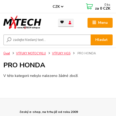
0
ks
CZK
za
0 CZK
Menu
Hledat
Úvod
VÝFUKY MOTOCYKLU
VÝFUKY HGS
PRO HONDA
PRO HONDA
V této kategorii nebylo nalezeno žádné zboží.
český e-shop, na trhu již od roku 2009