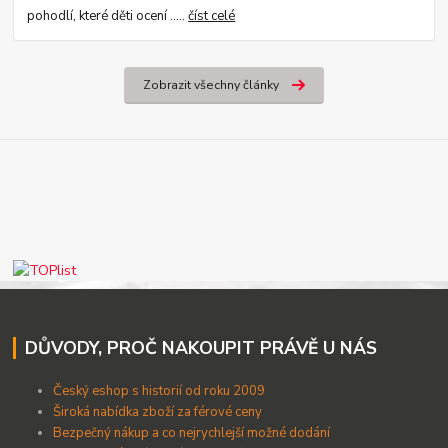
pohodlí, které děti ocení .....
číst celé
Zobrazit všechny články
DŮVODY, PROČ NAKOUPIT PRÁVĚ U NÁS
Český eshop s historií od roku 2009
Široká nabídka zboží za férové ceny
B
ezpečný nákup a co nejrychlejší možné dodání