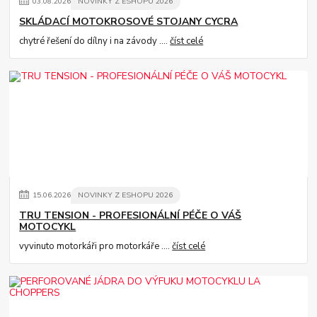
03
.
08
.
2026
NOVINKY Z ESHOPU 2026
SKLÁDACÍ MOTOKROSOVÉ STOJANY CYCRA
chytré řešení do dílny i na závody ....
číst celé
15
.
06
.
2026
NOVINKY Z ESHOPU 2026
TRU TENSION - PROFESIONÁLNÍ PÉČE O VÁŠ
MOTOCYKL
vyvinuto motorkáři pro motorkáře ....
číst celé