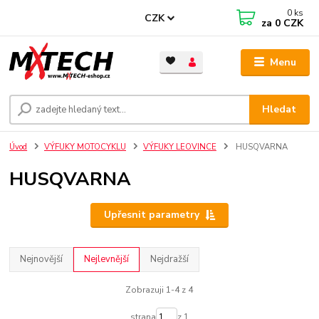
0
ks
CZK
za
0 CZK
Menu
Hledat
Úvod
VÝFUKY MOTOCYKLU
VÝFUKY LEOVINCE
HUSQVARNA
HUSQVARNA
Upřesnit parametry
Nejnovější
Nejlevnější
Nejdražší
Zobrazuji 1-4 z 4
strana
z 1