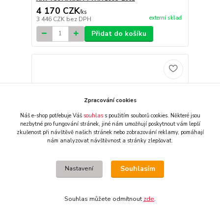
4 170 CZK
/
ks
externí sklad
3 446 CZK
bez DPH
Přidat do košíku
Zpracování cookies
Náš e-shop potřebuje Váš
souhlas
s použitím souborů cookies. Některé jsou
nezbytné pro fungování stránek,
jiné nám umožňují poskytnout vám lepší
zkušenost při návštěvě našich stránek nebo zobrazování reklamy,
pomáhají
nám analyzovat návštěvnost a stránky zlepšovat.
Souhlasím
Nastavení
Souhlas můžete odmítnout
zde
.
Sada pružin přední vidlice HYPERPRO pro HONDA
AFRICA TWIN CRF 1000 L / LD Africa Twin rok