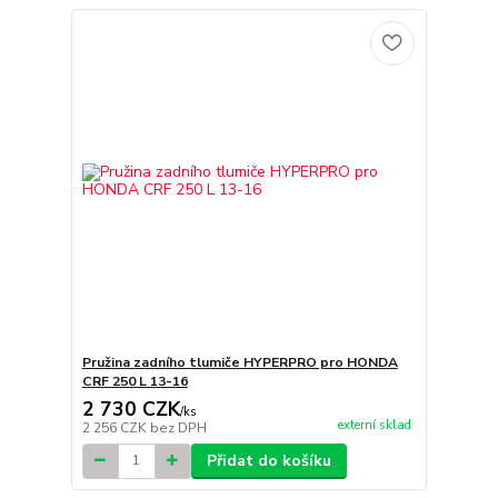
Pružina zadního tlumiče HYPERPRO pro HONDA
CRF 250 L 13-16
2 730 CZK
/
ks
externí sklad
2 256 CZK
bez DPH
Přidat do košíku