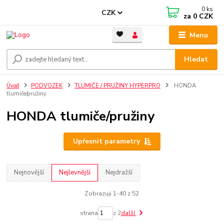
0
ks
CZK
za
0 CZK
Menu
Hledat
Úvod
PODVOZEK
TLUMIČE / PRUŽINY HYPERPRO
HONDA
tlumiče/pružiny
HONDA tlumiče/pružiny
Upřesnit parametry
Nejnovější
Nejlevnější
Nejdražší
Zobrazuji 1-40 z 52
strana
z 2
další